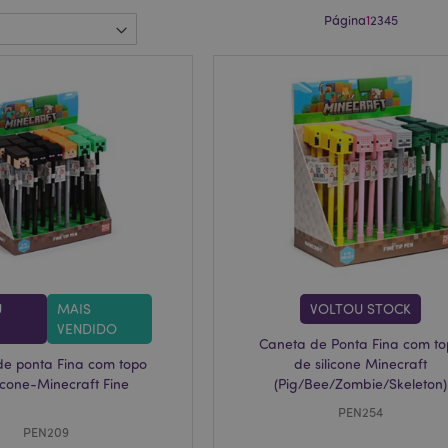
Página
1
2
3
4
5
U
MAIS
VOLTOU STOCK
VENDIDO
Caneta de Ponta Fina com t
de ponta Fina com topo
de silicone Minecraft
licone-Minecraft Fine
(Pig/Bee/Zombie/Skeleton)
PEN254
PEN209