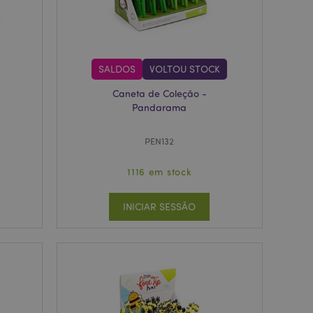
okie Cookie-
nte.
tar o cache de
zer as páginas
SALDOS
VOLTOU STOCK
 baseados na
tificador de
ter variáveis de
Caneta de Coleção -
nte é um número
Pandarama
le é usado pode ser
m bom exemplo é
um usuário entre as
PEN132
cas do cliente
 pelo comprador,
1116 em stock
informações de
INICIAR SESSÃO
utras notificações
o, como a mensagem
 várias mensagens
a do cookie após
produtos
facilitar a
tar o cache de