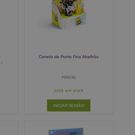
zer as páginas
ados de produtos
emente vistos /
limpeza do
. Quando o cookie
 back-end, o Admin
 define o valor do
Caneta de Ponta Fina Abelhão
rodutos
 -
e um cookie
ando executado
PEN230
a análise de risco.
ado pelo sistema
2256 em stock
a versão de uma
o foi alterada.
s da mesma página
INICIAR SESSÃO
emplo, Varnish.
produtos
facilitar a
rodutos vistos