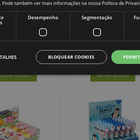
co. Pode também ver mais informações na nossa
Política de Privac
MAIS VENDIDO
te
Desempenho
Segmentação
Fu
s
pagável Inkredible com
Animais de Areia com Brilh
animal giro
PEN252
CH11X
TALHES
BLOQUEAR COOKIES
PERMIT
2772 em stock
2736 em stock
INICIAR SESSÃO
INICIAR SESSÃO
Estritamente necessários
Desempenho
Segmentação
Funcionalidade
te necessários permitem funcionalidades centrais do website, tais como login de utili
o pode ser utilizado correctamente sem os cookies estritamente necessários.
Provider
/
Expiração
Descrição
Domínio
nt
1 mês
Este cookie é usado pelo servi
CookieScript
Script.com para lembrar as pre
.puckator.pt
consentimento do cookie do vis