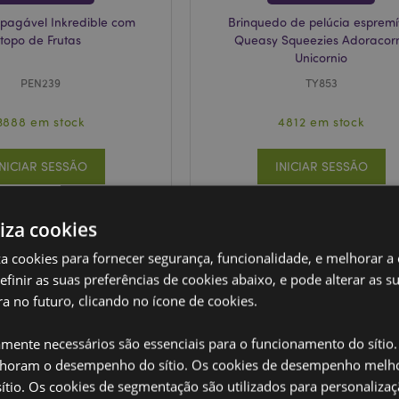
pagável Inkredible com
Brinquedo de pelúcia espremí
topo de Frutas
Queasy Squeezies Adoracor
Unicornio
PEN239
TY853
3888 em stock
4812 em stock
INICIAR SESSÃO
INICIAR SESSÃO
liza cookies
iza cookies para fornecer segurança, funcionalidade, e melhorar a
definir as suas preferências de cookies abaixo, e pode alterar as s
a no futuro, clicando no ícone de cookies.
amente necessários são essenciais para o funcionamento do sítio.
oram o desempenho do sítio. Os cookies de desempenho melh
tio. Os cookies de segmentação são utilizados para personalizaç