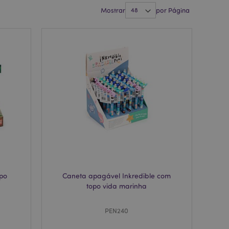
Mostrar
por Página
opo
Caneta apagável Inkredible com
topo vida marinha
PEN240