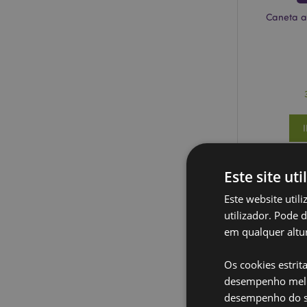
Caneta a
Este site uti
Este website util
utilizador. Pode 
em qualquer altur
Os cookies estrit
desempenho melh
desempenho do sí