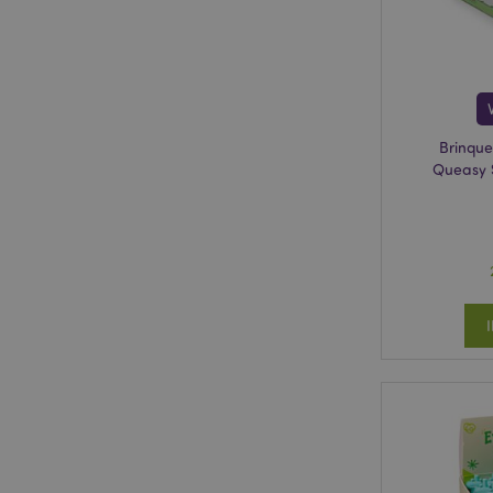
mage-cache-storage
invalidation
PHPSESSID
Brinque
Queasy 
section_data_ids
mage-messages
recently_compared
mage-cache-storag