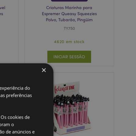
vel
Criaturas Marinha para
ns
Espremer Queasy Squeezies
Polvo, Tubarão, Pingüim
TY750
4620 em stock
INICIAR SESSÃO
×
 experiência do
uas preferências
 Os cookies de
oram o
ão de anúncios e