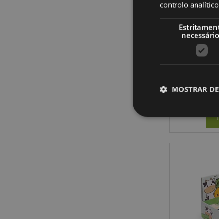
controlo analíti
Estritamen
necessário
Caneta a
MOSTRAR DE
Os cookies estritamen
conta. O sítio web nã
Nome
CookieScriptConse