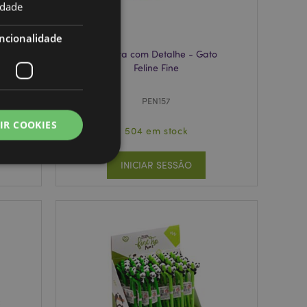
idade
ncionalidade
o
Caneta com Detalhe - Gato
Feline Fine
PEN157
IR COOKIES
504 em stock
INICIAR SESSÃO
zador e gestão de
ço Cookie-
ferências de
itante. É