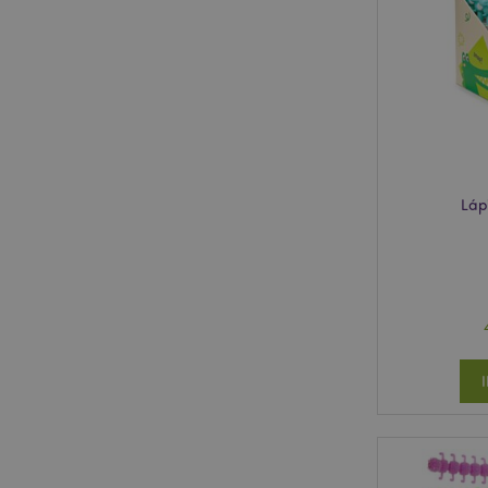
product_data_stora
mage-cache-sessid
Láp
recently_compared
_GRECAPTCHA
X-Magento-Vary
recently_viewed_pr
recently_viewed_pr