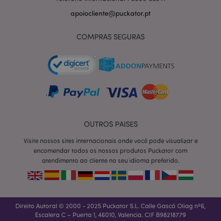
apoiocliente@puckator.pt
COMPRAS SEGURAS
OUTROS PAISES
Visite nossos sites internacionais onde você pode visualizar e
section_data_ids
1 d
Adobe Inc.
encomendar todos os nossos produtos Puckator com
www.puckator.pt
atendimento ao cliente no seu idioma preferido.
Direito Autoral © 2000 - 2025 Puckator S.L. Calle Gascó Oliag nº6,
Escalera C – Puerta 1, 46010, Valencia. CIF B98218779