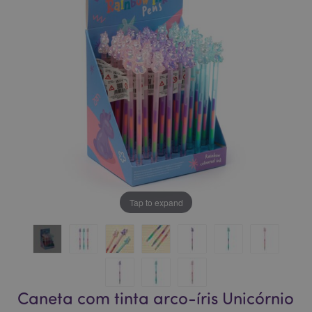
da
da
Galeria
Galeria
de
de
imagens
imagens
Tap to expand
Caneta com tinta arco-íris Unicórnio