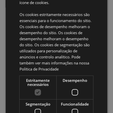
ícone de cookies.
Marcação CE:
Sim
EN71:
Sim
Os cookies estritamente necessários são
Não adequado para:
0 - 3 Anos
essenciais para o funcionamento do sítio.
Os cookies de desempenho melhoram o
Ampliar informação:
desempenho do sítio. Os cookies de
Quer saber mais acerca de comprar na Puckator?
desempenho melhoram o desempenho
leia
a nossa
Guia de informação para o cliente.
do sítio. Os cookies de segmentação são
utilizados para personalização de
anúncios e controlo analítico. Pode
Caracteristicas do Produto
também ver mais informações na nossa
Mais
Altura 20.5cm Largura 2cm Profundidade
Política de Privacidade
Informação
2.5cm
5055071796463
Estritamente
Desempenho
necessários
576
0.020000
Não
Segmentação
Funcionalidade
Não