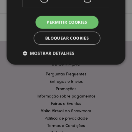
Não
PERMITIR COOKIES
BLOQUEAR COOKIES
MOSTRAR DETALHES
INFORMAÇÃO
Perguntas Frequentes
Estritamente necessários
Desempenho
Entregas e Envios
Segmentação
Funcionalidade
Promoções
Os cookies estritamente necessários permitem
Informação sobre pagamentos
funcionalidades centrais do website, tais como login
Feiras e Eventos
de utilizador e gestão de conta. O sítio web não
pode ser utilizado correctamente sem os cookies
Visita Virtual ao Showroom
estritamente necessários.
Política de privacidade
Provider
/
Termos e Condições
Nome
Expir
Domínio