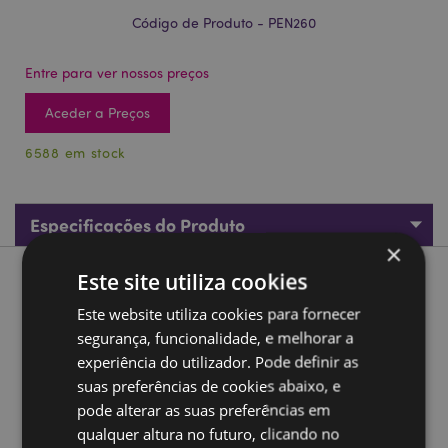
Código de Produto - PEN260
Entre para ver nossos preços
Aceder a Preços
6588 em stock
Especificações do Produto
×
Este site utiliza cookies
Descrição do Produto
Este website utiliza cookies para fornecer
Caneta com tinta arco-íris Unicórnio
segurança, funcionalidade, e melhorar a
experiência do utilizador. Pode definir as
Material:
Plástico (ABS) e acrílico
suas preferências de cookies abaixo, e
Cor da tinta:
Cada caneta tem 5 cores de tinta: azul,
pode alterar as suas preferências em
verde, rosa, laranja e roxo. Quando a primeira cor se
qualquer altura no futuro, clicando no
esgota, começa a cor seguinte.