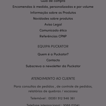
Guia de compra
CookieScriptConsent
1 m
CookieScript
Encomendas à medida, personalizadas e por volume
.puckator.pt
Informação sobre os Produtos
Novidades sobre produtos
Aviso Legal
Comunicado ético
Referências CPNP
EQUIPA PUCKATOR
Política de Privacidade da
Quem é a Puckator?
Google
mage-cache-storage-section-
1 d
Adobe Inc.
Contacto
invalidation
www.puckator.pt
Subscreva a newsletter da Puckator
ATENDIMENTO AO CLIENTE
Para consultas de pedidos , de controle de pedidos,
PHPSESSID
1 di
PHP.net
hor
.www.puckator.pt
relatórios de quebras / escassez
Telemóvel : 00351 912 946 361
Telefone internacional : 3088 03341