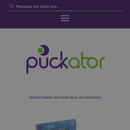
›
Início
Caneta com tinta arco-íris Unicórnio
Pular
Saltar
para
para
o
o
final
início