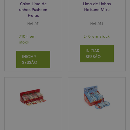
Caixa Lima de
Lima de Unhas
unhas Pusheen
Hatsune Miku
Frutas
Política de Privacidade da
NAIL161
NAIL164
Google
mage-cache-storage-section-
1 d
Adobe Inc.
invalidation
www.puckator.pt
7104 em
240 em stock
stock
INICIAR
INICIAR
SESSÃO
SESSÃO
PHPSESSID
1 di
PHP.net
hor
.www.puckator.pt