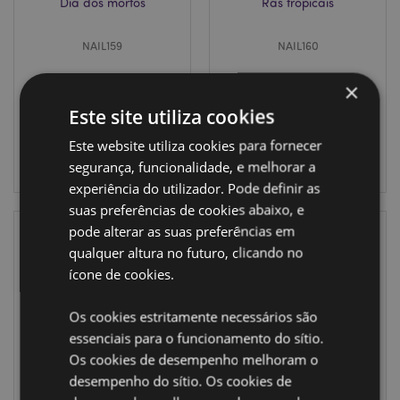
Dia dos mortos
Rãs tropicais
NAIL159
NAIL160
2448 em
5184 em
×
stock
stock
Este site utiliza cookies
Este website utiliza cookies para fornecer
INICIAR
INICIAR
SESSÃO
segurança, funcionalidade, e melhorar a
SESSÃO
experiência do utilizador. Pode definir as
suas preferências de cookies abaixo, e
pode alterar as suas preferências em
qualquer altura no futuro, clicando no
ícone de cookies.
Os cookies estritamente necessários são
essenciais para o funcionamento do sítio.
SALDOS
Os cookies de desempenho melhoram o
desempenho do sítio. Os cookies de
Set de 5 peças de
Lima de unhas