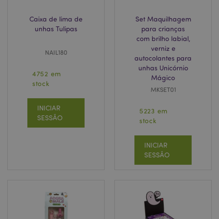
Caixa de lima de
Set Maquilhagem
unhas Tulipas
para crianças
com brilho labial,
mage-cache-sessid
1 d
Adobe Inc.
verniz e
www.puckator.pt
NAIL180
autocolantes para
unhas Unicórnio
4752 em
Mágico
stock
MKSET01
INICIAR
5223 em
SESSÃO
stock
INICIAR
SESSÃO
recently_compared_product
1 d
Adobe Inc.
www.puckator.pt
_GRECAPTCHA
6 me
Google LLC
www.google.com