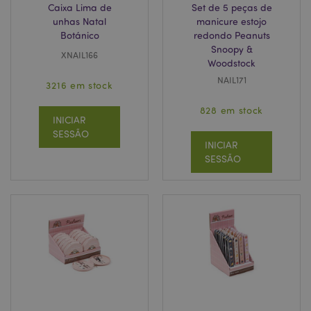
Caixa Lima de
Set de 5 peças de
unhas Natal
manicure estojo
Botánico
redondo Peanuts
Snoopy &
XNAIL166
Woodstock
NAIL171
3216 em stock
section_data_ids
1 d
Adobe Inc.
828 em stock
www.puckator.pt
INICIAR
SESSÃO
INICIAR
SESSÃO
mage-messages
1 di
Adobe Inc.
hor
www.puckator.pt