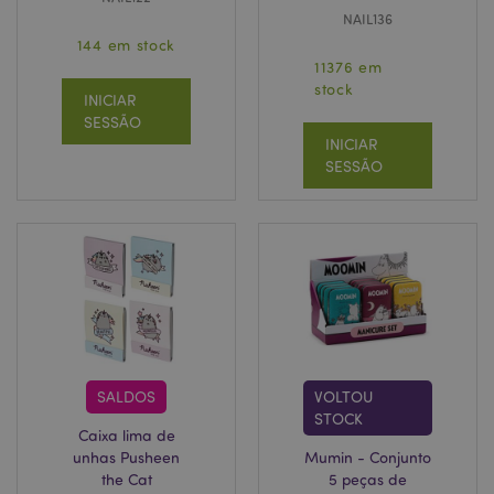
NAIL136
144 em stock
11376 em
stock
INICIAR
SESSÃO
INICIAR
SESSÃO
SALDOS
VOLTOU
STOCK
Caixa lima de
unhas Pusheen
Mumin - Conjunto
the Cat
5 peças de