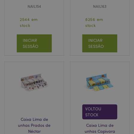
NAIL154
NAIL163
2544 em
8256 em
stock
stock
INICIAR
INICIAR
SESSÃO
SESSÃO
VOLTOU
STOCK
Caixa Lima de
unhas Prados de
Caixa Lima de
Néctar
unhas Capivara