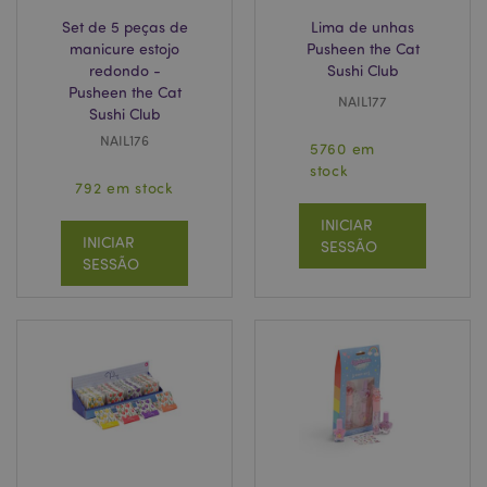
Set de 5 peças de
Lima de unhas
manicure estojo
Pusheen the Cat
redondo -
Sushi Club
Pusheen the Cat
NAIL177
Sushi Club
NAIL176
5760 em
recently_compared_product_previous
1 d
Adobe Inc.
stock
www.puckator.pt
792 em stock
INICIAR
INICIAR
SESSÃO
SESSÃO
mage-cache-storage
1 d
Adobe Inc.
www.puckator.pt
product_data_storage
1 d
Adobe Inc.
www.puckator.pt