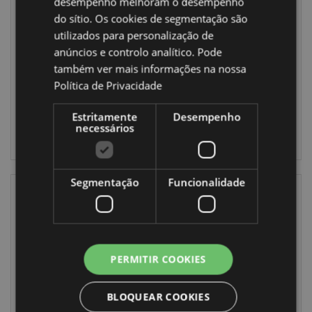
manicure estojo
desempenho melhoram o desempenho
Pusheen
redondo Rãs
Halloween
do sítio. Os cookies de segmentação são
tropicais
utilizados para personalização de
NAIL165
NAIL162
anúncios e controlo analítico. Pode
4704 em
também ver mais informações na nossa
1296 em
stock
Política de Privacidade
stock
INICIAR
Estritamente
Desempenho
INICIAR
necessários
SESSÃO
SESSÃO
Segmentação
Funcionalidade
PERMITIR COOKIES
VOLTOU
BLOQUEAR COOKIES
STOCK
Autocolantes para