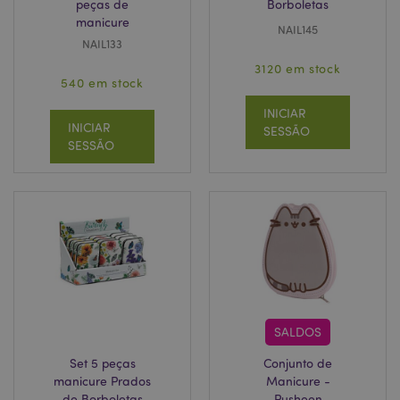
peças de
Borboletas
manicure
NAIL145
NAIL133
3120 em stock
540 em stock
INICIAR
INICIAR
SESSÃO
SESSÃO
SALDOS
Set 5 peças
Conjunto de
manicure Prados
Manicure -
de Borboletas
Pusheen