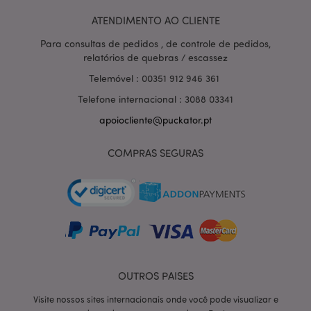
.doubleclick.net
Doubleclick e
ATENDIMENTO AO CLIENTE
contém
informações
sobre como o
Para consultas de pedidos , de controle de pedidos,
usuário final
relatórios de quebras / escassez
usa o site e
qualquer
Telemóvel : 00351 912 946 361
publicidade
que o usuário
final possa ter
Telefone internacional : 3088 03341
visto antes de
visitar o
apoiocliente@puckator.pt
referido site.
1P_JAR
1 mês
Este cookie
Google LLC
COMPRAS SEGURAS
contém
.google.com
informações
sobre como o
usuário final
usa o site e
qualquer
publicidade
que o usuário
final possa ter
visto antes de
visitar o
referido site.
OUTROS PAISES
APISID
2 anos
Esse cookie da
Google LLC
DoubleClick é
.google.com
Visite nossos sites internacionais onde você pode visualizar e
geralmente