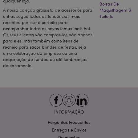
qualquer loja.
f
informações
Bolsas De
sobre como o
A nossa coleção grossista de acessórios para
Maquilhagem &
usuário final
unhas segue todas as tendências mais
Toilette
usa o site e
qualquer
recentes, por isso é perfeita para
publicidade
s
acompanhar todos os novos temas mais hot.
que o usuário
final possa ter
Os seus clientes vão comprar-los não apenas
o
visto antes de
o
para eles, mas também como itens de
visitar o
referido site.
recheio para sacos brindes de festas, seja
p
uma celebração da empresa ou uma
e
_gat_UA-
.puckator.pt
54
Este é um tipo
angariação de fundos, ou até lembranças
950900-
segundos
de cookie de
_hjid
1 ano
C
Hotjar Ltd
16
padrão
de casamento.
E
.puckator.pt
definido pelo
d
Google
Analytics, onde
c
o elemento de
p
padrão no
nome contém
c
o número de
H
identidade
exclusivo da
p
conta ou site
u
INFORMAÇÃO
ao qual está
a
relacionado.
e
Parece ser uma
Perguntas Frequentes
a
variação do
n
cookie _gat
Entregas e Envios
g
que é usado
Promoções
para limitar a