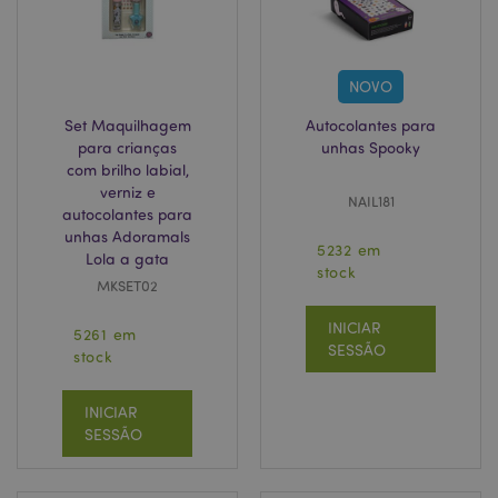
NOVO
Set Maquilhagem
Autocolantes para
X-Magento-Vary
1 di
Adobe Inc.
para crianças
unhas Spooky
hor
www.puckator.pt
com brilho labial,
verniz e
NAIL181
autocolantes para
unhas Adoramals
5232 em
Lola a gata
stock
MKSET02
INICIAR
5261 em
SESSÃO
stock
INICIAR
SESSÃO
recently_viewed_product
1 d
Adobe Inc.
www.puckator.pt