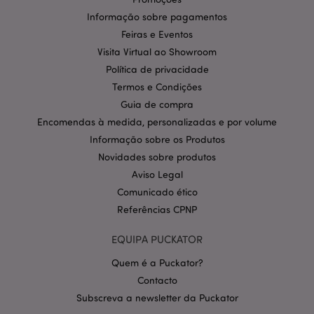
e
quantidade de
Informação sobre pagamentos
dados
registrados
Feiras e Eventos
s
pelo Google
em sites de
Visita Virtual ao Showroom
u
alto volume de
tráfego.
Política de privacidade
_hjIncludedInSessionSample
2
E
Hotjar Ltd
minutos
d
.puckator.pt
Termos e Condições
_gid
1 dia
Este nome de
Google LLC
p
cookie está
.puckator.pt
H
Guia de compra
associado ao
a
Google
Encomendas à medida, personalizadas e por volume
e
Universal
Analytics. Este
Informação sobre os Produtos
d
parece ser um
p
Novidades sobre produtos
novo cookie e,
s
a partir da
s
Aviso Legal
primavera de
2017, nenhuma
Comunicado ético
informação do
Google está
Referências CPNP
disponível.
Parece
armazenar e
EQUIPA PUCKATOR
atualizar um
valor único
Quem é a Puckator?
para cada
página
Contacto
visitada.
Subscreva a newsletter da Puckator
IDE
1 ano
Este cookie é
Google LLC
definido pela