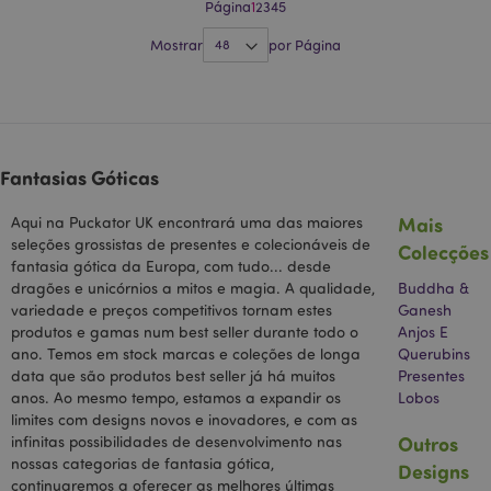
Página
1
2
3
4
5
exclusivo da
p
conta ou site
u
ao qual está
Mostrar
por Página
a
relacionado.
e
Parece ser uma
a
variação do
n
cookie _gat
g
que é usado
para limitar a
e
quantidade de
dados
Fantasias Góticas
registrados
s
pelo Google
em sites de
u
Mais
Aqui na Puckator UK encontrará uma das maiores
alto volume de
tráfego.
seleções grossistas de presentes e colecionáveis ​​de
Colecções
_hjIncludedInSessionSample
2
E
Hotjar Ltd
minutos
d
fantasia gótica da Europa, com tudo... desde
.puckator.pt
_gid
1 dia
Este nome de
Google LLC
p
cookie está
dragões e unicórnios a mitos e magia. A qualidade,
.puckator.pt
Buddha &
H
associado ao
variedade e preços competitivos tornam estes
Ganesh
a
Google
e
produtos e gamas num best seller durante todo o
Anjos E
Universal
Analytics. Este
ano. Temos em stock marcas e coleções de longa
Querubins
d
parece ser um
p
data que são produtos best seller já há muitos
Presentes
novo cookie e,
s
a partir da
anos. Ao mesmo tempo, estamos a expandir os
Lobos
s
primavera de
limites com designs novos e inovadores, e com as
2017, nenhuma
informação do
Outros
infinitas possibilidades de desenvolvimento nas
Google está
nossas categorias de fantasia gótica,
Designs
disponível.
continuaremos a oferecer as melhores últimas
Parece