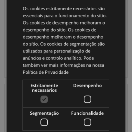
Os cookies estritamente necessários são
essenciais para o funcionamento do sítio.
Caneca de
Figuras Mundo
cerâmica forma
de Fadas
Os cookies de desempenho melhoram o
de Caveira Antiga
desempenho do sítio. Os cookies de
MUG217
RF120
desempenho melhoram o desempenho
do sítio. Os cookies de segmentação são
472 em stock
1328 em stock
utilizados para personalização de
anúncios e controlo analítico. Pode
INICIAR
INICIAR
também ver mais informações na nossa
SESSÃO
SESSÃO
Política de Privacidade
Estritamente
Desempenho
necessários
Segmentação
Funcionalidade