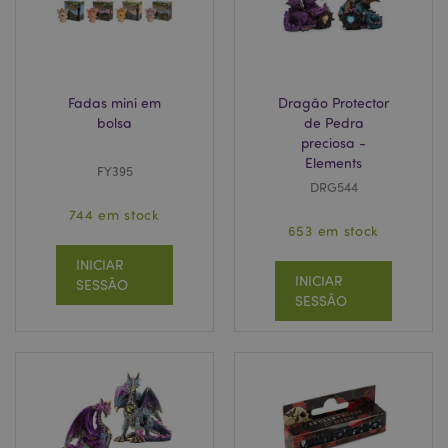
.puckator.pt
Fadas mini em
Dragão Protector
bolsa
de Pedra
preciosa -
Elements
FY395
DRG544
Política de Privacidade da
Google
mage-cache-storage-section-
1 d
Adobe Inc.
744 em stock
invalidation
www.puckator.pt
653 em stock
INICIAR
INICIAR
SESSÃO
SESSÃO
PHPSESSID
1 di
PHP.net
hor
.www.puckator.pt