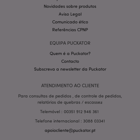
(que é
Novidades sobre produtos
propriedade
do Google)
Aviso Legal
para construir
Comunicado ético
um perfil dos
interesses do
Referências CPNP
visitante do
site e mostrar
anúncios
EQUIPA PUCKATOR
relevantes em
outros sites.
Quem é a Puckator?
NID
1 ano
Este cookie é
Google LLC
Contacto
definido pela
.google.com
DoubleClick
Subscreva a newsletter da Puckator
(que é
propriedade
do Google)
para ajudar a
ATENDIMENTO AO CLIENTE
construir um
perfil de seus
Para consultas de pedidos , de controle de pedidos,
interesses e
mostrar a você
relatórios de quebras / escassez
anúncios
relevantes em
Telemóvel : 00351 912 946 361
outros sites.
Telefone internacional : 3088 03341
OGPC
1 ano
Este cookie é
Google Inc.
usado pelo
.google.com
apoiocliente@puckator.pt
Google para
armazenar