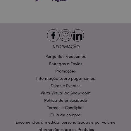
final possa ter
visto antes de
visitar o
referido site.
APISID
2 anos
Esse cookie da
Google LLC
DoubleClick é
.google.com
geralmente
definido por
meio do site
por parceiros
INFORMAÇÃO
de publicidade
e usado por
Perguntas Frequentes
eles para
construir um
Entregas e Envios
perfil dos
interesses do
Promoções
visitante do
site e mostrar
Informação sobre pagamentos
anúncios
Feiras e Eventos
relevantes em
outros sites.
Visita Virtual ao Showroom
Este cookie
funciona
Política de privacidade
identificando
exclusivamente
Termos e Condições
seu navegador
e dispositivo.
Guia de compra
Encomendas à medida, personalizadas e por volume
HSID
2 anos
Este cookie é
Google LLC
definido pela
.google.com
Informação sobre os Produtos
DoubleClick