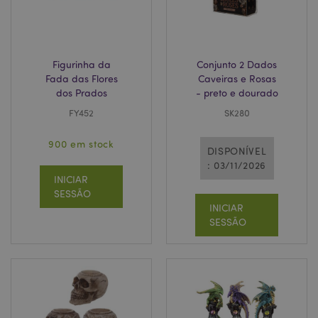
www.puckator.pt
_GRECAPTCHA
6 me
Google LLC
Figurinha da
Conjunto 2 Dados
www.google.com
Fada das Flores
Caveiras e Rosas
dos Prados
- preto e dourado
FY452
SK280
900 em stock
DISPONÍVEL
: 03/11/2026
X-Magento-Vary
1 di
Adobe Inc.
INICIAR
hor
www.puckator.pt
SESSÃO
INICIAR
SESSÃO