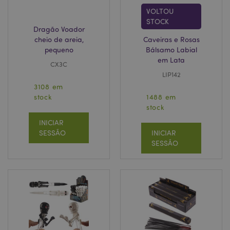
VOLTOU
STOCK
Dragão Voador
cheio de areia,
Caveiras e Rosas
pequeno
Bálsamo Labial
em Lata
CX3C
LIP142
3108 em
stock
1488 em
stock
INICIAR
SESSÃO
INICIAR
SESSÃO