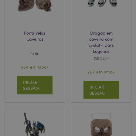
recently_viewed_product
1 d
Adobe Inc.
www.puckator.pt
Porta Velas
Dragão em
Caveiras
caveira com
cristal - Dark
Legends
SK116
DRG449
recently_viewed_product_previous
1 d
Adobe Inc.
www.puckator.pt
684 em stock
267 em stock
INICIAR
INICIAR
SESSÃO
form_key
1 di
Adobe Inc.
SESSÃO
hor
.www.puckator.pt
TawkConnectionTime
1
tawk.to Inc.
minu
.puckator.pt