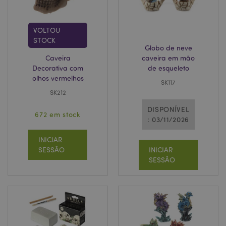
mage-messages
1 di
Adobe Inc.
hor
www.puckator.pt
VOLTOU
STOCK
Globo de neve
Caveira
caveira em mão
Decorativa com
de esqueleto
olhos vermelhos
SK117
SK212
DISPONÍVEL
672 em stock
: 03/11/2026
recently_compared_product_previous
1 d
Adobe Inc.
INICIAR
www.puckator.pt
SESSÃO
INICIAR
SESSÃO
mage-cache-storage
1 d
Adobe Inc.
www.puckator.pt