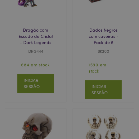
Dragão com
Dados Negros
Escudo de Cristal
com caveiras -
- Dark Legends
Pack de 5
DRG444
SK200
684 em stock
1590 em
stock
INICIAR
section_data_ids
1 d
Adobe Inc.
SESSÃO
INICIAR
www.puckator.pt
SESSÃO