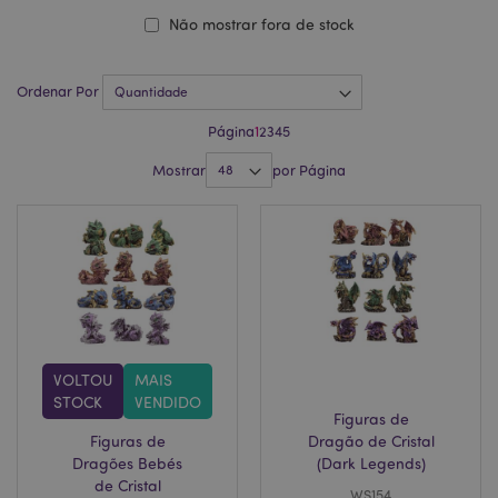
Não mostrar fora de stock
Ordenar Por
Página
1
2
3
4
5
Mostrar
por Página
VOLTOU
MAIS
STOCK
VENDIDO
Figuras de
Figuras de
Dragão de Cristal
Dragões Bebés
(Dark Legends)
de Cristal
WS154