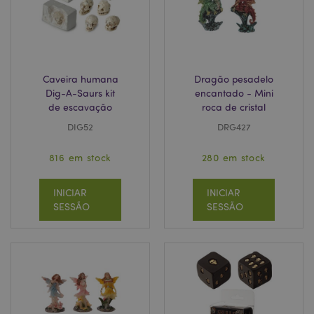
product_data_storage
1 d
Adobe Inc.
www.puckator.pt
Caveira humana
Dragão pesadelo
Dig-A-Saurs kit
encantado - Mini
de escavação
roca de cristal
DIG52
DRG427
mage-cache-sessid
1 d
Adobe Inc.
www.puckator.pt
816 em stock
280 em stock
INICIAR
INICIAR
SESSÃO
SESSÃO
recently_compared_product
1 d
Adobe Inc.