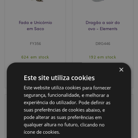
Fada e Unicórnio
Dragão a sair do
em Saco
ovo - Elements
FY356
DRG446
624 em stock
192 em stock
×
INICIAR
INICIAR
Este site utiliza cookies
SESSÃO
SESSÃO
Este website utiliza cookies para fornecer
segurança, funcionalidade, e melhorar a
experiência do utilizador. Pode definir as
suas preferências de cookies abaixo, e
pode alterar as suas preferências em
qualquer altura no futuro, clicando no
ícone de cookies.