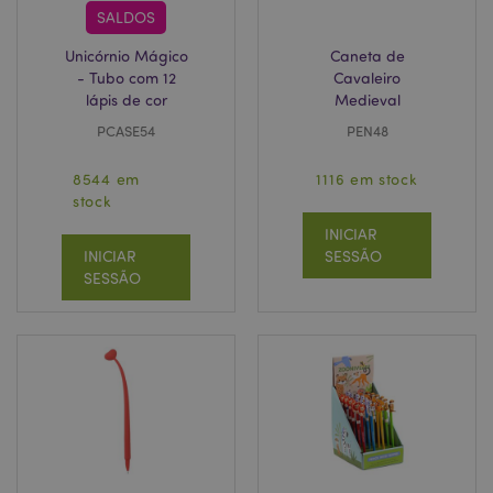
SALDOS
Unicórnio Mágico
Caneta de
- Tubo com 12
Cavaleiro
lápis de cor
Medieval
PCASE54
PEN48
8544 em
1116 em stock
stock
INICIAR
INICIAR
SESSÃO
SESSÃO