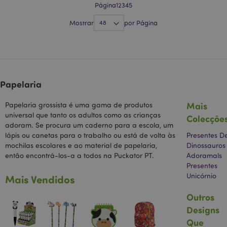
Página
1
2
3
4
5
dados
registrados
s
pelo Google
Mostrar
por Página
em sites de
u
alto volume de
tráfego.
_hjIncludedInSessionSample
2
E
Hotjar Ltd
minutos
d
.puckator.pt
_gid
1 dia
Este nome de
Google LLC
p
cookie está
.puckator.pt
H
associado ao
a
Google
e
Papelaria
Universal
Analytics. Este
d
parece ser um
p
Mais
Papelaria grossista é uma gama de produtos
novo cookie e,
s
a partir da
universal que tanto os adultos como as crianças
Colecçõe
s
primavera de
adoram. Se procura um caderno para a escola, um
2017, nenhuma
informação do
lápis ou canetas para o trabalho ou está de volta às
Presentes D
Google está
mochilas escolares e ao material de papelaria,
Dinossauros
disponível.
então encontrá-los-a a todos na Puckator PT.
Adoramals
Parece
armazenar e
Presentes
atualizar um
Unicórnio
Mais Vendidos
valor único
para cada
página
Outros
visitada.
Designs
IDE
1 ano
Este cookie é
Google LLC
definido pela
.doubleclick.net
Que
Doubleclick e