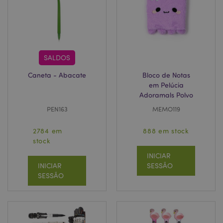
X-Magento-Vary
1 di
Adobe Inc.
SALDOS
hor
www.puckator.pt
Caneta - Abacate
Bloco de Notas
em Pelúcia
Adoramals Polvo
PEN163
MEMO119
2784 em
888 em stock
stock
INICIAR
INICIAR
SESSÃO
SESSÃO
recently_viewed_product
1 d
Adobe Inc.
www.puckator.pt