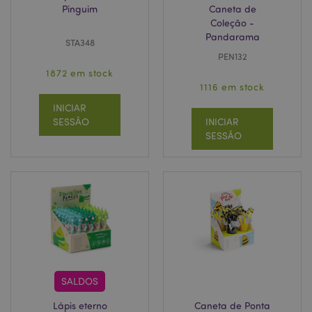
Pinguim
Caneta de
Coleção -
Pandarama
STA348
PEN132
1872 em stock
1116 em stock
INICIAR
SESSÃO
INICIAR
SESSÃO
SALDOS
Lápis eterno
Caneta de Ponta