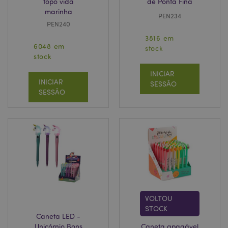
topo vida
de Ponta Fina
marinha
PEN234
PEN240
3816 em
6048 em
stock
stock
INICIAR
INICIAR
SESSÃO
SESSÃO
VOLTOU
STOCK
Caneta LED -
Unicórnio Bons
Caneta apagável