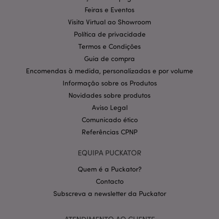
meio do site
por parceiros
Feiras e Eventos
de publicidade
e usado por
Visita Virtual ao Showroom
eles para
Política de privacidade
construir um
perfil dos
Termos e Condições
interesses do
visitante do
Guia de compra
site e mostrar
anúncios
Encomendas à medida, personalizadas e por volume
relevantes em
Informação sobre os Produtos
outros sites.
Este cookie
Novidades sobre produtos
funciona
identificando
Aviso Legal
exclusivamente
seu navegador
Comunicado ético
e dispositivo.
Referências CPNP
HSID
2 anos
Este cookie é
Google LLC
definido pela
.google.com
DoubleClick
EQUIPA PUCKATOR
(que é
propriedade
Quem é a Puckator?
do Google)
para construir
Contacto
um perfil dos
interesses do
Subscreva a newsletter da Puckator
visitante do
site e mostrar
anúncios