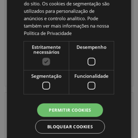
do sítio. Os cookies de segmentação são
utilizados para personalização de
Conjunto de 3
Dinosauria Jr
anúncios e controlo analítico. Pode
Borrachas
Tubo com 12 lápis
também ver mais informações na nossa
Unicornio Mágico
de cor
Política de Privacidade
STA280
PCASE46
Estritamente
Desempenho
768 em stock
1008 em
necessários
stock
INICIAR
SESSÃO
INICIAR
Segmentação
Funcionalidade
SESSÃO
PERMITIR COOKIES
BLOQUEAR COOKIES