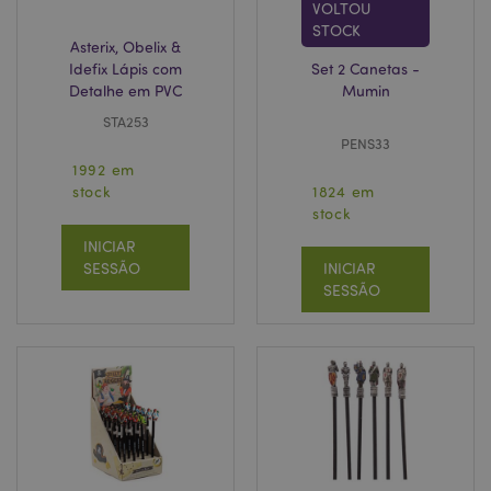
VOLTOU
STOCK
Asterix, Obelix &
Política de Privacidade da
Idefix Lápis com
Set 2 Canetas -
Google
mage-cache-storage-section-
1 d
Adobe Inc.
Detalhe em PVC
Mumin
invalidation
www.puckator.pt
STA253
PENS33
1992 em
stock
1824 em
stock
PHPSESSID
1 di
PHP.net
hor
.www.puckator.pt
INICIAR
SESSÃO
INICIAR
SESSÃO