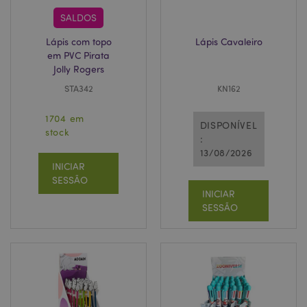
SALDOS
Lápis com topo
Lápis Cavaleiro
em PVC Pirata
Jolly Rogers
STA342
KN162
section_data_ids
1 d
Adobe Inc.
www.puckator.pt
1704 em
DISPONÍVEL
stock
:
13/08/2026
INICIAR
SESSÃO
INICIAR
SESSÃO
mage-messages
1 di
Adobe Inc.
hor
www.puckator.pt