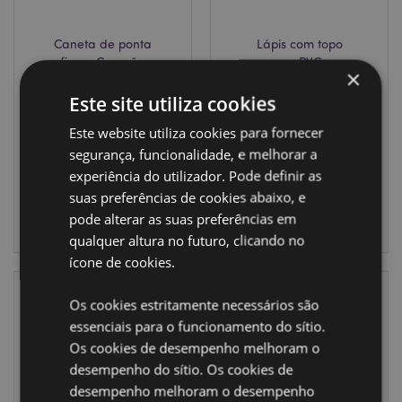
Caneta de ponta
Lápis com topo
fina - Coração
em PVC
×
Zooniverse
Este site utiliza cookies
PEN171
STA349
Este website utiliza cookies para fornecer
2016 em
888 em stock
segurança, funcionalidade, e melhorar a
stock
experiência do utilizador. Pode definir as
INICIAR
suas preferências de cookies abaixo, e
INICIAR
SESSÃO
pode alterar as suas preferências em
SESSÃO
qualquer altura no futuro, clicando no
ícone de cookies.
Os cookies estritamente necessários são
essenciais para o funcionamento do sítio.
Os cookies de desempenho melhoram o
desempenho do sítio. Os cookies de
desempenho melhoram o desempenho