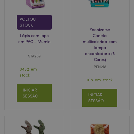
VOLTOU
STOCK
Zooniverse
Lápis com topo
Caneta
recently_compared_product_previous
1 d
Adobe Inc.
em PVC - Mumin
multicolorida com
www.puckator.pt
tampa
encantadora (6
STA289
Cores)
PEN218
3432 em
mage-cache-storage
1 d
Adobe Inc.
stock
www.puckator.pt
108 em stock
INICIAR
INICIAR
SESSÃO
SESSÃO
product_data_storage
1 d
Adobe Inc.
www.puckator.pt