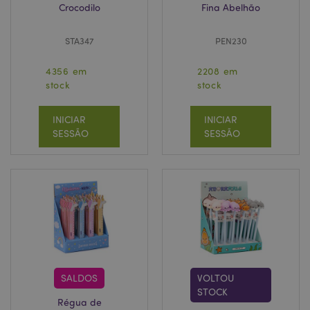
Crocodilo
Fina Abelhão
STA347
PEN230
4356 em
2208 em
stock
stock
INICIAR
INICIAR
SESSÃO
SESSÃO
SALDOS
VOLTOU
STOCK
Régua de