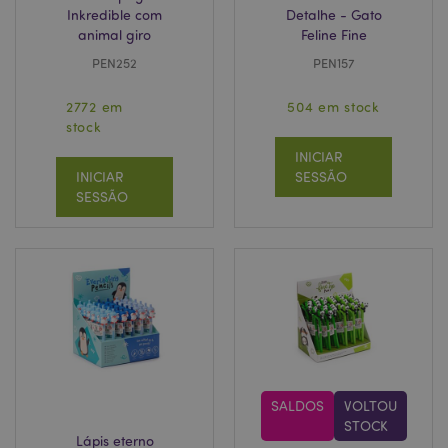
Inkredible com
Detalhe - Gato
animal giro
Feline Fine
PEN252
PEN157
2772 em
504 em stock
stock
INICIAR
INICIAR
SESSÃO
SESSÃO
SALDOS
VOLTOU
STOCK
Lápis eterno