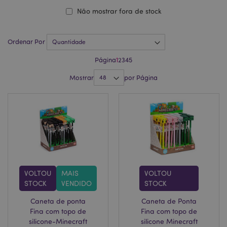
Não mostrar fora de stock
Ordenar Por
Página
1
2
3
4
5
Mostrar
por Página
VOLTOU
MAIS
VOLTOU
STOCK
VENDIDO
STOCK
Caneta de ponta
Caneta de Ponta
Fina com topo de
Fina com topo de
silicone-Minecraft
silicone Minecraft