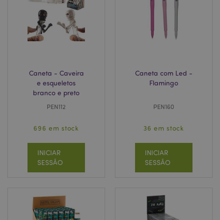
recently_viewed_product_previous
1 d
Adobe Inc.
www.puckator.pt
Caneta - Caveira
Caneta com Led -
form_key
1 di
Adobe Inc.
e esqueletos
Flamingo
hor
.www.puckator.pt
branco e preto
PEN112
PEN160
696 em stock
36 em stock
TawkConnectionTime
1
tawk.to Inc.
minu
.puckator.pt
INICIAR
INICIAR
SESSÃO
SESSÃO
twk_idm_key
1
Tawk.to
minu
.puckator.pt