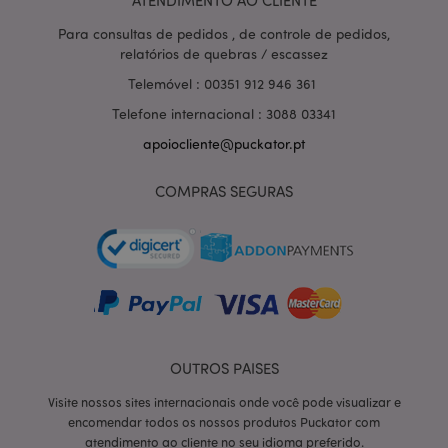
ATENDIMENTO AO CLIENTE
relevantes em
outros sites.
Para consultas de pedidos , de controle de pedidos,
NID
1 ano
Este cookie é
Google LLC
relatórios de quebras / escassez
definido pela
.google.com
DoubleClick
Telemóvel : 00351 912 946 361
(que é
propriedade
Telefone internacional : 3088 03341
do Google)
para ajudar a
apoiocliente@puckator.pt
construir um
perfil de seus
interesses e
mostrar a você
COMPRAS SEGURAS
anúncios
relevantes em
outros sites.
OGPC
1 ano
Este cookie é
Google Inc.
usado pelo
.google.com
Google para
armazenar
preferências e
informações
do usuário ao
visualizar
OUTROS PAISES
páginas com
mapas do
Google neles.
Visite nossos sites internacionais onde você pode visualizar e
encomendar todos os nossos produtos Puckator com
SAPISID
1 ano
Esse cookie da
Google LLC
DoubleClick é
.google.com
atendimento ao cliente no seu idioma preferido.