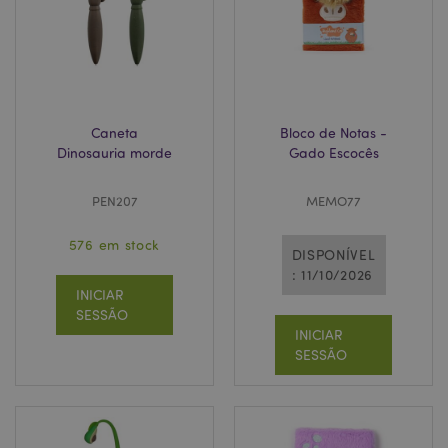
mage-cache-sessid
1 d
Adobe Inc.
www.puckator.pt
Caneta
Bloco de Notas -
Dinosauria morde
Gado Escocês
PEN207
MEMO77
576 em stock
DISPONÍVEL
: 11/10/2026
INICIAR
recently_compared_product
1 d
Adobe Inc.
SESSÃO
www.puckator.pt
INICIAR
SESSÃO
_GRECAPTCHA
6 me
Google LLC
www.google.com