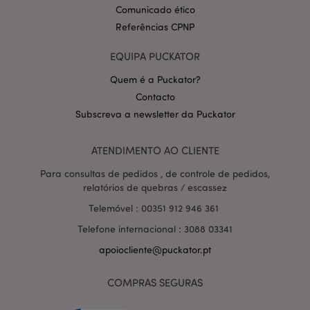
Comunicado ético
product_data_storage
1 d
Adobe Inc.
Referências CPNP
www.puckator.pt
EQUIPA PUCKATOR
Quem é a Puckator?
Contacto
Subscreva a newsletter da Puckator
mage-cache-sessid
1 d
Adobe Inc.
www.puckator.pt
ATENDIMENTO AO CLIENTE
Para consultas de pedidos , de controle de pedidos,
relatórios de quebras / escassez
Telemóvel : 00351 912 946 361
Telefone internacional : 3088 03341
apoiocliente@puckator.pt
COMPRAS SEGURAS
recently_compared_product
1 d
Adobe Inc.
www.puckator.pt