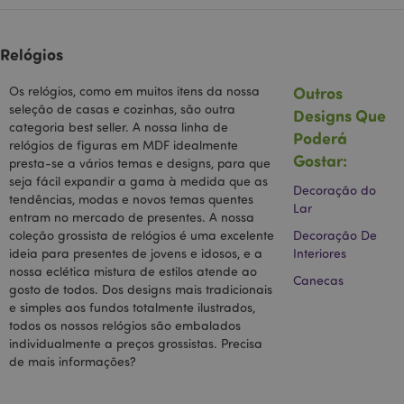
Relógios
Outros
Os relógios, como em muitos itens da nossa
seleção de casas e cozinhas, são outra
Designs Que
categoria best seller. A nossa linha de
Poderá
relógios de figuras em MDF idealmente
Gostar:
presta-se a vários temas e designs, para que
seja fácil expandir a gama à medida que as
Decoração do
tendências, modas e novos temas quentes
Lar
entram no mercado de presentes. A nossa
section_data_ids
1 d
Adobe Inc.
www.puckator.pt
coleção grossista de relógios é uma excelente
Decoração De
ideia para presentes de jovens e idosos, e a
Interiores
nossa eclética mistura de estilos atende ao
Canecas
gosto de todos. Dos designs mais tradicionais
e simples aos fundos totalmente ilustrados,
todos os nossos relógios são embalados
individualmente a preços grossistas. Precisa
de mais informações?
mage-messages
1 di
Adobe Inc.
hor
www.puckator.pt