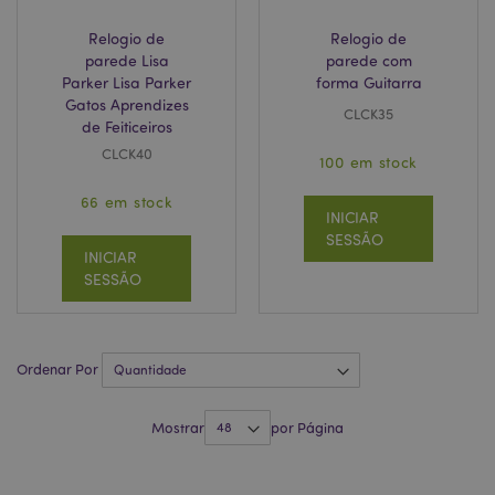
Relogio de
Relogio de
parede Lisa
parede com
Parker Lisa Parker
forma Guitarra
Gatos Aprendizes
CLCK35
de Feiticeiros
CLCK40
100 em stock
Política de Privacidade da
66 em stock
Google
mage-cache-storage-section-
1 d
Adobe Inc.
INICIAR
invalidation
www.puckator.pt
SESSÃO
INICIAR
SESSÃO
PHPSESSID
1 di
PHP.net
hor
.www.puckator.pt
Ordenar Por
Mostrar
por Página