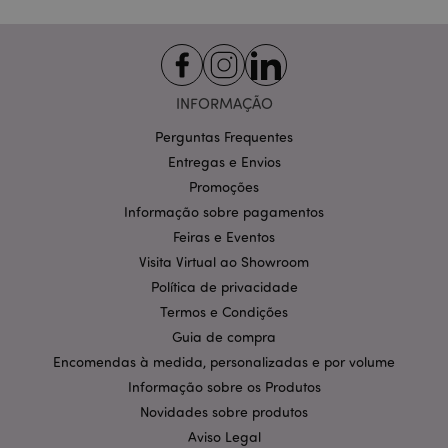
INFORMAÇÃO
Perguntas Frequentes
Entregas e Envios
Promoções
Informação sobre pagamentos
Feiras e Eventos
recently_compared_product_previous
1 d
Adobe Inc.
www.puckator.pt
Visita Virtual ao Showroom
Política de privacidade
Termos e Condições
Guia de compra
mage-cache-storage
1 d
Adobe Inc.
Encomendas à medida, personalizadas e por volume
www.puckator.pt
Informação sobre os Produtos
Novidades sobre produtos
Aviso Legal