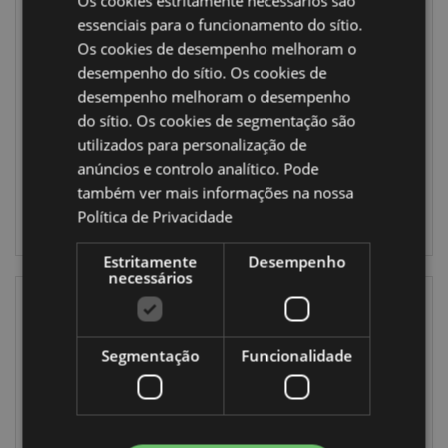
Os cookies estritamente necessários são
Relogio de
Relogio de
essenciais para o funcionamento do sítio.
parede Lisa
parede Lisa
Parker Lisa Parker
Os cookies de desempenho melhoram o
Parker Lisa Parker
Gatos da Hora
Coruja Guardiã
desempenho do sítio. Os cookies de
das Bruxas
de Feitiços
desempenho melhoram o desempenho
CLCK36
CLCK37
do sítio. Os cookies de segmentação são
utilizados para personalização de
133 em stock
91 em stock
anúncios e controlo analítico. Pode
também ver mais informações na nossa
INICIAR
INICIAR
Política de Privacidade
SESSÃO
SESSÃO
Estritamente
Desempenho
necessários
Segmentação
Funcionalidade
SALDOS