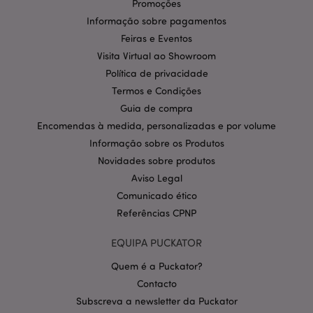
Promoções
contém
.google.com
informações
Informação sobre pagamentos
sobre como o
usuário final
Feiras e Eventos
usa o site e
qualquer
Visita Virtual ao Showroom
publicidade
que o usuário
Política de privacidade
final possa ter
Termos e Condições
visto antes de
visitar o
Guia de compra
referido site.
Encomendas à medida, personalizadas e por volume
APISID
2 anos
Esse cookie da
Google LLC
DoubleClick é
.google.com
Informação sobre os Produtos
geralmente
Novidades sobre produtos
definido por
meio do site
Aviso Legal
por parceiros
de publicidade
Comunicado ético
e usado por
eles para
Referências CPNP
construir um
perfil dos
interesses do
EQUIPA PUCKATOR
visitante do
site e mostrar
Quem é a Puckator?
anúncios
relevantes em
Contacto
outros sites.
Este cookie
Subscreva a newsletter da Puckator
funciona