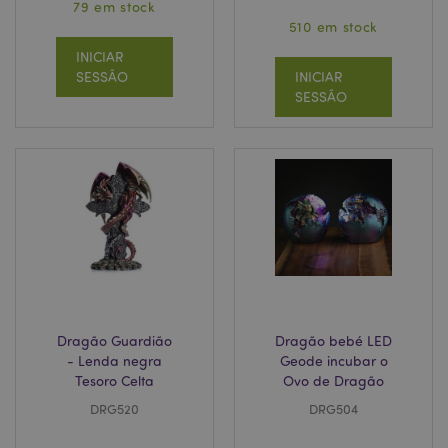
79 em stock
510 em stock
mage-cache-storage
1 d
Adobe Inc.
INICIAR
www.puckator.pt
SESSÃO
INICIAR
SESSÃO
product_data_storage
1 d
Adobe Inc.
www.puckator.pt
mage-cache-sessid
1 d
Adobe Inc.
www.puckator.pt
Dragão Guardião
Dragão bebé LED
- Lenda negra
Geode incubar o
Tesoro Celta
Ovo de Dragão
DRG520
DRG504