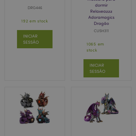
dormir
DRG446
Relaxeazzz
Adoramagics
192 em stock
Dragão
CUSH311
INICIAR
SESSÃO
1065 em
stock
INICIAR
SESSÃO