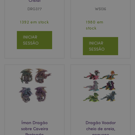
Cristal
DRG377
WS136
1392 em stock
1980 em
stock
INICIAR
SESSÃO
INICIAR
SESSÃO
Íman Dragão
Dragão Voador
sobre Caveira
cheio de areia,
Prateada
pequeno