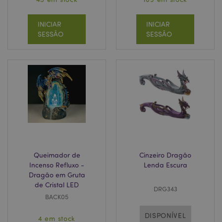
INICIAR
INICIAR
SESSÃO
SESSÃO
recently_viewed_product
1 d
Adobe Inc.
www.puckator.pt
recently_viewed_product_previous
1 d
Adobe Inc.
Queimador de
Cinzeiro Dragão
www.puckator.pt
Incenso Refluxo -
Lenda Escura
Dragão em Gruta
de Cristal LED
DRG343
BACK05
form_key
1 di
Adobe Inc.
hor
.www.puckator.pt
DISPONÍVEL
4 em stock