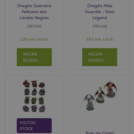
Dragão Guerreiro
Dragão Mãe
Feiticeiro das
Guardiã - Dark
Lendas Negras
Legend
DRG546
DRG448
220 em stock
393 em stock
INICIAR
INICIAR
SESSÃO
SESSÃO
VOLTOU
STOCK
Bola de Cristal