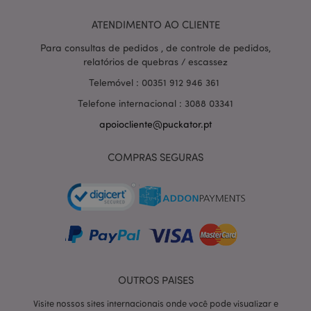
identificando
exclusivamente
seu navegador
ATENDIMENTO AO CLIENTE
e dispositivo.
Para consultas de pedidos , de controle de pedidos,
HSID
2 anos
Este cookie é
Google LLC
relatórios de quebras / escassez
definido pela
.google.com
DoubleClick
Telemóvel : 00351 912 946 361
(que é
propriedade
do Google)
Telefone internacional : 3088 03341
para construir
um perfil dos
apoiocliente@puckator.pt
interesses do
visitante do
site e mostrar
COMPRAS SEGURAS
anúncios
relevantes em
outros sites.
NID
1 ano
Este cookie é
Google LLC
definido pela
.google.com
DoubleClick
(que é
propriedade
do Google)
para ajudar a
construir um
perfil de seus
OUTROS PAISES
interesses e
mostrar a você
Visite nossos sites internacionais onde você pode visualizar e
anúncios