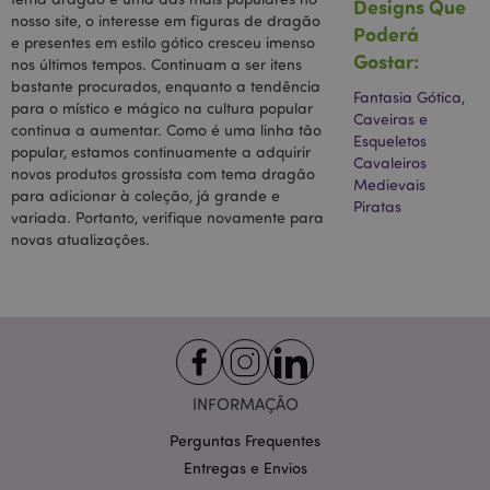
Designs Que
novo cookie e,
s
a partir da
nosso site, o interesse em figuras de dragão
s
Poderá
primavera de
e presentes em estilo gótico cresceu imenso
2017, nenhuma
Gostar:
nos últimos tempos. Continuam a ser itens
informação do
Google está
bastante procurados, enquanto a tendência
disponível.
Fantasia Gótica,
para o místico e mágico na cultura popular
Parece
Caveiras e
armazenar e
continua a aumentar. Como é uma linha tão
Esqueletos
atualizar um
popular, estamos continuamente a adquirir
valor único
Cavaleiros
para cada
novos produtos grossista com tema dragão
Medievais
página
para adicionar à coleção, já grande e
visitada.
Piratas
variada. Portanto, verifique novamente para
IDE
1 ano
Este cookie é
Google LLC
novas atualizações.
definido pela
.doubleclick.net
Doubleclick e
contém
informações
sobre como o
usuário final
usa o site e
qualquer
publicidade
que o usuário
final possa ter
INFORMAÇÃO
visto antes de
visitar o
Perguntas Frequentes
referido site.
Entregas e Envios
1P_JAR
1 mês
Este cookie
Google LLC