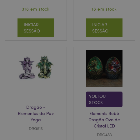
318 em stock
18 em stock
INICIAR
INICIAR
SESSÃO
SESSÃO
mage-messages
1 di
Adobe Inc.
hor
www.puckator.pt
VOLTOU
STOCK
Dragão -
Elementos da Paz
Elements Bebé
recently_compared_product_previous
1 d
Adobe Inc.
Yoga
Dragão Ovo de
www.puckator.pt
Cristal LED
DRG513
DRG483