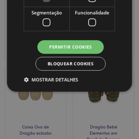
Elements
- Elements
Segmentação
Funcionalidade
DRG551
DRG458
185 em stock
6 em stock
INICIAR
INICIAR
PERMITIR COOKIES
SESSÃO
SESSÃO
BLOQUEAR COOKIES
MOSTRAR DETALHES
Estritamente necessários
Desempenho
Segmentação
Funcionalidade
Os cookies estritamente necessários permitem
Caixa Ovo de
Dragão Bebé
funcionalidades centrais do website, tais como login
Dragão eclosão
Elementos em
de utilizador e gestão de conta. O sítio web não