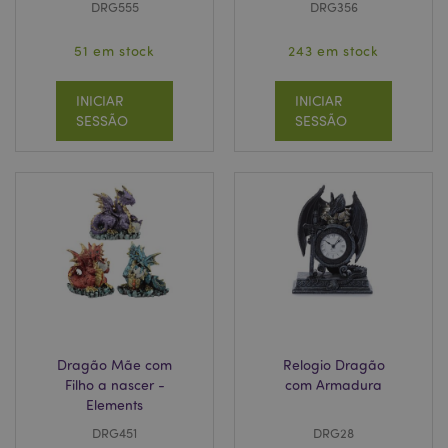
DRG555
DRG356
hor
.www.puckator.pt
51 em stock
243 em stock
INICIAR
INICIAR
SESSÃO
SESSÃO
Dragão Mãe com
Relogio Dragão
section_data_ids
1 d
Adobe Inc.
Filho a nascer -
com Armadura
www.puckator.pt
Elements
DRG451
DRG28