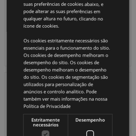
Cálice Decorativo
Dragão Mestre
suas preferências de cookies abaixo, e
Garra de Dragão
de Espadas -
pode alterar as suas preferências em
e Escala
Dark Legends
qualquer altura no futuro, clicando no
DRG472
DRG457
ícone de cookies.
314 em stock
197 em stock
Os cookies estritamente necessários são
essenciais para o funcionamento do sítio.
INICIAR
INICIAR
Os cookies de desempenho melhoram o
SESSÃO
SESSÃO
desempenho do sítio. Os cookies de
desempenho melhoram o desempenho
do sítio. Os cookies de segmentação são
utilizados para personalização de
anúncios e controlo analítico. Pode
também ver mais informações na nossa
Política de Privacidade
Estritamente
Desempenho
necessários
Dragões Tesoro -
Dragão com Livro