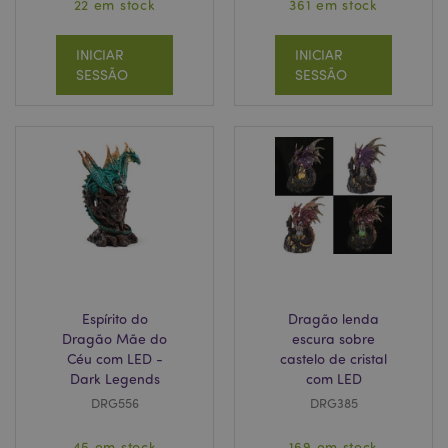
22 em stock
361 em stock
INICIAR
INICIAR
SESSÃO
SESSÃO
recently_compared_product
1 d
Adobe Inc.
www.puckator.pt
_GRECAPTCHA
6 me
Google LLC
www.google.com
Espírito do
Dragão lenda
Dragão Mãe do
escura sobre
X-Magento-Vary
1 di
Adobe Inc.
Céu com LED -
castelo de cristal
hor
www.puckator.pt
Dark Legends
com LED
DRG556
DRG385
45 em stock
169 em stock