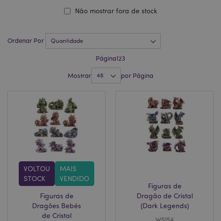
Não mostrar fora de stock
Ordenar Por
Página
1
2
3
Mostrar
por Página
VOLTOU
MAIS
STOCK
VENDIDO
Figuras de
Figuras de
Dragão de Cristal
Dragões Bebés
(Dark Legends)
de Cristal
WS154