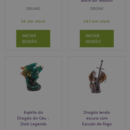
Barril do Tesouro
pode ser utilizado correctamente sem os cookies
estritamente necessários.
DRG460
DRG541
Provider
/
Nome
Expir
Domínio
54 em stock
243 em stock
CookieScriptConsent
1 m
CookieScript
.puckator.pt
INICIAR
INICIAR
SESSÃO
SESSÃO
Política de Privacidade da
Google
mage-cache-storage-section-
1 d
Adobe Inc.
invalidation
www.puckator.pt
Espírito do
Dragão lenda
Dragão do Céu -
escura com
Dark Legends
Escudo de Fogo
PHPSESSID
1 di
PHP.net