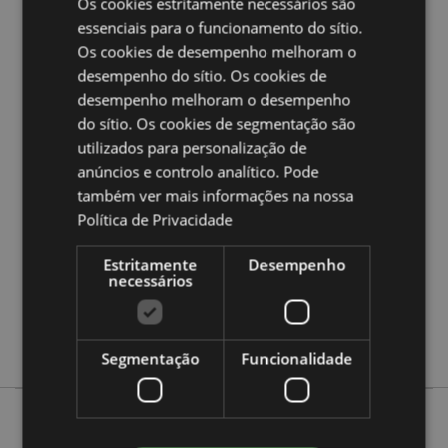
Os cookies estritamente necessários são
Quer saber mais acerca de comprar na Puckator?
leia
essenciais para o funcionamento do sítio.
a nossa
Guia de informação para o cliente.
Os cookies de desempenho melhoram o
desempenho do sítio. Os cookies de
desempenho melhoram o desempenho
Caracteristicas do Produto
do sítio. Os cookies de segmentação são
Mais
Altura 9.5cm Largura 10cm Profundidade
utilizados para personalização de
Informação
7.5cm
anúncios e controlo analítico. Pode
5055071796104
também ver mais informações na nossa
36
Política de Privacidade
0.316000
Não
Estritamente
Desempenho
necessários
Não
Não
Shadows of Darkness
Segmentação
Funcionalidade