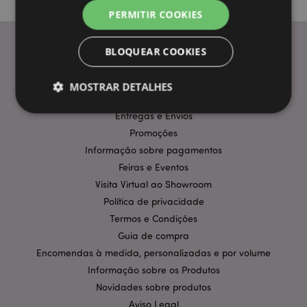
PERMITIR COOKIES
BLOQUEAR COOKIES
INFORMAÇÃO
MOSTRAR DETALHES
Perguntas Frequentes
Entregas e Envios
Promoções
Estritamente necessários
Desempenho
Informação sobre pagamentos
Segmentação
Funcionalidade
Feiras e Eventos
Visita Virtual ao Showroom
Os cookies estritamente necessários permitem
funcionalidades centrais do website, tais como login
Política de privacidade
de utilizador e gestão de conta. O sítio web não
Termos e Condições
pode ser utilizado correctamente sem os cookies
estritamente necessários.
Guia de compra
Provider
/
Encomendas à medida, personalizadas e por volume
Nome
Expir
Domínio
Informação sobre os Produtos
CookieScriptConsent
1 m
CookieScript
Novidades sobre produtos
.puckator.pt
Aviso Legal