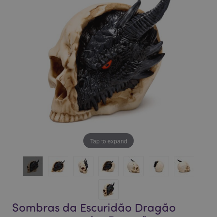
da
da
Galeria
Galeria
de
de
imagens
imagens
Tap to expand
Sombras da Escuridão Dragão