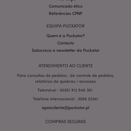
Comunicado ético
Referências CPNP
EQUIPA PUCKATOR
Quem é a Puckator?
Contacto
Política de Privacidade da
Subscreva a newsletter da Puckator
Google
mage-cache-storage-section-
1 d
Adobe Inc.
invalidation
www.puckator.pt
ATENDIMENTO AO CLIENTE
Para consultas de pedidos , de controle de pedidos,
relatórios de quebras / escassez
Telemóvel : 00351 912 946 361
PHPSESSID
1 di
PHP.net
hor
.www.puckator.pt
Telefone internacional : 3088 03341
apoiocliente@puckator.pt
COMPRAS SEGURAS