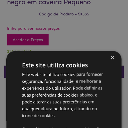
negro em caveira Pequeño
Código de Produto - SK385
Entre para ver nossos preços
Aceder a Preços
217 em stock
×
Este site utiliza cookies
Especificações do Produto
Este website utiliza cookies para fornecer
segurança, funcionalidade, e melhorar a
experiência do utilizador. Pode definir as
Descrição do Produto
suas preferências de cookies abaixo, e
pode alterar as suas preferências em
Sombras da Escuridão Dragão negro em caveira Pequeño
qualquer altura no futuro, clicando no
Material:
Resina
ícone de cookies.
Ampliar informação: