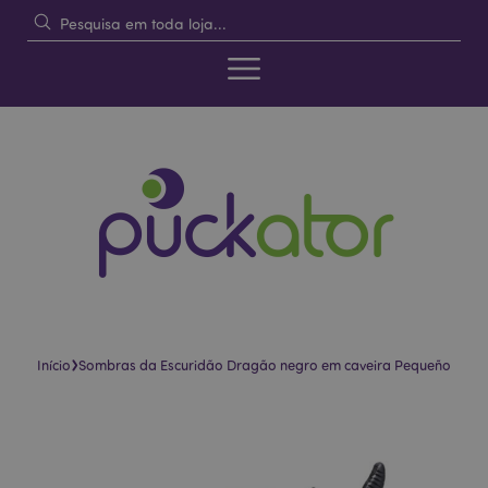
›
Início
Sombras da Escuridão Dragão negro em caveira Pequeño
Pular
Saltar
para
para
o
o
final
início