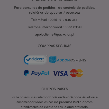
Para consultas de pedidos , de controle de pedidos,
relatórios de quebras / escassez
Telemóvel : 00351 912 946 361
Telefone internacional : 3088 03341
section_data_ids
1 d
Adobe Inc.
apoiocliente@puckator.pt
www.puckator.pt
COMPRAS SEGURAS
mage-messages
1 di
Adobe Inc.
hor
www.puckator.pt
OUTROS PAISES
Visite nossos sites internacionais onde você pode visualizar e
encomendar todos os nossos produtos Puckator com
atendimento ao cliente no seu idioma preferido.