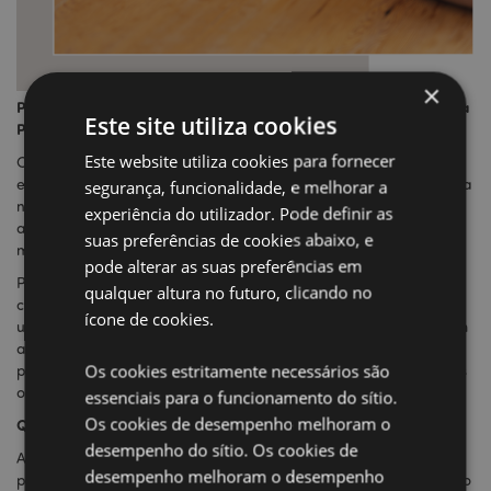
×
Porquê encomendar produtos à medida ou personalizados com a
Este site utiliza cookies
Puckator?
Este website utiliza cookies para fornecer
Com mais de 25 anos de experiência a lidar com fabricantes
estrangeiros e a importar para o Reino Unido e para a Europa, a
segurança, funcionalidade, e melhorar a
nossa equipa de compradores sabe o que está a fazer. Irão
experiência do utilizador. Pode definir as
acompanhá-lo ao longo de todo o processo, do início ao fim, e
suas preferências de cookies abaixo, e
mantê-lo-ão informado a cada passo do caminho.
pode alterar as suas preferências em
Podem aconselhá-lo sobre a embalagem, rotulagem,
qualquer altura no futuro, clicando no
certificação e quaisquer outras informações de segurança e
ícone de cookies.
utilização relacionadas com os produtos que encomendar. Com
as nossas ligações estabelecidas, podemos negociar excelentes
Os cookies estritamente necessários são
preços nas encomendas por grosso a granel, pelo que podemos
oferecer-lhe preços competitivos.
essenciais para o funcionamento do sítio.
Os cookies de desempenho melhoram o
Quantas encomendas tenho de efetuar?
desempenho do sítio. Os cookies de
A quantidade mínima de encomenda (MOQ) depende dos
desempenho melhoram o desempenho
produtos que está a encomendar. Algumas linhas maiores terão