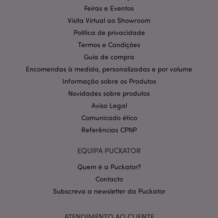
Feiras e Eventos
Visita Virtual ao Showroom
Política de Privacidade da
Política de privacidade
Google
mage-cache-storage-section-
1 d
Adobe Inc.
invalidation
www.puckator.pt
Termos e Condições
Guia de compra
Encomendas à medida, personalizadas e por volume
Informação sobre os Produtos
Novidades sobre produtos
PHPSESSID
1 di
PHP.net
hor
Aviso Legal
.www.puckator.pt
Comunicado ético
Referências CPNP
EQUIPA PUCKATOR
Quem é a Puckator?
Contacto
Subscreva a newsletter da Puckator
ATENDIMENTO AO CLIENTE