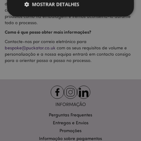
design e trabalhará diretamente com a fábrica para o obter tal
MOSTRAR DETALHES
como pretende. A personalização pode ser feita tanto nos
produtos como na embalagem e iremos aconselhá-lo durante
todo o processo.
Estritamente necessários
Desempenho
Como é que posso obter mais informações?
Segmentação
Funcionalidade
Contacte-nos por correio eletrónico para
bespoke@puckator.co.uk
com os seus requisitos de volume e
Os cookies estritamente necessários permitem
personalização e a nossa equipa entrará em contacto consigo
funcionalidades centrais do website, tais como login
de utilizador e gestão de conta. O sítio web não
para o orientar passo a passo no processo.
pode ser utilizado correctamente sem os cookies
estritamente necessários.
Provider
/
Nome
Expir
Domínio
CookieScriptConsent
1 m
CookieScript
.puckator.pt
INFORMAÇÃO
Perguntas Frequentes
Entregas e Envios
Promoções
Informação sobre pagamentos