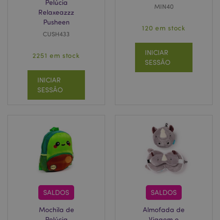
Pelúcia
MIN40
Relaxeazzz
Pusheen
120 em stock
CUSH433
INICIAR
2251 em stock
SESSÃO
INICIAR
SESSÃO
SALDOS
SALDOS
Mochila de
Almofada de
Pelúcia
Viagem e