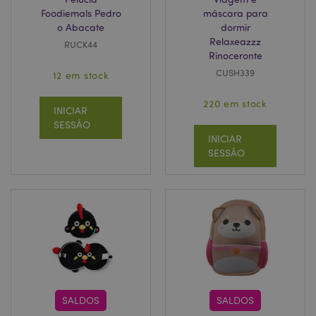
Foodiemals Pedro
máscara para
o Abacate
dormir
Relaxeazzz
RUCK44
Rinoceronte
CUSH339
12 em stock
220 em stock
INICIAR
SESSÃO
INICIAR
SESSÃO
SALDOS
SALDOS