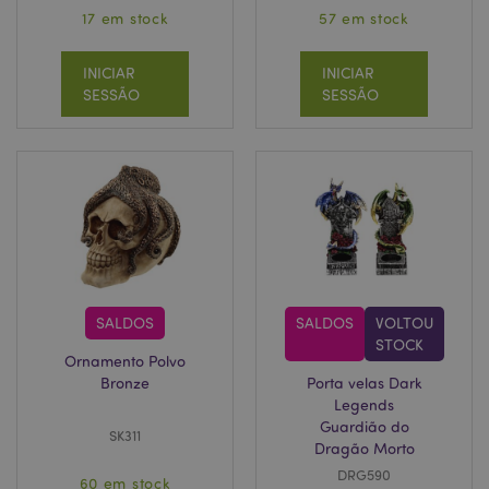
17 em stock
57 em stock
INICIAR
INICIAR
SESSÃO
SESSÃO
SALDOS
SALDOS
VOLTOU
STOCK
Ornamento Polvo
Bronze
Porta velas Dark
Legends
Guardião do
SK311
Dragão Morto
DRG590
60 em stock