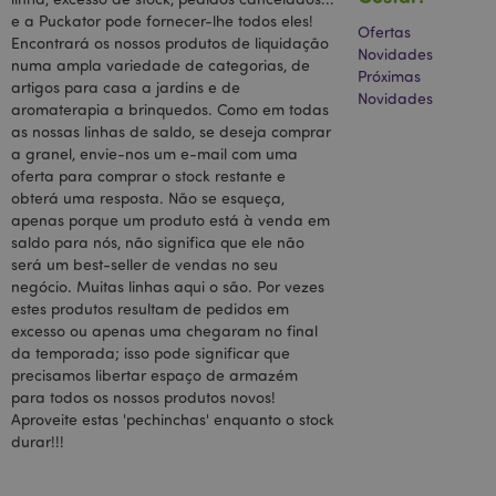
valor único
e a Puckator pode fornecer-lhe todos eles!
para cada
Ofertas
página
Encontrará os nossos produtos de liquidação
Novidades
visitada.
numa ampla variedade de categorias, de
Próximas
artigos para casa a jardins e de
IDE
1 ano
Este cookie é
Google LLC
Novidades
definido pela
.doubleclick.net
aromaterapia a brinquedos. Como em todas
Doubleclick e
as nossas linhas de saldo, se deseja comprar
contém
informações
a granel, envie-nos um e-mail com uma
sobre como o
oferta para comprar o stock restante e
usuário final
usa o site e
obterá uma resposta. Não se esqueça,
qualquer
apenas porque um produto está à venda em
publicidade
saldo para nós, não significa que ele não
que o usuário
final possa ter
será um best-seller de vendas no seu
visto antes de
negócio. Muitas linhas aqui o são. Por vezes
visitar o
referido site.
estes produtos resultam de pedidos em
excesso ou apenas uma chegaram no final
1P_JAR
1 mês
Este cookie
Google LLC
da temporada; isso pode significar que
contém
.google.com
informações
precisamos libertar espaço de armazém
sobre como o
para todos os nossos produtos novos!
usuário final
usa o site e
Aproveite estas 'pechinchas' enquanto o stock
qualquer
durar!!!
publicidade
que o usuário
final possa ter
visto antes de