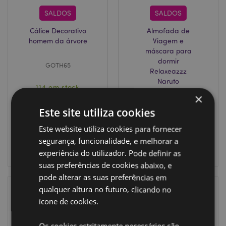
SALDOS
SALDOS
Cálice Decorativo
Almofada de
homem da árvore
Viagem e
máscara para
dormir
GOTH65
Relaxeazzz
Naruto
114 em stock
CUSH406
×
Este site utiliza cookies
INICIAR
777 em stock
SESSÃO
Este website utiliza cookies para fornecer
segurança, funcionalidade, e melhorar a
INICIAR
SESSÃO
experiência do utilizador. Pode definir as
suas preferências de cookies abaixo, e
pode alterar as suas preferências em
qualquer altura no futuro, clicando no
ícone de cookies.
Os cookies estritamente necessários são