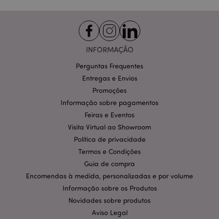
visitar o
referido site.
APISID
2 anos
Esse cookie da
Google LLC
DoubleClick é
.google.com
geralmente
definido por
INFORMAÇÃO
meio do site
por parceiros
Perguntas Frequentes
de publicidade
e usado por
Entregas e Envios
eles para
construir um
Promoções
perfil dos
interesses do
Informação sobre pagamentos
visitante do
Feiras e Eventos
site e mostrar
anúncios
Visita Virtual ao Showroom
relevantes em
outros sites.
Política de privacidade
Este cookie
funciona
Termos e Condições
identificando
exclusivamente
Guia de compra
seu navegador
Encomendas à medida, personalizadas e por volume
e dispositivo.
Informação sobre os Produtos
HSID
2 anos
Este cookie é
Google LLC
definido pela
.google.com
Novidades sobre produtos
DoubleClick
(que é
Aviso Legal
propriedade