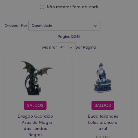
Não mostrar fora de stock
Ordenar Por
Página
1
2
3
4
5
Mostrar
por Página
SALDOS
SALDOS
Dragão Guardião
Buda tailandês
- Asas de Magia
Lotus branco e
das Lendas
azul
Negras
BUD381