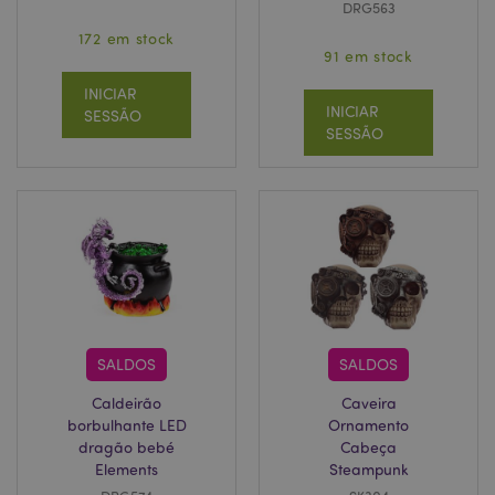
DRG563
172 em stock
91 em stock
INICIAR
INICIAR
SESSÃO
SESSÃO
SALDOS
SALDOS
Caldeirão
Caveira
borbulhante LED
Ornamento
dragão bebé
Cabeça
Elements
Steampunk