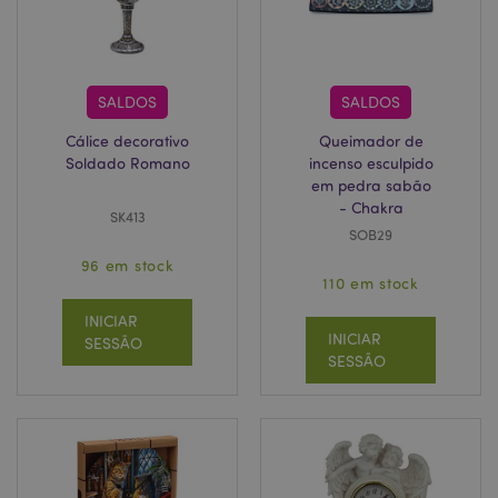
SALDOS
SALDOS
Cálice decorativo
Queimador de
Soldado Romano
incenso esculpido
Política de Privacidade da
em pedra sabão
Google
mage-cache-storage-section-
1 d
Adobe Inc.
- Chakra
SK413
invalidation
www.puckator.pt
SOB29
96 em stock
110 em stock
INICIAR
INICIAR
SESSÃO
PHPSESSID
1 di
PHP.net
SESSÃO
hor
.www.puckator.pt