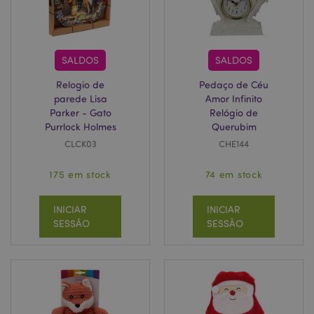
SALDOS
SALDOS
Relogio de
Pedaço de Céu
parede Lisa
Amor Infinito
Parker - Gato
Relógio de
Purrlock Holmes
Querubim
CLCK03
CHE144
section_data_ids
1 d
Adobe Inc.
175 em stock
74 em stock
www.puckator.pt
INICIAR
INICIAR
SESSÃO
SESSÃO
mage-messages
1 di
Adobe Inc.
hor
www.puckator.pt