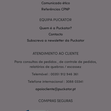
Comunicado ético
do Google)
para construir
Referências CPNP
um perfil dos
interesses do
visitante do
EQUIPA PUCKATOR
site e mostrar
anúncios
relevantes em
Quem é a Puckator?
outros sites.
Contacto
NID
1 ano
Este cookie é
Google LLC
Subscreva a newsletter da Puckator
definido pela
.google.com
DoubleClick
(que é
propriedade
ATENDIMENTO AO CLIENTE
do Google)
para ajudar a
Para consultas de pedidos , de controle de pedidos,
construir um
perfil de seus
relatórios de quebras / escassez
interesses e
mostrar a você
Telemóvel : 00351 912 946 361
anúncios
relevantes em
Telefone internacional : 3088 03341
outros sites.
apoiocliente@puckator.pt
OGPC
1 ano
Este cookie é
Google Inc.
usado pelo
.google.com
Google para
COMPRAS SEGURAS
armazenar
preferências e
informações
do usuário ao