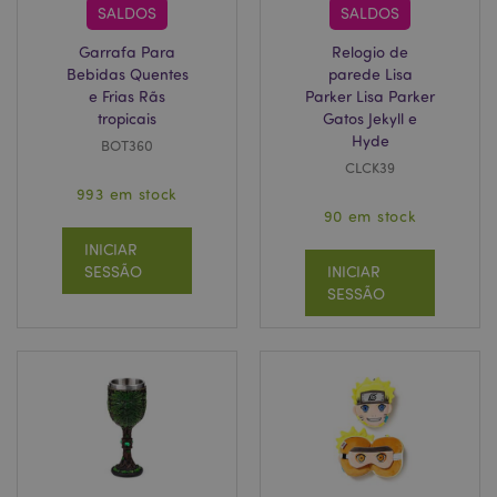
SALDOS
SALDOS
Garrafa Para
Relogio de
Bebidas Quentes
parede Lisa
e Frias Rãs
Parker Lisa Parker
tropicais
Gatos Jekyll e
Hyde
BOT360
CLCK39
993 em stock
90 em stock
INICIAR
SESSÃO
INICIAR
SESSÃO