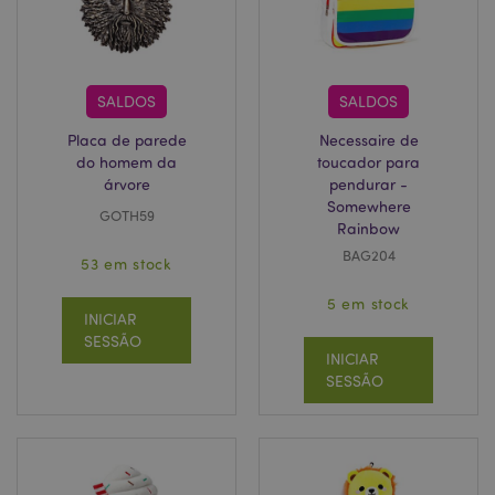
_GRECAPTCHA
6 me
Google LLC
www.google.com
SALDOS
SALDOS
Placa de parede
Necessaire de
do homem da
toucador para
árvore
pendurar -
Somewhere
GOTH59
Rainbow
X-Magento-Vary
1 di
Adobe Inc.
BAG204
hor
www.puckator.pt
53 em stock
5 em stock
INICIAR
SESSÃO
INICIAR
SESSÃO