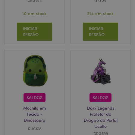
DRG574
SK304
10 em stock
214 em stock
INICIAR
INICIAR
SESSÃO
SESSÃO
SALDOS
SALDOS
Mochila em
Dark Legends
Tecido -
Protetor do
Dinossauro
Dragão do Portal
Oculto
RUCK18
DRG599