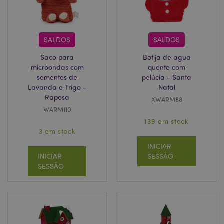
SALDOS
SALDOS
Saco para
Botija de agua
microondas com
quente com
sementes de
pelúcia - Santa
Lavanda e Trigo -
Natal
Raposa
XWARM88
WARM110
139 em stock
recently_compared_product_previous
1 d
Adobe Inc.
www.puckator.pt
3 em stock
INICIAR
INICIAR
SESSÃO
SESSÃO
mage-cache-storage
1 d
Adobe Inc.
www.puckator.pt