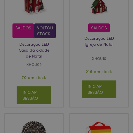
product_data_storage
1 d
Adobe Inc.
www.puckator.pt
SALDOS
VOLTOU
SALDOS
STOCK
Decoração LED
Decoração LED
Igreja de Natal
Casa da cidade
mage-cache-sessid
1 d
Adobe Inc.
de Natal
www.puckator.pt
XHOU10
XHOU09
216 em stock
70 em stock
INICIAR
INICIAR
SESSÃO
SESSÃO
recently_compared_product
1 d
Adobe Inc.
www.puckator.pt