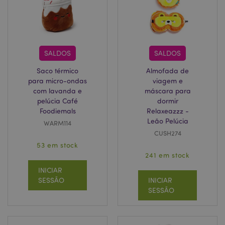
recently_viewed_product
1 d
Adobe Inc.
www.puckator.pt
SALDOS
SALDOS
Saco térmico
Almofada de
para micro-ondas
viagem e
recently_viewed_product_previous
1 d
Adobe Inc.
com lavanda e
máscara para
www.puckator.pt
pelúcia Café
dormir
Foodiemals
Relaxeazzz -
Leão Pelúcia
WARM114
CUSH274
form_key
1 di
Adobe Inc.
hor
.www.puckator.pt
53 em stock
241 em stock
INICIAR
SESSÃO
INICIAR
SESSÃO
TawkConnectionTime
1
tawk.to Inc.
minu
.puckator.pt