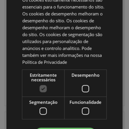
essenciais para o funcionamento do sítio.
Os cookies de desempenho melhoram o
SALDOS
SALDOS
desempenho do sítio. Os cookies de
desempenho melhoram o desempenho
Peso para porta
Saco Térmico com
em pelúcia - Café
Pêlo - Coelhinho
do sítio. Os cookies de segmentação são
Latte Foodiemals
utilizados para personalização de
DST161
WARM46
anúncios e controlo analítico. Pode
também ver mais informações na nossa
67 em stock
Política de Privacidade
DISPONÍVEL
:
INICIAR
17/09/2026
Estritamente
Desempenho
necessários
SESSÃO
INICIAR
SESSÃO
Segmentação
Funcionalidade