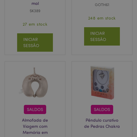
mal
GOTH61
SK389
248 em stock
27 em stock
INICIAR
INICIAR
SESSÃO
SESSÃO
SALDOS
SALDOS
Almofada de
Pêndulo curativo
Viagem com
de Pedras Chakra
Memória em