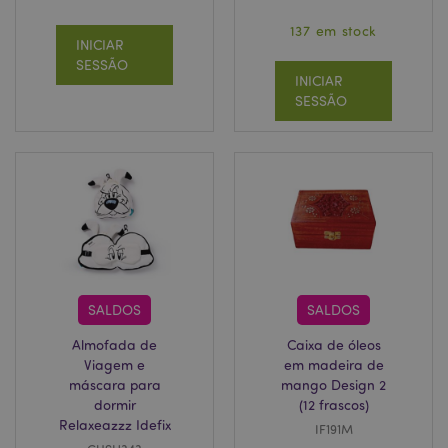
137 em stock
INICIAR
SESSÃO
INICIAR
SESSÃO
SALDOS
SALDOS
Almofada de
Caixa de óleos
Viagem e
em madeira de
máscara para
mango Design 2
dormir
(12 frascos)
Relaxeazzz Idefix
IF191M