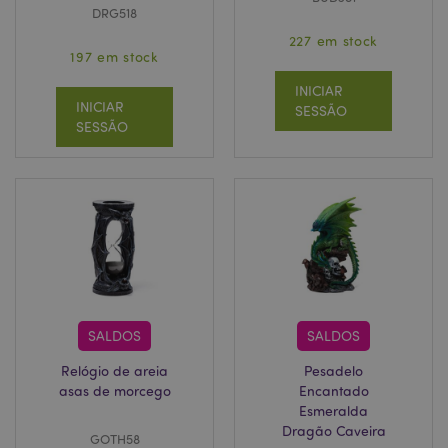
DRG518
227 em stock
197 em stock
INICIAR
INICIAR
SESSÃO
SESSÃO
SALDOS
SALDOS
Relógio de areia
Pesadelo
asas de morcego
Encantado
Esmeralda
Dragão Caveira
GOTH58