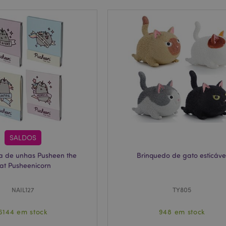
conteúdo no navegador para fa
www.puckator.pt
carregarem mais rápido.
ge
1 dia
Armazena a configuração de d
Adobe Inc.
relacionados a produtos recent
www.puckator.pt
comparados.
1 dia
O valor deste cookie aciona a 
Adobe Inc.
armazenamento de cache local
www.puckator.pt
é removido pelo aplicativo de
limpa o armazenamento local e
cookie como verdadeiro.
_product
1 dia
Armazena IDs de produto de p
Adobe Inc.
comparados recentemente.
www.puckator.pt
6 meses
O reCAPTCHA do Google defin
Google LLC
necessário (_GRECAPTCHA) qu
www.google.com
com a finalidade de fornecer su
SALDOS
1 dia 16
O cookie X-Magento-Vary é us
Adobe Inc.
ma de unhas Pusheen the
Brinquedo de gato esticáve
horas
Magento 2 para destacar que 
www.puckator.pt
página solicitada por um usuári
at Pusheenicorn
Permite ter diferentes versõe
armazenadas em cache, por ex
NAIL127
TY805
oduct
1 dia
Armazena IDs de produtos de 
Adobe Inc.
visualizados recentemente para 
www.puckator.pt
navegação.
6144 em stock
948 em stock
oduct_previous
1 dia
Armazena IDs de produtos de p
Adobe Inc.