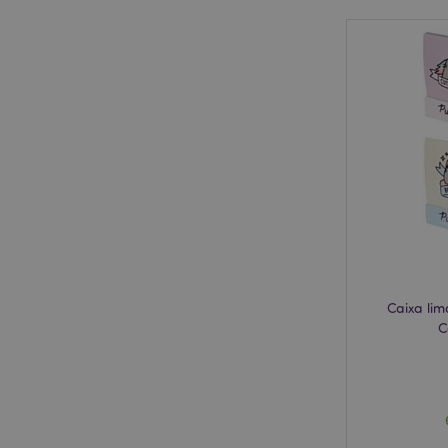
product_data_stora
mage-cache-sessid
recently_compared
_GRECAPTCHA
X-Magento-Vary
Caixa li
C
recently_viewed_pr
recently_viewed_pr