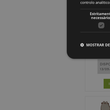
controlo analíti
Estritamen
necessário
Brinqued
MOSTRAR DE
DISPO
13/09
Os cookies estritamen
conta. O sítio web nã
Nome
CookieScriptConse