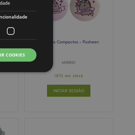
idade
ncionalidade
-
Espelhos Compactos - Pusheen
IR COOKIES
MIRR57
1872 em stock
INICIAR SESSÃO
zador e gestão de
ço Cookie-
ferências de
itante. É