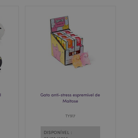
zer as páginas
ados de produtos
emente vistos /
limpeza do
. Quando o cookie
 back-end, o Admin
 define o valor do
rodutos
e um cookie
ando executado
a análise de risco.
ado pelo sistema
l
Gato anti-stress espremível de
a versão de uma
o foi alterada.
Maltose
s da mesma página
emplo, Varnish.
TY917
produtos
facilitar a
DISPONÍVEL :
rodutos vistos