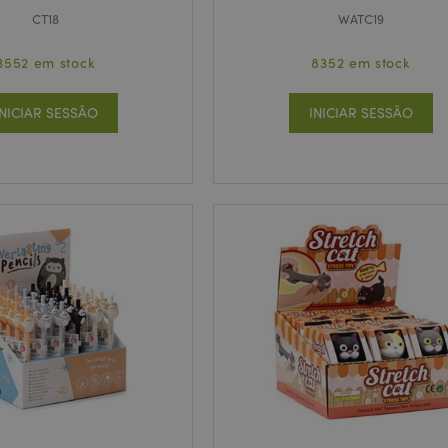
CT18
WATC19
3552 em stock
8352 em stock
INICIAR SESSÃO
INICIAR SESSÃO