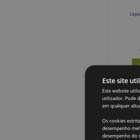
Lápis
Este site uti
Este website util
utilizador. Pode 
em qualquer altur
Os cookies estrit
desempenho melh
desempenho do sí