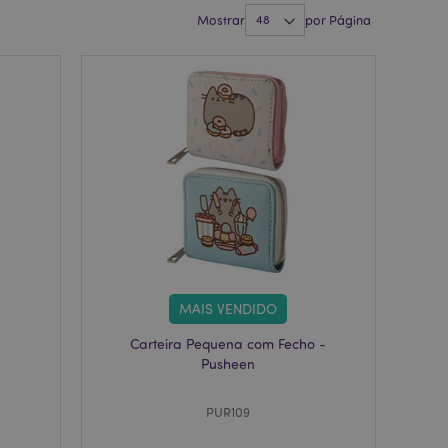
Mostrar
por Página
MAIS VENDIDO
Carteira Pequena com Fecho -
Pusheen
PUR109