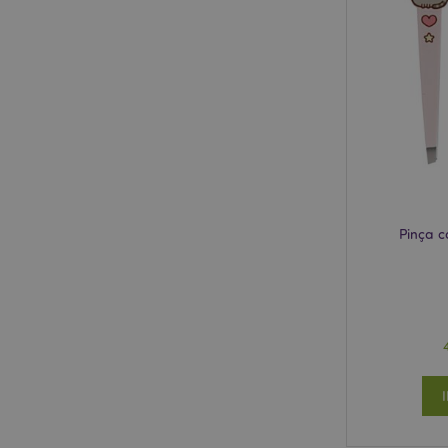
mage-cache-storage
invalidation
PHPSESSID
section_data_ids
Pinça 
mage-messages
recently_compared
mage-cache-storag