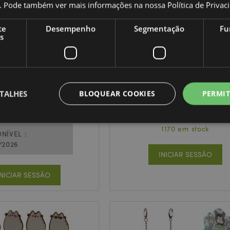
co. Pode também ver mais informações na nossa
Política de Privac
te
Desempenho
Segmentação
Fu
s
MAIS VENDIDO
o espremível de Gatinho
Esponja de Maquilhagem 
gordo
Pusheen
TALHES
BLOQUEAR COOKIES
PERMIT
TY916
SPON21
1170 em stock
NÍVEL :
/2026
Estritamente necessários
Desempenho
Segmentação
Funcionalidade
INICIAR SESSÃO
te necessários permitem funcionalidades centrais do website, tais como login de utili
o pode ser utilizado correctamente sem os cookies estritamente necessários.
INICIAR SESSÃO
Provider
/
Expiração
Descrição
Domínio
nt
1 mês
Este cookie é usado pelo servi
CookieScript
Script.com para lembrar as pre
.puckator.pt
consentimento do cookie do vis