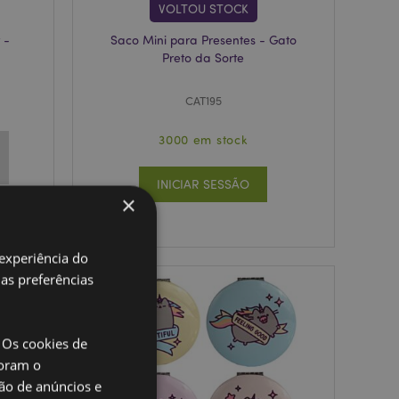
VOLTOU STOCK
 -
Saco Mini para Presentes - Gato
Preto da Sorte
CAT195
3000 em stock
INICIAR SESSÃO
×
 experiência do
uas preferências
 Os cookies de
oram o
ão de anúncios e