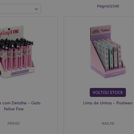
Página
1
2
3
4
5
VOLTOU STOCK
 com Detalhe - Gato
Lima de Unhas - Pusheen
Feline Fine
PEN157
NAIL116