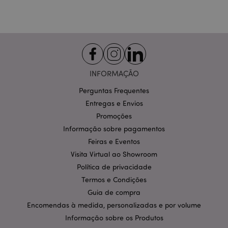
Segmentação
Funcionalidade
Os cookies estritamente necessários permitem
funcionalidades centrais do website, tais como login
de utilizador e gestão de conta. O sítio web não
pode ser utilizado correctamente sem os cookies
estritamente necessários.
INFORMAÇÃO
Provider
/
Nome
Expir
Domínio
Perguntas Frequentes
Entregas e Envios
CookieScriptConsent
1 m
CookieScript
.puckator.pt
Promoções
Informação sobre pagamentos
Feiras e Eventos
Visita Virtual ao Showroom
Política de privacidade
Termos e Condições
Guia de compra
Encomendas à medida, personalizadas e por volume
Política de Privacidade da
Informação sobre os Produtos
Google
mage-cache-storage-section-
1 d
Adobe Inc.
invalidation
www.puckator.pt