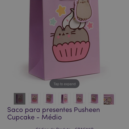
da
da
Galeria
Galeria
de
de
imagens
imagens
Tap to expand
Saco para presentes Pusheen
Cupcake - Médio