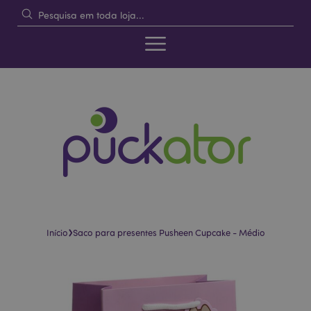
›
Início
Saco para presentes Pusheen Cupcake - Médio
Pular
Saltar
para
para
o
o
final
início