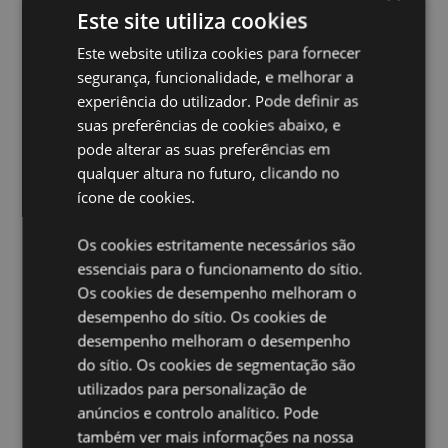
produto, pois, se o fizer, o produto será removido da
Este site utiliza cookies
sua encomenda. Se precisar de mais informações,
contacte a nossa equipa de atendimento ao cliente.
Este website utiliza cookies para fornecer
License Territories:
Ilhas Aland, Albânia, Andorra,
segurança, funcionalidade, e melhorar a
Áustria, Azerbaijão, Açores (Portugal), Ilhas Baleares
experiência do utilizador. Pode definir as
(Espanha), Bielorrússia, Bélgica, Bermudas, Bósnia e
suas preferências de cookies abaixo, e
Herzegovina, Bulgária, Ilhas Canárias (Espanha),
Ceuta e Melilha, Chile, Córsega (França), Croácia,
pode alterar as suas preferências em
Chipre, República Tcheca, Dinamarca, Estônia,
qualquer altura no futuro, clicando no
Finlândia (Continental), França (Continental), Guiana
ícone de cookies.
Francesa, Geórgia, Alemanha, Gibraltar, Grécia,
Guadalupe, Guernsey (Ilhas do Canal), Santa Sé
Os cookies estritamente necessários são
(Cidade do Vaticano), Hungria, Islândia, Irlanda, Ilha
de Man (Reino Unido), Itália (Continental), Jersey (Ilhas
essenciais para o funcionamento do sítio.
do Canal), Kosovo, Letônia, Liechtenstein, Lituânia,
Os cookies de desempenho melhoram o
Luxemburgo, Macedônia do Norte, Madeira
desempenho do sítio. Os cookies de
(Portugal), Malta, Martinica, Mayotte, Moldávia,
desempenho melhoram o desempenho
Montenegro, Países Baixos, Noruega, Polônia,
do sítio. Os cookies de segmentação são
Portugal (Continental), Reunião, Romênia, Rússia, São
Martinho (parte francesa), Sérvia, Sicília (Itália),
utilizados para personalização de
Eslováquia, Eslovênia, Espanha (Continental), Suécia,
anúncios e controlo analítico. Pode
Suíça, Turquia, Ucrânia, Reino Unido (Continental),
também ver mais informações na nossa
Reino Unido (Irlanda do Norte, Terras Altas e Ilhas)