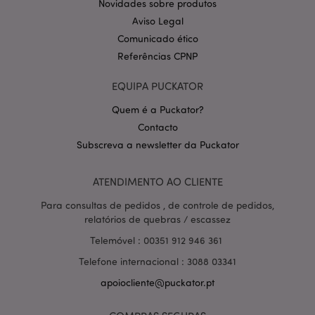
Novidades sobre produtos
Aviso Legal
Comunicado ético
Referências CPNP
PHPSESSID
1 di
PHP.net
EQUIPA PUCKATOR
hor
.www.puckator.pt
Quem é a Puckator?
Contacto
Subscreva a newsletter da Puckator
ATENDIMENTO AO CLIENTE
Para consultas de pedidos , de controle de pedidos,
relatórios de quebras / escassez
Telemóvel : 00351 912 946 361
Telefone internacional : 3088 03341
apoiocliente@puckator.pt