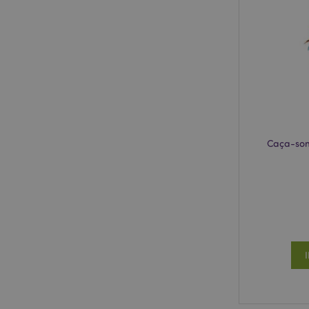
product_data_stora
mage-cache-sessid
recently_compared
Caça-so
_GRECAPTCHA
X-Magento-Vary
recently_viewed_pr
recently_viewed_pr