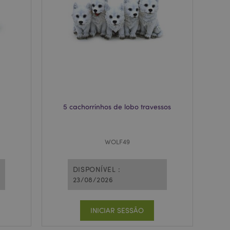
zer as páginas
ados de produtos
emente vistos /
limpeza do
. Quando o cookie
 back-end, o Admin
 define o valor do
rodutos
5 cachorrinhos de lobo travessos
e um cookie
ando executado
a análise de risco.
WOLF49
ado pelo sistema
a versão de uma
o foi alterada.
DISPONÍVEL :
s da mesma página
23/08/2026
emplo, Varnish.
produtos
facilitar a
INICIAR SESSÃO
rodutos vistos