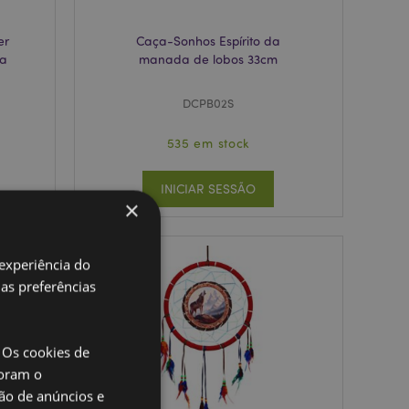
er
Caça-Sonhos Espírito da
da
manada de lobos 33cm
DCPB02S
535 em stock
INICIAR SESSÃO
×
 experiência do
uas preferências
 Os cookies de
oram o
ão de anúncios e