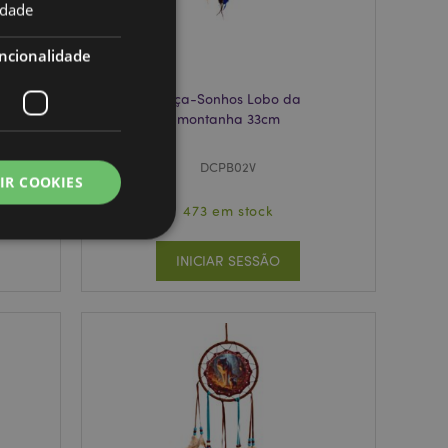
idade
ncionalidade
a
Caça-Sonhos Lobo da
montanha 33cm
DCPB02V
IR COOKIES
473 em stock
INICIAR SESSÃO
zador e gestão de
ço Cookie-
ferências de
itante. É