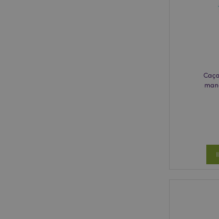
mage-cache-storage
invalidation
PHPSESSID
Caça
man
section_data_ids
mage-messages
recently_compared
mage-cache-storag