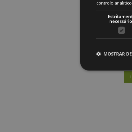
controlo analíti
Estritamen
necessário
Caça-S
MOSTRAR DE
Os cookies estritamen
conta. O sítio web nã
Nome
CookieScriptConse