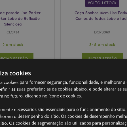
VOLTOU STOCK
 de parede Lisa Parker
Caça Sonhos 16cm Lisa Park
rker Lobo de Reflexão
Contos de fadas Lobo e fa
Silenciosa
CLCK34
DCPB06X
2 em stock
348 em stock
INICIAR SESSÃO
INICIAR SESSÃO
liza cookies
iza cookies para fornecer segurança, funcionalidade, e melhorar a
definir as suas preferências de cookies abaixo, e pode alterar as s
a no futuro, clicando no ícone de cookies.
amente necessários são essenciais para o funcionamento do sítio.
oram o desempenho do sítio. Os cookies de desempenho melh
tio. Os cookies de segmentação são utilizados para personalizaç