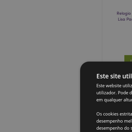
Relogio
Lisa Pa
Este site uti
Este website util
utilizador. Pode 
em qualquer altur
Os cookies estrit
desempenho melh
desempenho do sí