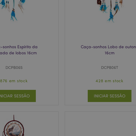
necessário que o banner do co
Script.com funcione corretame
-section-
1 dia
Este cookie é usado para facili
Adobe Inc.
conteúdo no navegador para fa
www.puckator.pt
carregarem mais rápido.
Política de Privacidade da Google
1 dia 16
Cookie gerado por aplicativos
PHP.net
horas
linguagem PHP. Este é um iden
.www.puckator.pt
propósito geral usado para man
sessão do usuário. Normalme
-sonhos Espírito da
Caça-sonhos Lobo de outo
gerado aleatoriamente, como e
específico para o site, mas u
ada de lobos 16cm
16cm
manter o status de logado de 
páginas.
DCPB06S
DCPB06T
1 dia
Armazena informações específi
Adobe Inc.
relacionadas a ações iniciadas
www.puckator.pt
como exibir lista de desejos, 
876 em stock
428 em stock
checkout, etc.
1 dia 16
Rastreia mensagens de erro e o
Adobe Inc.
horas
que são mostradas ao usuári
INICIAR SESSÃO
INICIAR SESSÃO
www.puckator.pt
de consentimento do cookie e
de erro. A mensagem é excluíd
ser exibida ao comprador.
_product_previous
1 dia
Armazena IDs de produtos de 
Adobe Inc.
comparados anteriormente para 
www.puckator.pt
navegação.
e
1 dia
Este cookie é usado para facili
Adobe Inc.