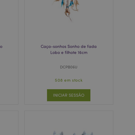
okie Cookie-
nte.
tar o cache de
zer as páginas
 baseados na
tificador de
ter variáveis de
nte é um número
no
Caça-sonhos Sonho de fada
le é usado pode ser
m bom exemplo é
Lobo e filhote 16cm
um usuário entre as
DCPB06U
cas do cliente
 pelo comprador,
informações de
508 em stock
utras notificações
o, como a mensagem
INICIAR SESSÃO
 várias mensagens
a do cookie após
produtos
facilitar a
tar o cache de