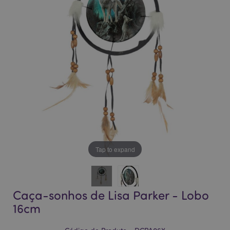
da
da
Galeria
Galeria
de
de
imagens
imagens
Tap to expand
Caça-sonhos de Lisa Parker - Lobo
16cm