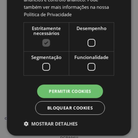
também ver mais informações na nossa
Mais de esta Coleção
Política de Privacidade
Estritamente
Desempenho
necessários
Segmentação
Funcionalidade
PERMITIR COOKIES
BLOQUEAR COOKIES
caça-sonhos Lobos Guerreiros de Inverno de Lisa Parker 16
MOSTRAR DETALHES
DCPA06U