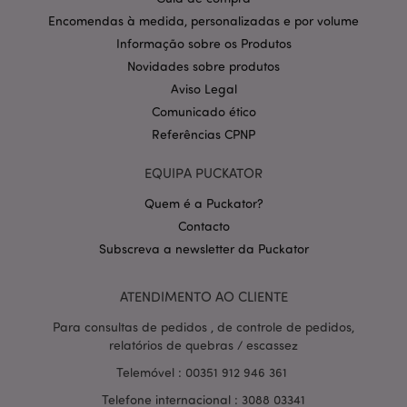
Google
mage-cache-storage-section-
1 d
Adobe Inc.
Encomendas à medida, personalizadas e por volume
invalidation
www.puckator.pt
Informação sobre os Produtos
Novidades sobre produtos
Aviso Legal
Comunicado ético
PHPSESSID
1 di
PHP.net
Referências CPNP
hor
.www.puckator.pt
EQUIPA PUCKATOR
Quem é a Puckator?
Contacto
Subscreva a newsletter da Puckator
ATENDIMENTO AO CLIENTE
Para consultas de pedidos , de controle de pedidos,
relatórios de quebras / escassez
Telemóvel : 00351 912 946 361
Telefone internacional : 3088 03341