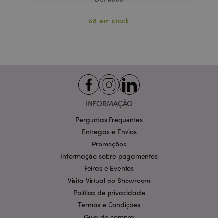
Estritamente necessários
Desempenho
88 em stock
Segmentação
Funcionalidade
Os cookies estritamente necessários permitem
funcionalidades centrais do website, tais como login
de utilizador e gestão de conta. O sítio web não
pode ser utilizado correctamente sem os cookies
estritamente necessários.
Provider
/
Nome
Expir
Domínio
INFORMAÇÃO
CookieScriptConsent
1 m
CookieScript
Perguntas Frequentes
.puckator.pt
Entregas e Envios
Promoções
Informação sobre pagamentos
Feiras e Eventos
Visita Virtual ao Showroom
Política de privacidade
Termos e Condições
Política de Privacidade da
Guia de compra