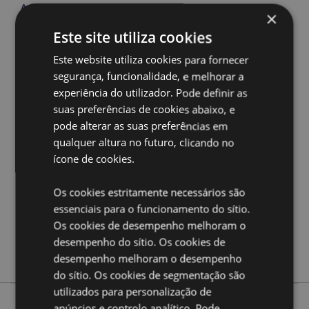
Ampliar informação:
×
Quer saber mais acerca de comprar na Puckator?
leia
Este site utiliza cookies
a nossa
Guia de informação para o cliente.
Este website utiliza cookies para fornecer
segurança, funcionalidade, e melhorar a
Caracteristicas do Produto
experiência do utilizador. Pode definir as
Mais
Total Altura Approx 36cm Profundidade 1cm
suas preferências de cookies abaixo, e
Informação
Aro Diâmetro 16cm
pode alterar as suas preferências em
5055071724473
qualquer altura no futuro, clicando no
144
ícone de cookies.
0.038000
Os cookies estritamente necessários são
Não
essenciais para o funcionamento do sítio.
Não
Os cookies de desempenho melhoram o
Não
desempenho do sítio. Os cookies de
Lisa Parker
desempenho melhoram o desempenho
do sítio. Os cookies de segmentação são
utilizados para personalização de
anúncios e controlo analítico. Pode