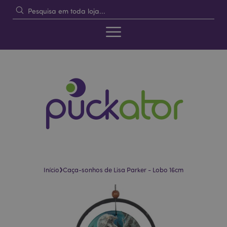
›
Início
Caça-sonhos de Lisa Parker - Lobo 16cm
Pular
Saltar
para
para
o
o
final
início