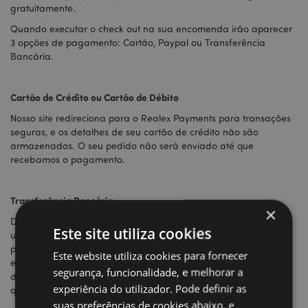
gratuitamente.
Quando executar o check out na sua encomenda irão aparecer
3 opções de pagamento: Cartão, Paypal ou Transferência
Bancária.
Cartão de Crédito ou Cartão de Débito
Nosso site redireciona para o Realex Payments para transações
seguras, e os detalhes de seu cartão de crédito não são
armazenados. O seu pedido não será enviado até que
recebamos o pagamento.
Transferência Bancária
×
Depois de ter efectuado a sua encomenda iremos enviar-lhe
Este site utiliza cookies
uma factura proforma com o total confirmado. O pagamento
por Transferência Bancária terá de ser efectuado antes do
Este website utiliza cookies para fornecer
embalamento e envio da encomenda, só depois da verificação
segurança, funcionalidade, e melhorar a
do pagamento é que procedemos ao seu envio. Por favor note
experiência do utilizador. Pode definir as
que este pode demorar até 5 dias úteis.
suas preferências de cookies abaixo, e