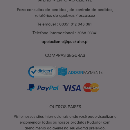
Provider
/
Para consultas de pedidos , de controle de pedidos,
Nome
Expir
Domínio
relatórios de quebras / escassez
CookieScriptConsent
1 m
CookieScript
Telemóvel : 00351 912 946 361
.puckator.pt
Telefone internacional : 3088 03341
apoiocliente@puckator.pt
COMPRAS SEGURAS
Política de Privacidade da
Google
mage-cache-storage-section-
1 d
Adobe Inc.
invalidation
www.puckator.pt
OUTROS PAISES
Visite nossos sites internacionais onde você pode visualizar e
encomendar todos os nossos produtos Puckator com
PHPSESSID
1 di
PHP.net
hor
atendimento ao cliente no seu idioma preferido.
.www.puckator.pt