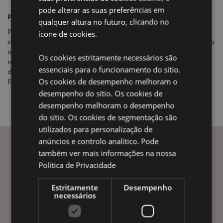
pode alterar as suas preferências em
Paypal
qualquer altura no futuro, clicando no
Paypal é uma forma de enviar e receber dinheiro online. Fazer
ícone de cookies.
compras seguras sem revelar o seu número de cartão de crédito
ou informações financeiras. Seu pedido será enviado após o
Os cookies estritamente necessários são
recebimento do pagamento. O nosso site está ligado
essenciais para o funcionamento do sítio.
directamente ao Paypal. Para pagar,
selecione Paypal na
Os cookies de desempenho melhoram o
finalização da compra
.
desempenho do sítio. Os cookies de
desempenho melhoram o desempenho
do sítio. Os cookies de segmentação são
utilizados para personalização de
anúncios e controlo analítico. Pode
também ver mais informações na nossa
Política de Privacidade
INFORMAÇÃO
Perguntas Frequentes
Estritamente
Desempenho
necessários
Entregas e Envios
Promoções
Informação sobre pagamentos