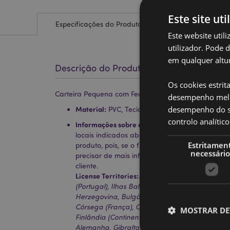
Este site uti
Especificações do Produto
Este website util
utilizador. Pode 
em qualquer altur
Descrição do Produto
Os cookies estrit
Carteira Pequena com Fecho - Pusheen
desempenho melh
desempenho do sí
Material:
PVC, Tecido Poliéster Oxford, Papel,
controlo analíti
Informações sobre a Licença:
Este produto está
locais indicados abaixo. Se estiver fora destas
Estritamen
produto, pois, se o fizer, o produto será rem
necessário
precisar de mais informações, contacte a nos
cliente.
License Territories:
Ilhas Aland, Albânia, Andorr
(Portugal), Ilhas Baleares (Espanha), Bielorrús
Herzegovina, Bulgária, Ilhas Canárias (Espanha)
Córsega (França), Croácia, Chipre, República T
MOSTRAR DE
Finlândia (Continental), França (Continental), 
Alemanha, Gibraltar, Grécia, Guadalupe, Guern