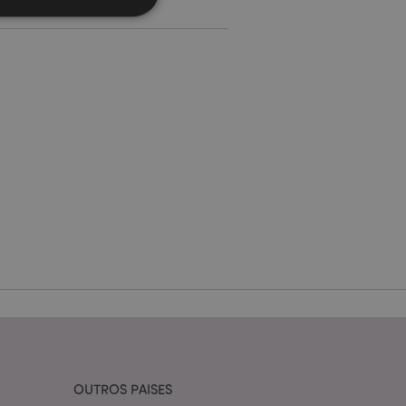
Pusheen
zador e gestão de
ço Cookie-
ferências de
itante. É
okie Cookie-
nte.
tar o cache de
zer as páginas
 baseados na
tificador de
ter variáveis de
nte é um número
le é usado pode ser
m bom exemplo é
um usuário entre as
OUTROS PAISES