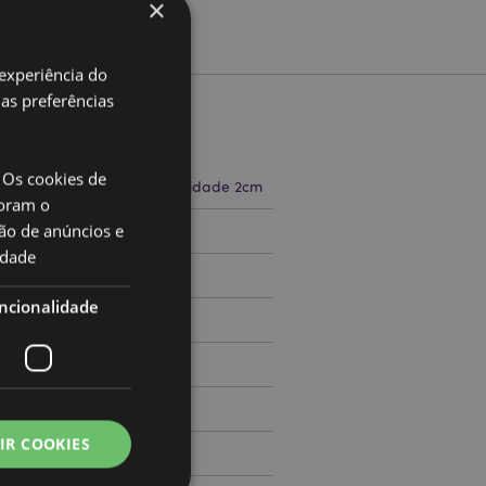
×
 experiência do
uas preferências
to
 Os cookies de
a 9cm Largura 11cm Profundidade 2cm
oram o
ão de anúncios e
71769979
idade
ncionalidade
000
IR COOKIES