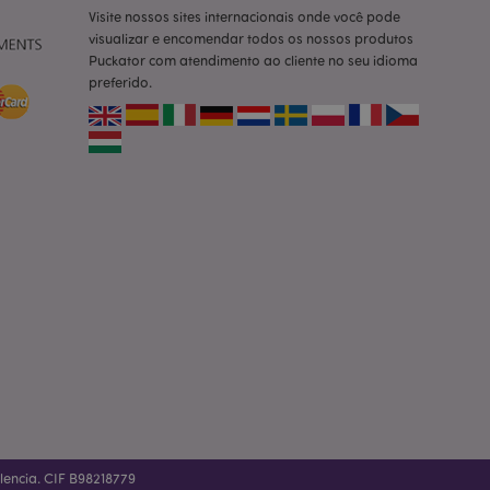
cas do cliente
Visite nossos sites internacionais onde você pode
 pelo comprador,
visualizar e encomendar todos os nossos produtos
informações de
Puckator com atendimento ao cliente no seu idioma
preferido.
utras notificações
o, como a mensagem
 várias mensagens
a do cookie após
produtos
facilitar a
tar o cache de
zer as páginas
ados de produtos
emente vistos /
limpeza do
. Quando o cookie
 back-end, o Admin
 define o valor do
rodutos
alencia. CIF B98218779