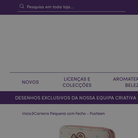
LICENÇAS E
AROMATER
NOVOS
COLECÇÕES
BELE
DESENHOS EXCLUSIVOS DA NOSSA EQUIPA CRIATIVA
›
Início
Carteira Pequena com Fecho - Pusheen
Pular
Saltar
para
para
o
o