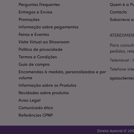
section_data_ids
Perguntas Frequentes
Quem é a Pu
Entregas e Envios
Contacto
Promoções
Subscreva a
mage-messages
Informação sobre pagamentos
Feiras e Eventos
ATENDIMEN
Visita Virtual ao Showroom
Para consult
recently_compared
Política de privacidade
pedidos, rel
Termos e Condições
Telemóvel : 
Guia de compra
mage-cache-storag
Telefone int
Encomendas à medida, personalizadas e por
volume
apoiocliente
product_data_stora
Informação sobre os Produtos
Novidades sobre produtos
Aviso Legal
mage-cache-sessid
Comunicado ético
Referências CPNP
recently_compared
Direito Autoral © 200