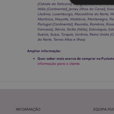
(Cidade do Vaticano), Hungria, Islândia, Irland
Itália (Continental), Jersey (Ilhas do Canal), Kos
Lituânia, Luxemburgo, Macedônia do Norte, Ma
Martinica, Mayotte, Moldávia, Montenegro, Paí
Portugal (Continental), Reunião, Romênia, Rúss
Os cookies estritamen
conta. O sítio web nã
francesa), Sérvia, Sicília (Itália), Eslováquia, E
Suécia, Suíça, Turquia, Ucrânia, Reino Unido (C
Nome
do Norte, Terras Altas e Ilhas)
CookieScriptConse
Ampliar informação:
Quer saber mais acerca de comprar na Puckat
informação para o cliente.
mage-cache-storage
invalidation
PHPSESSID
INFORMAÇÃO
EQUIPA PU