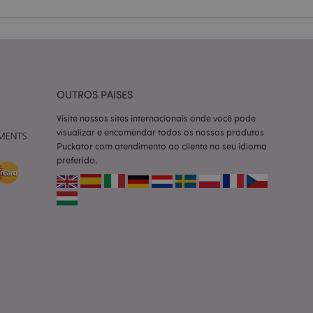
ço Cookie-
ferências de
itante. É
okie Cookie-
nte.
tar o cache de
OUTROS PAISES
zer as páginas
Visite nossos sites internacionais onde você pode
 baseados na
visualizar e encomendar todos os nossos produtos
tificador de
Puckator com atendimento ao cliente no seu idioma
ter variáveis de
nte é um número
preferido.
le é usado pode ser
m bom exemplo é
um usuário entre as
cas do cliente
 pelo comprador,
informações de
utras notificações
o, como a mensagem
 várias mensagens
a do cookie após