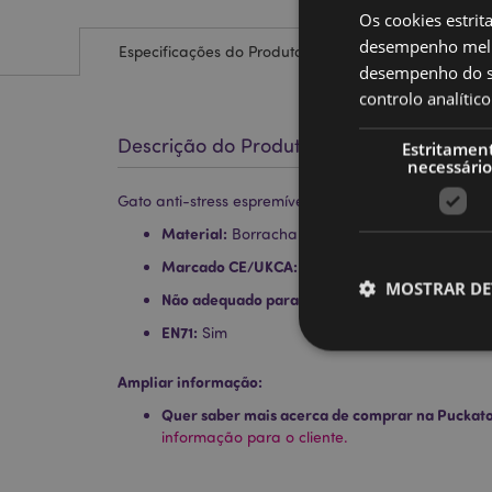
Os cookies estrit
desempenho melh
Especificações do Produto
desempenho do sí
controlo analíti
Descrição do Produto
Estritamen
necessário
Gato anti-stress espremível de Maltose
Material:
Borracha (TPR) Açucar de Malte (Mal
Marcado CE/UKCA:
Sim
MOSTRAR DE
Não adequado para :
0 - 3 Anos
EN71:
Sim
Ampliar informação:
Quer saber mais acerca de comprar na Puckat
Os cookies estritamen
informação para o cliente.
conta. O sítio web nã