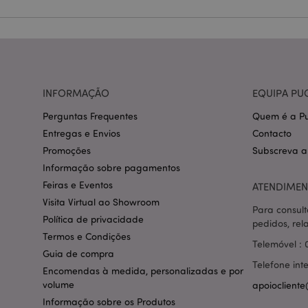
Nome
CookieScriptConse
mage-cache-storage
INFORMAÇÃO
EQUIPA PU
invalidation
Perguntas Frequentes
Quem é a Pu
PHPSESSID
Entregas e Envios
Contacto
Promoções
Subscreva a
Informação sobre pagamentos
Feiras e Eventos
ATENDIMEN
Visita Virtual ao Showroom
Para consult
section_data_ids
Política de privacidade
pedidos, rel
Termos e Condições
Telemóvel : 
Guia de compra
mage-messages
Telefone int
Encomendas à medida, personalizadas e por
volume
apoiocliente
Informação sobre os Produtos