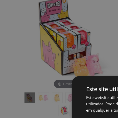
final
início
da
da
Galeria
Galeria
de
de
imagens
imagens
Hover to zoom
Este site uti
Este website util
utilizador. Pode 
em qualquer altur