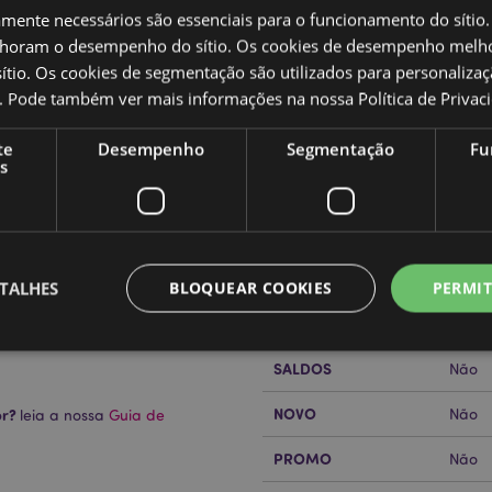
amente necessários são essenciais para o funcionamento do sítio.
oram o desempenho do sítio. Os cookies de desempenho melh
tio. Os cookies de segmentação são utilizados para personalizaç
co. Pode também ver mais informações na nossa
Política de Privac
Caracteristicas do Produ
te
Desempenho
Segmentação
Fu
s
Mais
Dimensões
Altur
Informação
Código de barras
tose)
50550
Quantidade do cartão
48
TALHES
BLOQUEAR COOKIES
PERMIT
Peso (kg)
0.125
SALDOS
Não
Estritamente necessários
Desempenho
Segmentação
Funcionalidade
NOVO
or?
Não
leia a nossa
Guia de
te necessários permitem funcionalidades centrais do website, tais como login de utili
o pode ser utilizado correctamente sem os cookies estritamente necessários.
PROMO
Não
Provider
/