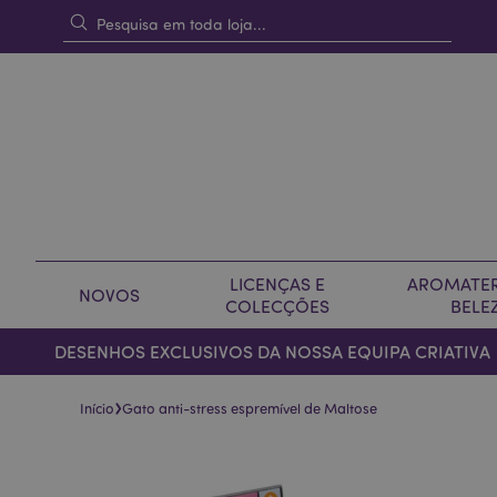
LICENÇAS E
AROMATER
NOVOS
COLECÇÕES
BELE
DESENHOS EXCLUSIVOS DA NOSSA EQUIPA CRIATIVA
›
Início
Gato anti-stress espremível de Maltose
Pular
Saltar
para
para
o
o