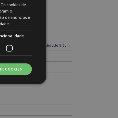
 Os cookies de
oram o
ão de anúncios e
idade
to
ncionalidade
a 7cm Largura 4.5cm Profundidade 5.5cm
71790157
IR COOKIES
000
zador e gestão de