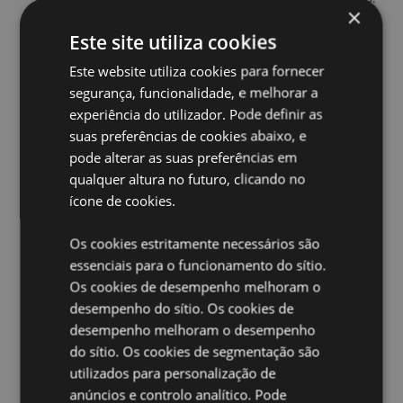
×
Se estiver fora destas áreas, não tente comprar este
produto, pois, se o fizer, o produto será removido da
Este site utiliza cookies
sua encomenda. Se precisar de mais informações,
Este website utiliza cookies para fornecer
contacte a nossa equipa de atendimento ao cliente.
License Territories:
Ilhas Aland, Albânia, Andorra,
segurança, funcionalidade, e melhorar a
Áustria, Azerbaijão, Açores (Portugal), Ilhas Baleares
experiência do utilizador. Pode definir as
(Espanha), Bielorrússia, Bélgica, Bermudas, Bósnia e
suas preferências de cookies abaixo, e
Herzegovina, Bulgária, Ilhas Canárias (Espanha),
pode alterar as suas preferências em
Ceuta e Melilha, Chile, Córsega (França), Croácia,
qualquer altura no futuro, clicando no
Chipre, República Tcheca, Dinamarca, Estônia,
Finlândia (Continental), França (Continental), Guiana
ícone de cookies.
Francesa, Geórgia, Alemanha, Gibraltar, Grécia,
Guadalupe, Guernsey (Ilhas do Canal), Santa Sé
Os cookies estritamente necessários são
(Cidade do Vaticano), Hungria, Islândia, Irlanda, Ilha
essenciais para o funcionamento do sítio.
de Man (Reino Unido), Itália (Continental), Jersey (Ilhas
Os cookies de desempenho melhoram o
do Canal), Kosovo, Letônia, Liechtenstein, Lituânia,
Luxemburgo, Macedônia do Norte, Madeira
desempenho do sítio. Os cookies de
(Portugal), Malta, Martinica, Mayotte, Moldávia,
desempenho melhoram o desempenho
Montenegro, Países Baixos, Noruega, Polônia,
do sítio. Os cookies de segmentação são
Portugal (Continental), Reunião, Romênia, Rússia, São
utilizados para personalização de
Martinho (parte francesa), Sérvia, Sicília (Itália),
anúncios e controlo analítico. Pode
Eslováquia, Eslovênia, Espanha (Continental), Suécia,