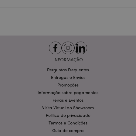
Estritamente necessários
Desempenho
Segmentação
Funcionalidade
Os cookies estritamente necessários permitem
funcionalidades centrais do website, tais como login
de utilizador e gestão de conta. O sítio web não
pode ser utilizado correctamente sem os cookies
estritamente necessários.
Provider
/
Nome
Expir
INFORMAÇÃO
Domínio
Perguntas Frequentes
CookieScriptConsent
1 m
CookieScript
.puckator.pt
Entregas e Envios
Promoções
Informação sobre pagamentos
Feiras e Eventos
Visita Virtual ao Showroom
Política de privacidade
Termos e Condições
Guia de compra
Política de Privacidade da