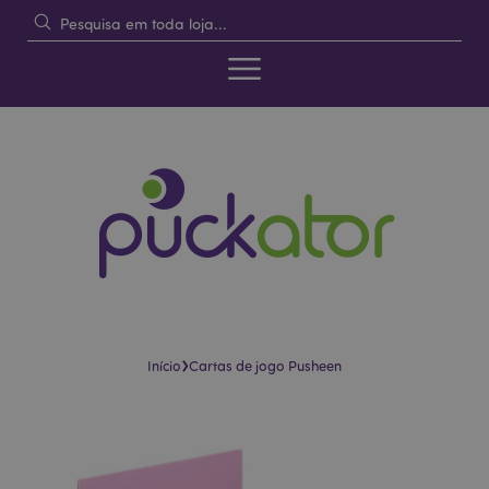
›
Início
Cartas de jogo Pusheen
Pular
Saltar
para
para
o
o
final
início