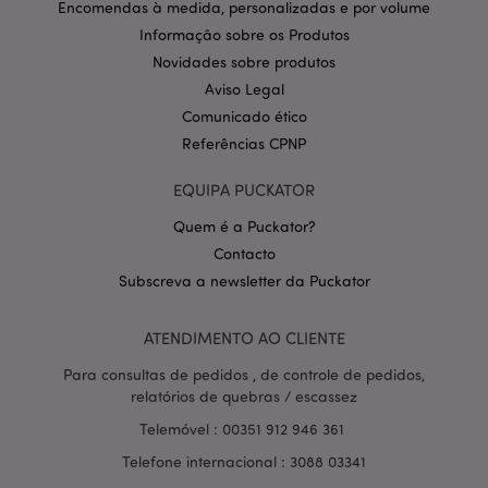
Encomendas à medida, personalizadas e por volume
Google
mage-cache-storage-section-
1 d
Adobe Inc.
invalidation
www.puckator.pt
Informação sobre os Produtos
Novidades sobre produtos
Aviso Legal
Comunicado ético
Referências CPNP
PHPSESSID
1 di
PHP.net
hor
.www.puckator.pt
EQUIPA PUCKATOR
Quem é a Puckator?
Contacto
Subscreva a newsletter da Puckator
ATENDIMENTO AO CLIENTE
Para consultas de pedidos , de controle de pedidos,
relatórios de quebras / escassez
Telemóvel : 00351 912 946 361
Telefone internacional : 3088 03341