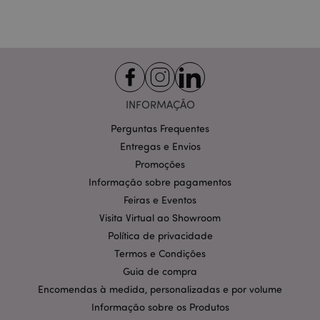
Estritamente necessários
Desempenho
Segmentação
Funcionalidade
Os cookies estritamente necessários permitem
funcionalidades centrais do website, tais como login
de utilizador e gestão de conta. O sítio web não
pode ser utilizado correctamente sem os cookies
estritamente necessários.
INFORMAÇÃO
Provider
/
Nome
Expir
Domínio
Perguntas Frequentes
Entregas e Envios
CookieScriptConsent
1 m
CookieScript
.puckator.pt
Promoções
Informação sobre pagamentos
Feiras e Eventos
Visita Virtual ao Showroom
Política de privacidade
Termos e Condições
Guia de compra
Encomendas à medida, personalizadas e por volume
Política de Privacidade da
Informação sobre os Produtos
Google
mage-cache-storage-section-
1 d
Adobe Inc.
invalidation
www.puckator.pt