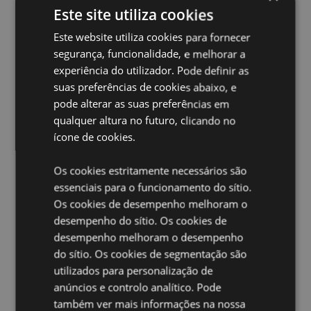
produto, pois, se o fizer, o produto será removido da
Este site utiliza cookies
sua encomenda. Se precisar de mais informações,
contacte a nossa equipa de atendimento ao cliente.
Este website utiliza cookies para fornecer
License Territories:
Ilhas Aland, Albânia, Andorra,
segurança, funcionalidade, e melhorar a
Áustria, Azerbaijão, Açores (Portugal), Ilhas Baleares
experiência do utilizador. Pode definir as
(Espanha), Bielorrússia, Bélgica, Bermudas, Bósnia e
suas preferências de cookies abaixo, e
Herzegovina, Bulgária, Ilhas Canárias (Espanha),
Ceuta e Melilha, Chile, Córsega (França), Croácia,
pode alterar as suas preferências em
Chipre, República Tcheca, Dinamarca, Estônia,
qualquer altura no futuro, clicando no
Finlândia (Continental), França (Continental), Guiana
ícone de cookies.
Francesa, Geórgia, Alemanha, Gibraltar, Grécia,
Guadalupe, Guernsey (Ilhas do Canal), Santa Sé
Os cookies estritamente necessários são
(Cidade do Vaticano), Hungria, Islândia, Irlanda, Ilha
de Man (Reino Unido), Itália (Continental), Jersey (Ilhas
essenciais para o funcionamento do sítio.
do Canal), Kosovo, Letônia, Liechtenstein, Lituânia,
Os cookies de desempenho melhoram o
Luxemburgo, Macedônia do Norte, Madeira
desempenho do sítio. Os cookies de
(Portugal), Malta, Martinica, Mayotte, Moldávia,
desempenho melhoram o desempenho
Montenegro, Países Baixos, Noruega, Polônia,
do sítio. Os cookies de segmentação são
Portugal (Continental), Reunião, Romênia, Rússia, São
Martinho (parte francesa), Sérvia, Sicília (Itália),
utilizados para personalização de
Eslováquia, Eslovênia, Espanha (Continental), Suécia,
anúncios e controlo analítico. Pode
Suíça, Turquia, Ucrânia, Reino Unido (Continental),
também ver mais informações na nossa
Reino Unido (Irlanda do Norte, Terras Altas e Ilhas)