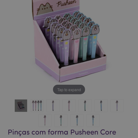
da
da
Galeria
Galeria
de
de
imagens
imagens
Tap to expand
Pinças com forma Pusheen Core