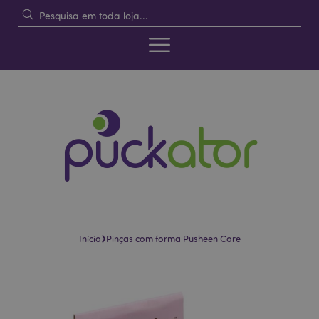
›
Início
Pinças com forma Pusheen Core
Pular
Saltar
para
para
o
o
final
início