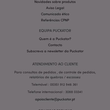
Novidades sobre produtos
Aviso Legal
Comunicado ético
Referências CPNP
PHPSESSID
1 di
PHP.net
hor
EQUIPA PUCKATOR
.www.puckator.pt
Quem é a Puckator?
Contacto
Subscreva a newsletter da Puckator
ATENDIMENTO AO CLIENTE
Para consultas de pedidos , de controle de pedidos,
relatórios de quebras / escassez
Telemóvel : 00351 912 946 361
Telefone internacional : 3088 03341
apoiocliente@puckator.pt