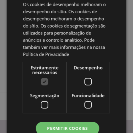
Os cookies de desempenho melhoram o
desempenho do sítio. Os cookies de
Caracteristicas do Produto
desempenho melhoram o desempenho
Mais
do sítio. Os cookies de segmentação são
Altura 180cm Largura 85cm Profundidade
Informação
0.1cm
utilizados para personalização de
5055071508806
anúncios e controlo analítico. Pode
também ver mais informações na nossa
36
Política de Privacidade
0.354000
Sim
Estritamente
Desempenho
Não
necessários
Não
Segmentação
Funcionalidade
PERMITIR COOKIES