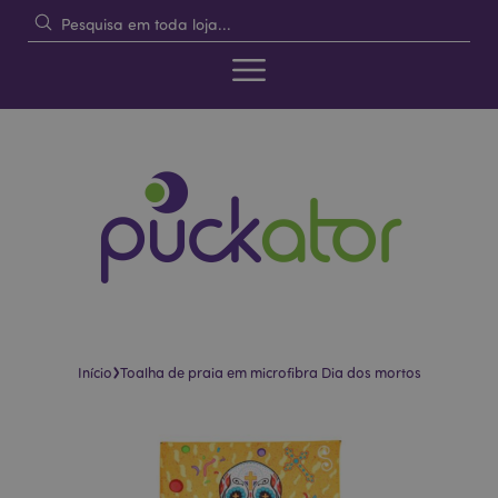
›
Início
Toalha de praia em microfibra Dia dos mortos
Pular
Saltar
para
para
o
o
final
início