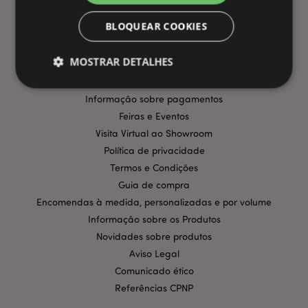
INFORMAÇÃO
BLOQUEAR COOKIES
Perguntas Frequentes
MOSTRAR DETALHES
Entregas e Envios
Promoções
Informação sobre pagamentos
Feiras e Eventos
Estritamente necessários
Desempenho
Visita Virtual ao Showroom
Segmentação
Funcionalidade
Política de privacidade
Os cookies estritamente necessários permitem
Termos e Condições
funcionalidades centrais do website, tais como login
de utilizador e gestão de conta. O sítio web não
Guia de compra
pode ser utilizado correctamente sem os cookies
Encomendas à medida, personalizadas e por volume
estritamente necessários.
Informação sobre os Produtos
Provider
/
Nome
Expir
Novidades sobre produtos
Domínio
Aviso Legal
CookieScriptConsent
1 m
CookieScript
.puckator.pt
Comunicado ético
Referências CPNP