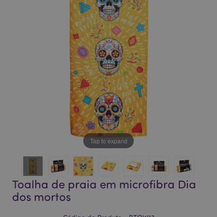
da
da
Galeria
Galeria
de
de
imagens
imagens
Tap to expand
Toalha de praia em microfibra Dia
dos mortos