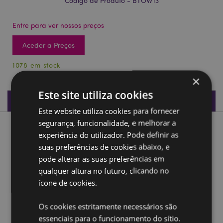
Código de Produto - BTOW13
Entre para ver nossos preços
Aceder a Preços
1078 em stock
×
Este site utiliza cookies
Especificações do Produto
Este website utiliza cookies para fornecer
segurança, funcionalidade, e melhorar a
Descrição do Produto
experiência do utilizador. Pode definir as
suas preferências de cookies abaixo, e
Toalha de praia em microfibra Dia dos mortos
pode alterar as suas preferências em
qualquer altura no futuro, clicando no
Material:
88% poliéster, 12% poliamida
ícone de cookies.
Ampliar informação:
Os cookies estritamente necessários são
Quer saber mais acerca de comprar na Puckator?
leia
essenciais para o funcionamento do sítio.
a nossa
Guia de informação para o cliente.