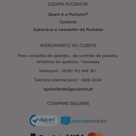
EQUIPA PUCKATOR
Quem é a Puckator?
Contacto
Subscreva a newsletter da Puckator
Política de Privacidade da
ATENDIMENTO AO CLIENTE
Google
mage-cache-storage-section-
1 d
Adobe Inc.
invalidation
www.puckator.pt
Para consultas de pedidos , de controle de pedidos,
relatórios de quebras / escassez
Telemóvel : 00351 912 946 361
Telefone internacional : 3088 03341
PHPSESSID
1 di
PHP.net
hor
apoiocliente@puckator.pt
.www.puckator.pt
COMPRAS SEGURAS