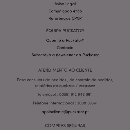
Aviso Legal
Comunicado ético
Referências CPNP
EQUIPA PUCKATOR
Quem é a Puckator?
Contacto
Política de Privacidade da
Subscreva a newsletter da Puckator
Google
mage-cache-storage-section-
1 d
Adobe Inc.
invalidation
www.puckator.pt
ATENDIMENTO AO CLIENTE
Para consultas de pedidos , de controle de pedidos,
relatórios de quebras / escassez
PHPSESSID
1 di
Telemóvel : 00351 912 946 361
PHP.net
hor
.www.puckator.pt
Telefone internacional : 3088 03341
apoiocliente@puckator.pt
COMPRAS SEGURAS