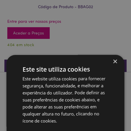
Código de Produto - BBAG02
Entre para ver nossos preços
Aceder a Preços
404 em stock
×
Especificações do Produto
Este site utiliza cookies
Este website utiliza cookies para fornecer
Descrição do Produto
segurança, funcionalidade, e melhorar a
experiência do utilizador. Pode definir as
Saco de praia de lona Ananás
suas preferências de cookies abaixo, e
pode alterar as suas preferências em
Material:
Lona (algodão), Alças de corda de algodão,
Fecho de correr metálico
qualquer altura no futuro, clicando no
ícone de cookies.
Informações sobre o produto:
Este saco não é
forrado, mas tem um bolso interior com fecho de