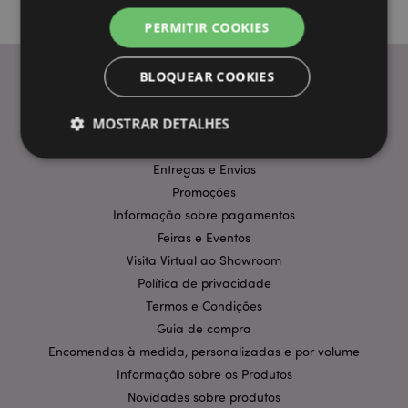
PERMITIR COOKIES
BLOQUEAR COOKIES
INFORMAÇÃO
MOSTRAR DETALHES
Perguntas Frequentes
Entregas e Envios
Promoções
Estritamente necessários
Desempenho
Informação sobre pagamentos
Segmentação
Funcionalidade
Feiras e Eventos
Os cookies estritamente necessários permitem
Visita Virtual ao Showroom
funcionalidades centrais do website, tais como login
Política de privacidade
de utilizador e gestão de conta. O sítio web não
pode ser utilizado correctamente sem os cookies
Termos e Condições
estritamente necessários.
Guia de compra
Provider
/
Nome
Expir
Encomendas à medida, personalizadas e por volume
Domínio
Informação sobre os Produtos
CookieScriptConsent
1 m
CookieScript
.puckator.pt
Novidades sobre produtos