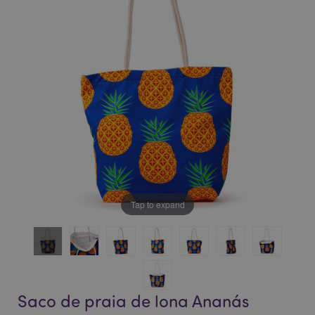
da
da
Galeria
Galeria
de
de
imagens
imagens
Tap to expand
Saco de praia de lona Ananás