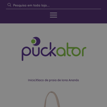
›
Início
Saco de praia de lona Ananás
Pular
Saltar
para
para
o
o
final
início