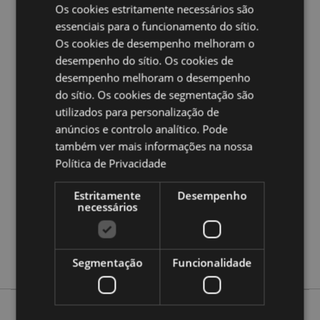
correr
Os cookies estritamente necessários são
essenciais para o funcionamento do sítio.
Ampliar informação:
Os cookies de desempenho melhoram o
Quer saber mais acerca de comprar na Puckator?
desempenho do sítio. Os cookies de
leia
a nossa
Guia de informação para o cliente.
desempenho melhoram o desempenho
do sítio. Os cookies de segmentação são
utilizados para personalização de
Caracteristicas do Produto
anúncios e controlo analítico. Pode
Mais
Altura 39cm Largura 47cm Profundidade 15cm
também ver mais informações na nossa
Informação
5055071795220
Política de Privacidade
50
Estritamente
Desempenho
0.293000
necessários
Sim
Não
Não
Segmentação
Funcionalidade