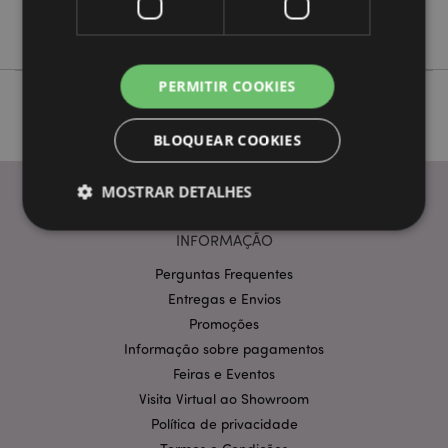
Dark Legends
PERMITIR COOKIES
BLOQUEAR COOKIES
MOSTRAR DETALHES
INFORMAÇÃO
Estritamente necessários
Desempenho
Perguntas Frequentes
Entregas e Envios
Segmentação
Funcionalidade
Promoções
Os cookies estritamente necessários permitem
Informação sobre pagamentos
funcionalidades centrais do website, tais como login
de utilizador e gestão de conta. O sítio web não
Feiras e Eventos
pode ser utilizado correctamente sem os cookies
Visita Virtual ao Showroom
estritamente necessários.
Política de privacidade
Provider
/
Nome
Expir
Domínio