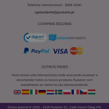
Telefone internacional : 3088 03341
apoiocliente@puckator.pt
COMPRAS SEGURAS
OUTROS PAISES
Visite nossos sites internacionais onde você pode visualizar e
section_data_ids
1 d
Adobe Inc.
www.puckator.pt
encomendar todos os nossos produtos Puckator com
atendimento ao cliente no seu idioma preferido.
Direito Autoral © 2000 - 2025 Puckator S.L. Calle Gascó Oliag nº6,