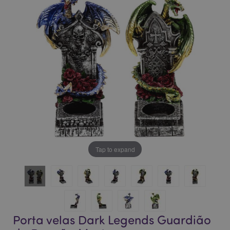
da
da
Galeria
Galeria
de
de
imagens
imagens
Tap to expand
Porta velas Dark Legends Guardião