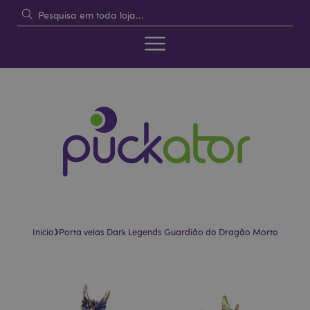
›
Início
Porta velas Dark Legends Guardião do Dragão Morto
Pular
Saltar
para
para
o
o
final
início