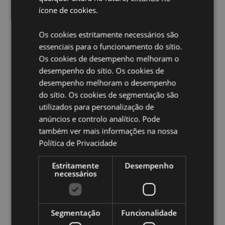
Vela Incluida:
Não
ícone de cookies.
Informação do Produto:
Nunca deixar uma vela acesa
sem vigilância. Colocar sobre uma superfície à prova
Os cookies estritamente necessários são
de calor adequada. Manter afastado de crianças e
essenciais para o funcionamento do sítio.
animais de estimação.
Os cookies de desempenho melhoram o
Ampliar informação:
desempenho do sítio. Os cookies de
desempenho melhoram o desempenho
Quer saber mais acerca de comprar na Puckator?
leia
do sítio. Os cookies de segmentação são
a nossa
Guia de informação para o cliente.
utilizados para personalização de
anúncios e controlo analítico. Pode
Caracteristicas do Produto
também ver mais informações na nossa
Mais
Altura 15.5cm Largura 8cm Profundidade 10cm
Política de Privacidade
Informação
5055071511622
Estritamente
Desempenho
18
necessários
0.348000
Sim
Não
Segmentação
Funcionalidade
Não