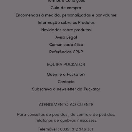
Termos e Condições
Guia de compra
CookieScriptConsent
1 m
CookieScript
.puckator.pt
Encomendas à medida, personalizadas e por volume
Informação sobre os Produtos
Novidades sobre produtos
Aviso Legal
Comunicado ético
Referências CPNP
EQUIPA PUCKATOR
Política de Privacidade da
Quem é a Puckator?
Google
mage-cache-storage-section-
1 d
Adobe Inc.
invalidation
www.puckator.pt
Contacto
Subscreva a newsletter da Puckator
ATENDIMENTO AO CLIENTE
PHPSESSID
1 di
PHP.net
Para consultas de pedidos , de controle de pedidos,
hor
.www.puckator.pt
relatórios de quebras / escassez
Telemóvel : 00351 912 946 361