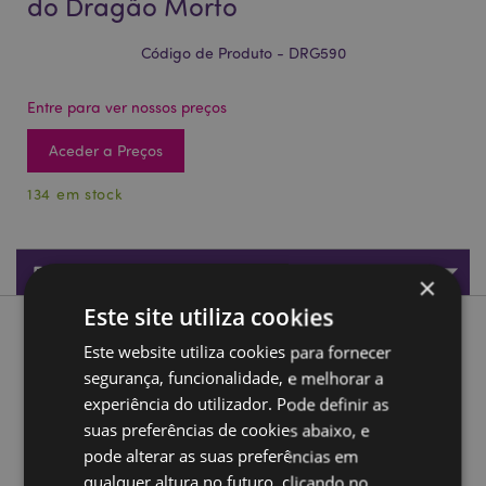
do Dragão Morto
Código de Produto - DRG590
Entre para ver nossos preços
Aceder a Preços
134 em stock
Especificações do Produto
×
Este site utiliza cookies
Descrição do Produto
Este website utiliza cookies para fornecer
segurança, funcionalidade, e melhorar a
Porta velas Dark Legends Guardião do Dragão Morto
experiência do utilizador. Pode definir as
Material:
Resina
suas preferências de cookies abaixo, e
pode alterar as suas preferências em
Para uso com:
Vela Ligeira de Chá Normal
qualquer altura no futuro, clicando no