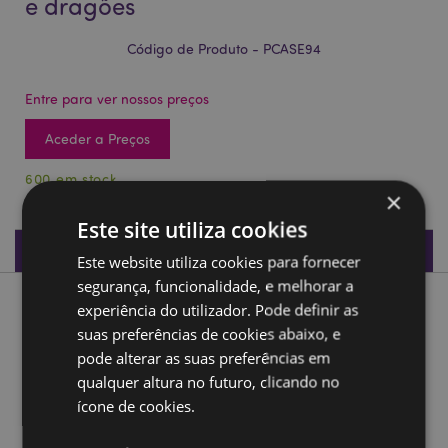
e dragões
Código de Produto - PCASE94
Entre para ver nossos preços
Aceder a Preços
600 em stock
×
Este site utiliza cookies
Especificações do Produto
Este website utiliza cookies para fornecer
segurança, funcionalidade, e melhorar a
experiência do utilizador. Pode definir as
Descrição do Produto
suas preferências de cookies abaixo, e
pode alterar as suas preferências em
Tubo com 12 lápis de cor Cavaleiros e dragões
qualquer altura no futuro, clicando no
Material:
Madeira (choupo) e cartão
ícone de cookies.
Número no conjunto:
12 Lápis - Cores sortidas