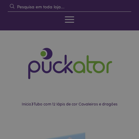
›
Início
Tubo com 12 lápis de cor Cavaleiros e dragões
Pular
Saltar
para
para
o
o
final
início