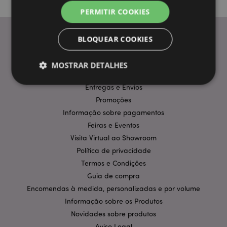
PERMITIR COOKIES
BLOQUEAR COOKIES
INFORMAÇÃO
MOSTRAR DETALHES
Perguntas Frequentes
Entregas e Envios
Promoções
Estritamente necessários
Desempenho
Informação sobre pagamentos
Segmentação
Funcionalidade
Feiras e Eventos
Visita Virtual ao Showroom
Os cookies estritamente necessários permitem
funcionalidades centrais do website, tais como login
Política de privacidade
de utilizador e gestão de conta. O sítio web não
pode ser utilizado correctamente sem os cookies
Termos e Condições
estritamente necessários.
Guia de compra
Provider
/
Encomendas à medida, personalizadas e por volume
Nome
Expir
Domínio
Informação sobre os Produtos
CookieScriptConsent
1 m
CookieScript
Novidades sobre produtos
.puckator.pt
Aviso Legal