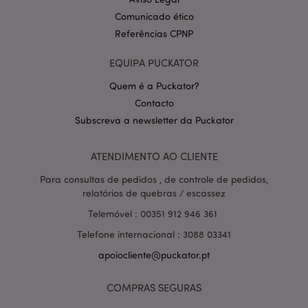
Comunicado ético
Referências CPNP
EQUIPA PUCKATOR
Quem é a Puckator?
Contacto
Política de Privacidade da
Subscreva a newsletter da Puckator
Google
mage-cache-storage-section-
1 d
Adobe Inc.
invalidation
www.puckator.pt
ATENDIMENTO AO CLIENTE
Para consultas de pedidos , de controle de pedidos,
relatórios de quebras / escassez
Telemóvel : 00351 912 946 361
PHPSESSID
1 di
PHP.net
hor
.www.puckator.pt
Telefone internacional : 3088 03341
apoiocliente@puckator.pt
COMPRAS SEGURAS