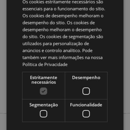
Os cookies estritamente necessários são
Ampliar informação:
essenciais para o funcionamento do sítio.
Quer saber mais acerca de comprar na Puckator?
leia
Os cookies de desempenho melhoram o
a nossa
Guia de informação para o cliente.
desempenho do sítio. Os cookies de
desempenho melhoram o desempenho
do sítio. Os cookies de segmentação são
Caracteristicas do Produto
utilizados para personalização de
Mais
Altura 10cm Largura 3cm Profundidade 3cm
anúncios e controlo analítico. Pode
Informação
Lápis 8.5cm
também ver mais informações na nossa
5055071510540
Política de Privacidade
240
0.050000
Estritamente
Desempenho
necessários
Não
Não
Não
Segmentação
Funcionalidade