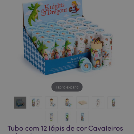
da
da
Galeria
Galeria
de
de
imagens
imagens
Tap to expand
Tubo com 12 lápis de cor Cavaleiros