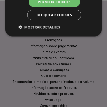
PERMITIR COOKIES
BLOQUEAR COOKIES
INFORMAÇÃO
MOSTRAR DETALHES
Perguntas Frequentes
Entregas e Envios
Promoções
Informação sobre pagamentos
Estritamente necessários
Desempenho
Feiras e Eventos
Segmentação
Funcionalidade
Visita Virtual ao Showroom
Os cookies estritamente necessários permitem
Política de privacidade
funcionalidades centrais do website, tais como login
de utilizador e gestão de conta. O sítio web não
Termos e Condições
pode ser utilizado correctamente sem os cookies
Guia de compra
estritamente necessários.
Encomendas à medida, personalizadas e por volume
Provider
/
Nome
Expir
Informação sobre os Produtos
Domínio
Novidades sobre produtos
CookieScriptConsent
1 m
CookieScript
.puckator.pt
Aviso Legal
Comunicado ético