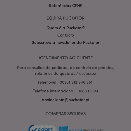
Referências CPNP
EQUIPA PUCKATOR
Quem é a Puckator?
Contacto
Subscreva a newsletter da Puckator
Política de Privacidade da
Google
mage-cache-storage-section-
1 d
Adobe Inc.
invalidation
www.puckator.pt
ATENDIMENTO AO CLIENTE
Para consultas de pedidos , de controle de pedidos,
relatórios de quebras / escassez
Telemóvel : 00351 912 946 361
PHPSESSID
1 di
PHP.net
Telefone internacional : 3088 03341
hor
.www.puckator.pt
apoiocliente@puckator.pt
COMPRAS SEGURAS