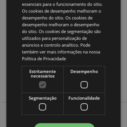
essenciais para o funcionamento do sítio.
Quer saber mais acerca de comprar na Puckator?
leia
Os cookies de desempenho melhoram o
a nossa
Guia de informação para o cliente.
desempenho do sítio. Os cookies de
desempenho melhoram o desempenho
Caracteristicas do Produto
do sítio. Os cookies de segmentação são
Mais
utilizados para personalização de
Altura 9-9.5cm Largura 4.5-6cm Profundidade
Informação
4-5cm
anúncios e controlo analítico. Pode
5055071727023
também ver mais informações na nossa
Política de Privacidade
64
0.112000
Estritamente
Desempenho
Não
necessários
Não
Não
Segmentação
Funcionalidade