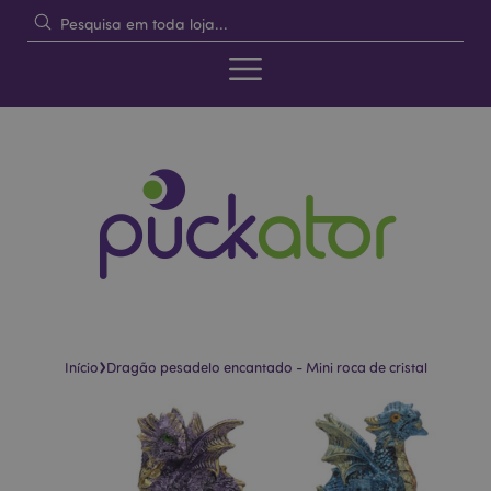
›
Início
Dragão pesadelo encantado - Mini roca de cristal
Pular
Saltar
para
para
o
o
final
início