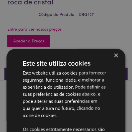
roca de cristal
Código de Produto - DRG427
Entre para ver nossos preços
Aceder a Preços
280 em stock
×
Este site utiliza cookies
Este website utiliza cookies para fornecer
Especificações do Produto
segurança, funcionalidade, e melhorar a
experiência do utilizador. Pode definir as
Descrição do Produto
suas preferências de cookies abaixo, e
pode alterar as suas preferências em
Dragão pesadelo encantado - Mini roca de cristal
qualquer altura no futuro, clicando no
ícone de cookies.
Material:
Resina
Ampliar informação:
Os cookies estritamente necessários são