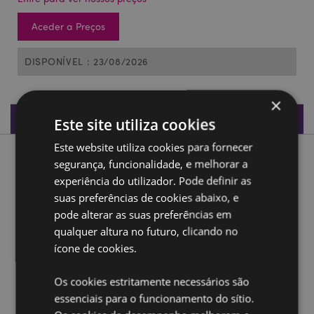
Aceder a Preços
DISPONÍVEL : 23/08/2026
×
Especificações do Produto
Este site utiliza cookies
Este website utiliza cookies para fornecer
Descrição do Produto
segurança, funcionalidade, e melhorar a
experiência do utilizador. Pode definir as
suas preferências de cookies abaixo, e
Elementos Dragão Bebé com Frasco de Poção Mágica
pode alterar as suas preferências em
Material:
Resina
qualquer altura no futuro, clicando no
ícone de cookies.
Ampliar informação:
Quer saber mais acerca de comprar na Puckator?
leia
Os cookies estritamente necessários são
a nossa
Guia de informação para o cliente.
essenciais para o funcionamento do sítio.