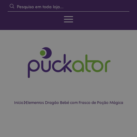
›
Início
Elementos Dragão Bebé com Frasco de Poção Mágica
Pular
Saltar
para
para
o
o
final
início