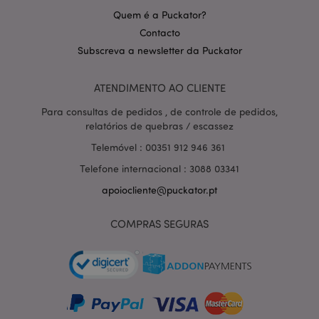
Quem é a Puckator?
Contacto
Subscreva a newsletter da Puckator
Política de Privacidade da
ATENDIMENTO AO CLIENTE
Google
mage-cache-storage-section-
1 d
Adobe Inc.
invalidation
www.puckator.pt
Para consultas de pedidos , de controle de pedidos,
relatórios de quebras / escassez
Telemóvel : 00351 912 946 361
Telefone internacional : 3088 03341
PHPSESSID
1 di
PHP.net
apoiocliente@puckator.pt
hor
.www.puckator.pt
COMPRAS SEGURAS