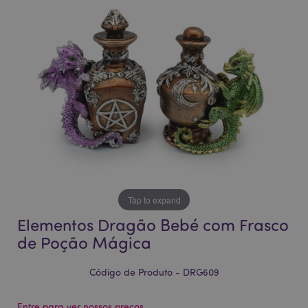
da
da
Galeria
Galeria
de
de
imagens
imagens
Tap to expand
Elementos Dragão Bebé com Frasco
de Poção Mágica
Código de Produto - DRG609
Entre para ver nossos preços