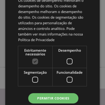
Os cookies de desempenho melhoram o
Caracteristicas do Produto
desempenho do sítio. Os cookies de
desempenho melhoram o desempenho
Mais
Altura 12cm Largura 9cm Profundidade 6cm
Informação
do sítio. Os cookies de segmentação são
5056848210670
utilizados para personalização de
36
anúncios e controlo analítico. Pode
0.236000
também ver mais informações na nossa
Não
Política de Privacidade
Não
Estritamente
Desempenho
Não
necessários
Elements
Segmentação
Funcionalidade
PERMITIR COOKIES