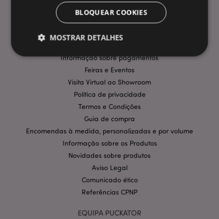
INFORMAÇÃO
BLOQUEAR COOKIES
Perguntas Frequentes
Entregas e Envios
MOSTRAR DETALHES
Promoções
Informação sobre pagamentos
Feiras e Eventos
Estritamente necessários
Desempenho
Visita Virtual ao Showroom
Segmentação
Funcionalidade
Política de privacidade
Termos e Condições
Os cookies estritamente necessários permitem
funcionalidades centrais do website, tais como login
Guia de compra
de utilizador e gestão de conta. O sítio web não
Encomendas à medida, personalizadas e por volume
pode ser utilizado correctamente sem os cookies
estritamente necessários.
Informação sobre os Produtos
Provider
/
Novidades sobre produtos
Nome
Expir
Domínio
Aviso Legal
CookieScriptConsent
1 m
CookieScript
Comunicado ético
.puckator.pt
Referências CPNP
EQUIPA PUCKATOR