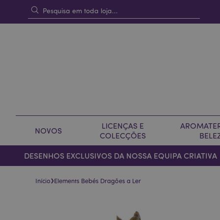
LICENÇAS E
AROMATER
NOVOS
COLECÇÕES
BELE
DESENHOS EXCLUSIVOS DA NOSSA EQUIPA CRIATIVA
›
Início
Elements Bebés Dragões a Ler
Pular
Saltar
para
para
o
o