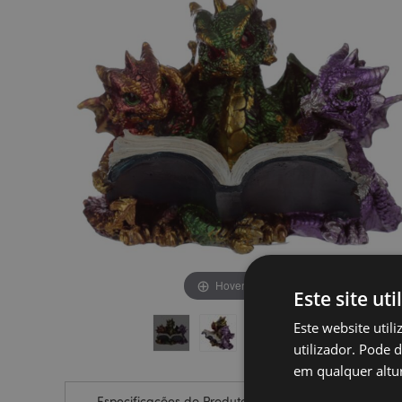
final
início
da
da
Galeria
Galeria
de
de
imagens
imagens
Hover to zoom
Este site uti
Este website util
utilizador. Pode 
em qualquer altur
Especificações do Produto