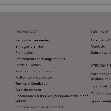
CookieScriptConse
mage-cache-storage
INFORMAÇÃO
EQUIPA PU
invalidation
Perguntas Frequentes
Quem é a Pu
PHPSESSID
Entregas e Envios
Contacto
Promoções
Subscreva a
Informação sobre pagamentos
Feiras e Eventos
ATENDIMEN
Visita Virtual ao Showroom
Para consult
section_data_ids
Política de privacidade
pedidos, rel
Termos e Condições
Telemóvel : 
Guia de compra
mage-messages
Telefone int
Encomendas à medida, personalizadas e por
volume
apoiocliente
Informação sobre os Produtos