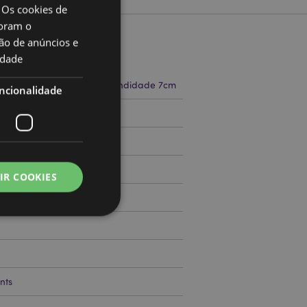
 Os cookies de
oram o
ão de anúncios e
to
idade
a 8cm Largura 10.5cm Profundidade 7cm
ncionalidade
71755545
000
IR COOKIES
zador e gestão de
nts