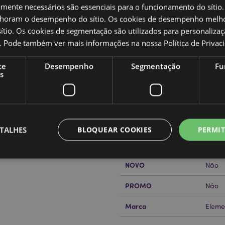
amente necessários são essenciais para o funcionamento do sítio.
oram o desempenho do sítio. Os cookies de desempenho melh
tio. Os cookies de segmentação são utilizados para personalizaç
Caracteristicas do Produ
co. Pode também ver mais informações na nossa
Política de Privac
Mais
Dimensões
Altur
te
Desempenho
Segmentação
Fu
Informação
s
Código de barras
50550
Quantidade do cartão
48
or?
leia a nossa
Guia de
Peso (kg)
0.271
TALHES
BLOQUEAR COOKIES
PERMIT
SALDOS
Não
NOVO
Não
Estritamente necessários
Desempenho
Segmentação
Funcionalidade
PROMO
Não
te necessários permitem funcionalidades centrais do website, tais como login de utili
Marca
o pode ser utilizado correctamente sem os cookies estritamente necessários.
Eleme
Provider
/
Expiração
Descrição