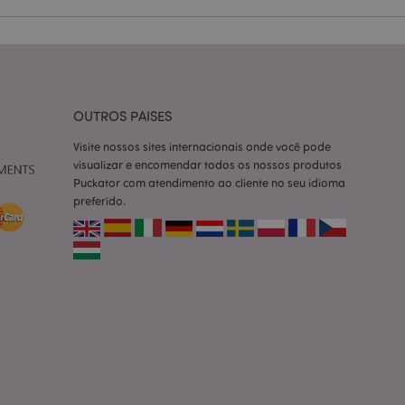
ço Cookie-
ferências de
itante. É
okie Cookie-
nte.
tar o cache de
OUTROS PAISES
zer as páginas
Visite nossos sites internacionais onde você pode
 baseados na
visualizar e encomendar todos os nossos produtos
tificador de
Puckator com atendimento ao cliente no seu idioma
ter variáveis de
nte é um número
preferido.
le é usado pode ser
m bom exemplo é
um usuário entre as
cas do cliente
 pelo comprador,
informações de
utras notificações
o, como a mensagem
 várias mensagens
a do cookie após