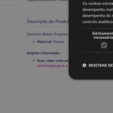
Os cookies estrit
desempenho melh
desempenho do sí
Descrição do Produto
controlo analíti
Estritamen
Elements Bebés Dragões a Ler
necessário
Material:
Resina
Ampliar informação:
Quer saber mais acerca de comprar na Puckat
MOSTRAR DE
informação para o cliente.
Os cookies estritamen
conta. O sítio web nã
Nome