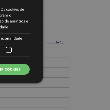
 Os cookies de
oram o
ão de anúncios e
idade
to
ncionalidade
a 19cm Largura 2-3.5cm Profundidade 2cm
71786198
IR COOKIES
000
zador e gestão de