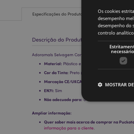
Os cookies estrit
Especificações do Produto
desempenho melh
desempenho do sí
controlo analíti
Descrição do Produto
Estritamen
necessário
Adoramals Selvagem Caneta de Ponta Fina
Material:
Plástico e Silicone
Cor da Tinta:
Preto (Bico de ponta fina)
Marcação CE/UKCA:
Sim
MOSTRAR DE
EN71:
Sim
Não adecuado para:
0 - 3
Ampliar informação:
Quer saber mais acerca de comprar na Puckat
Os cookies estritamen
informação para o cliente.
conta. O sítio web nã