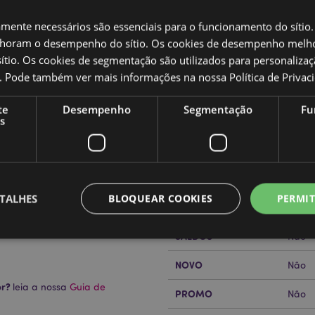
amente necessários são essenciais para o funcionamento do sítio.
oram o desempenho do sítio. Os cookies de desempenho melh
tio. Os cookies de segmentação são utilizados para personalizaç
co. Pode também ver mais informações na nossa
Política de Privac
Caracteristicas do Produ
te
Desempenho
Segmentação
Fu
Mais
s
Dimensões
Altur
Informação
Código de barras
50550
Quantidade do cartão
720
TALHES
BLOQUEAR COOKIES
PERMIT
Peso (kg)
0.023
SALDOS
Não
NOVO
Não
Estritamente necessários
Desempenho
Segmentação
Funcionalidade
or?
leia a nossa
Guia de
PROMO
Não
te necessários permitem funcionalidades centrais do website, tais como login de utili
o pode ser utilizado correctamente sem os cookies estritamente necessários.