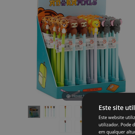
final
início
da
da
Galeria
Galeria
de
de
imagens
imagens
Hover to zoom
Este site uti
Este website util
utilizador. Pode 
em qualquer altur