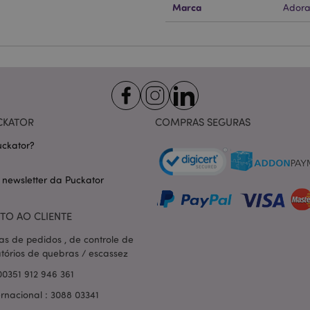
Marca
Adora
Provider
/
Expiração
Descrição
Domínio
nt
1 mês
Este cookie é usado pelo servi
CookieScript
Script.com para lembrar as pre
.puckator.pt
consentimento do cookie do vis
necessário que o banner do co
Script.com funcione corretame
-section-
1 dia
Este cookie é usado para facili
Adobe Inc.
conteúdo no navegador para fa
www.puckator.pt
carregarem mais rápido.
CKATOR
COMPRAS SEGURAS
Política de Privacidade da Google
1 dia 16
Cookie gerado por aplicativos
PHP.net
ckator?
horas
linguagem PHP. Este é um iden
.www.puckator.pt
propósito geral usado para man
sessão do usuário. Normalme
gerado aleatoriamente, como e
 newsletter da Puckator
específico para o site, mas u
manter o status de logado de 
páginas.
TO AO CLIENTE
1 dia
Armazena informações específi
Adobe Inc.
relacionadas a ações iniciadas
www.puckator.pt
as de pedidos , de controle de
como exibir lista de desejos, 
atórios de quebras / escassez
checkout, etc.
00351 912 946 361
1 dia 16
Rastreia mensagens de erro e o
Adobe Inc.
horas
que são mostradas ao usuári
www.puckator.pt
ernacional : 3088 03341
de consentimento do cookie e
de erro. A mensagem é excluíd