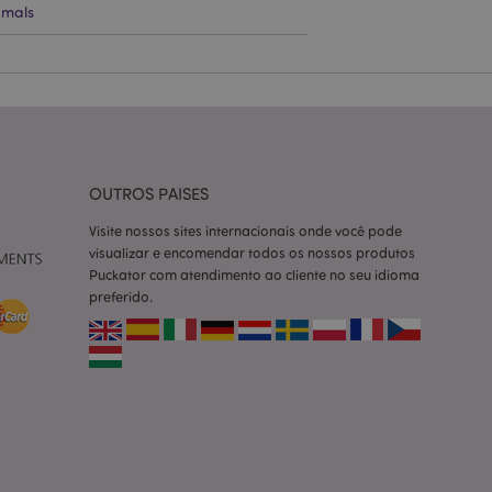
mals
ço Cookie-
ferências de
itante. É
okie Cookie-
nte.
tar o cache de
zer as páginas
OUTROS PAISES
 baseados na
Visite nossos sites internacionais onde você pode
tificador de
visualizar e encomendar todos os nossos produtos
ter variáveis de
nte é um número
Puckator com atendimento ao cliente no seu idioma
le é usado pode ser
preferido.
m bom exemplo é
um usuário entre as
cas do cliente
 pelo comprador,
informações de
utras notificações
o, como a mensagem
 várias mensagens
a do cookie após