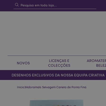
LICENÇAS E
AROMATER
NOVOS
COLECÇÕES
BELE
DESENHOS EXCLUSIVOS DA NOSSA EQUIPA CRIATIVA
›
Início
Adoramals Selvagem Caneta de Ponta Fina
Pular
Saltar
para
para
o
o