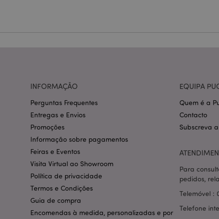
Nome
CookieScriptConse
mage-cache-storage
invalidation
INFORMAÇÃO
EQUIPA PU
PHPSESSID
Perguntas Frequentes
Quem é a Pu
Entregas e Envios
Contacto
Promoções
Subscreva a
Informação sobre pagamentos
Feiras e Eventos
ATENDIMEN
section_data_ids
Visita Virtual ao Showroom
Para consult
Política de privacidade
pedidos, rel
Termos e Condições
Telemóvel : 
mage-messages
Guia de compra
Telefone int
Encomendas à medida, personalizadas e por