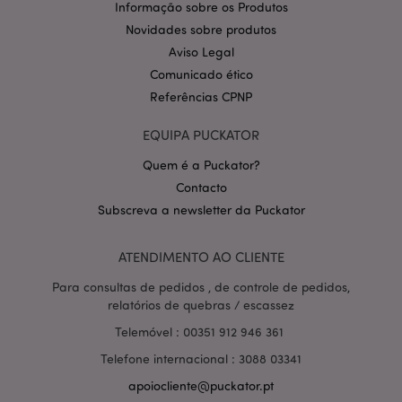
Informação sobre os Produtos
invalidation
www.puckator.pt
Novidades sobre produtos
Aviso Legal
Comunicado ético
Referências CPNP
PHPSESSID
1 di
PHP.net
hor
.www.puckator.pt
EQUIPA PUCKATOR
Quem é a Puckator?
Contacto
Subscreva a newsletter da Puckator
ATENDIMENTO AO CLIENTE
Para consultas de pedidos , de controle de pedidos,
relatórios de quebras / escassez
Telemóvel : 00351 912 946 361
Telefone internacional : 3088 03341
apoiocliente@puckator.pt