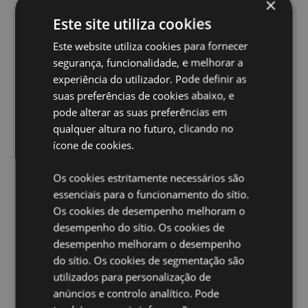
×
totalmente licenciado para os locais indicados abaixo.
Este site utiliza cookies
Se estiver fora destas áreas, não tente comprar este
produto, pois, se o fizer, o produto será removido da
Este website utiliza cookies para fornecer
sua encomenda. Se precisar de mais informações,
segurança, funcionalidade, e melhorar a
contacte a nossa equipa de atendimento ao cliente.
License Territories:
experiência do utilizador. Pode definir as
Ilhas Aland, Albânia, Áustria,
Açores (Portugal), Ilhas Baleares (Espanha), Bélgica,
suas preferências de cookies abaixo, e
Bermudas, Bósnia e Herzegovina, Bulgária, Ilhas
pode alterar as suas preferências em
Canárias (Espanha), Ceuta e Melilha, Córsega
qualquer altura no futuro, clicando no
(França), Croácia, Chipre, República Tcheca,
ícone de cookies.
Dinamarca, Estônia, Finlândia (Continental), França
(Continental), Guiana Francesa, Alemanha, Gibraltar,
Grécia, Guadalupe, Guernsey (Ilhas do Canal), Santa
Os cookies estritamente necessários são
Sé (Cidade do Vaticano), Hungria, Islândia, Irlanda,
essenciais para o funcionamento do sítio.
Ilha de Man (Reino Unido), Itália (Continental), Jersey
Os cookies de desempenho melhoram o
(Ilhas do Canal), Letônia, Liechtenstein, Lituânia,
desempenho do sítio. Os cookies de
Luxemburgo, Macedônia do Norte, Madeira
desempenho melhoram o desempenho
(Portugal), Malta, Martinica, Mayotte, Moldávia,
Países Baixos, Noruega, Polônia, Portugal
do sítio. Os cookies de segmentação são
(Continental), Reunião, Romênia, São Martinho (parte
utilizados para personalização de
francesa), Sérvia, Sicília (Itália), Eslováquia, Eslovênia,
anúncios e controlo analítico. Pode
Espanha (Continental), Suécia, Suíça, Reino Unido