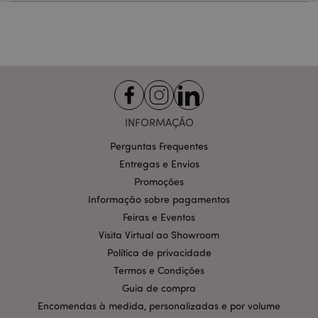
Estritamente necessários
Desempenho
Segmentação
Funcionalidade
Os cookies estritamente necessários permitem
funcionalidades centrais do website, tais como login
de utilizador e gestão de conta. O sítio web não
pode ser utilizado correctamente sem os cookies
estritamente necessários.
INFORMAÇÃO
Provider
/
Nome
Expir
Domínio
Perguntas Frequentes
CookieScriptConsent
1 m
CookieScript
Entregas e Envios
.puckator.pt
Promoções
Informação sobre pagamentos
Feiras e Eventos
Visita Virtual ao Showroom
Política de privacidade
Termos e Condições
Guia de compra
Política de Privacidade da
Encomendas à medida, personalizadas e por volume
Google
mage-cache-storage-section-
1 d
Adobe Inc.