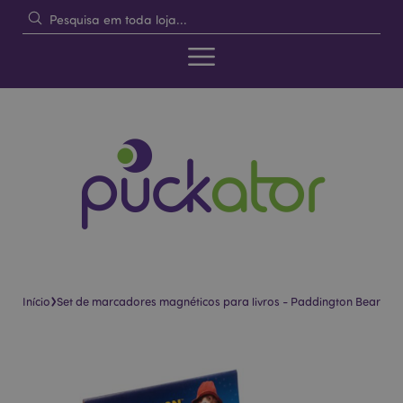
›
Início
Set de marcadores magnéticos para livros - Paddington Bear
Pular
Saltar
para
para
o
o
final
início