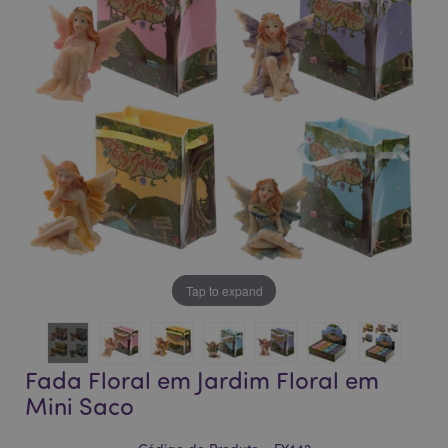
da
da
Galeria
Galeria
de
de
imagens
imagens
Tap to expand
Fada Floral em Jardim Floral em
Mini Saco