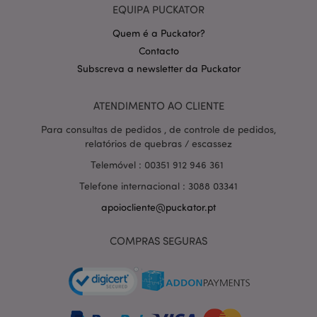
EQUIPA PUCKATOR
Quem é a Puckator?
Contacto
Subscreva a newsletter da Puckator
Política de Privacidade da
ATENDIMENTO AO CLIENTE
Google
mage-cache-storage-section-
1 d
Adobe Inc.
invalidation
www.puckator.pt
Para consultas de pedidos , de controle de pedidos,
relatórios de quebras / escassez
Telemóvel : 00351 912 946 361
Telefone internacional : 3088 03341
PHPSESSID
1 di
PHP.net
hor
apoiocliente@puckator.pt
.www.puckator.pt
COMPRAS SEGURAS