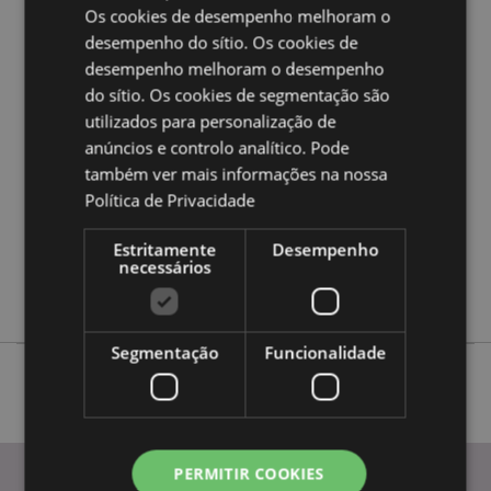
Os cookies de desempenho melhoram o
desempenho do sítio. Os cookies de
Caracteristicas do Produto
desempenho melhoram o desempenho
Mais
do sítio. Os cookies de segmentação são
Fairy Altura 3.5-4cm Largura 4cm
Informação
Profundidade 2 - 2.5cm Bolsa 5.5 x 5.5 x 2.5cm
utilizados para personalização de
5055071747472
anúncios e controlo analítico. Pode
também ver mais informações na nossa
288
Política de Privacidade
0.027000
Não
Estritamente
Desempenho
Não
necessários
Não
Segmentação
Funcionalidade
PERMITIR COOKIES