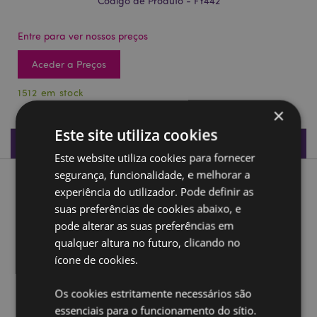
Código de Produto - FY442
Entre para ver nossos preços
Aceder a Preços
1512 em stock
×
Este site utiliza cookies
Especificações do Produto
Este website utiliza cookies para fornecer
segurança, funcionalidade, e melhorar a
Descrição do Produto
experiência do utilizador. Pode definir as
suas preferências de cookies abaixo, e
Fada Floral em Jardim Floral em Mini Saco
pode alterar as suas preferências em
qualquer altura no futuro, clicando no
Material:
Resina e Papel
ícone de cookies.
Ampliar informação:
Os cookies estritamente necessários são
Quer saber mais acerca de comprar na Puckator?
leia
essenciais para o funcionamento do sítio.
a nossa
Guia de informação para o cliente.