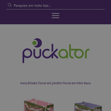
›
Início
Fada Floral em Jardim Floral em Mini Saco
Pular
Saltar
para
para
o
o
final
início