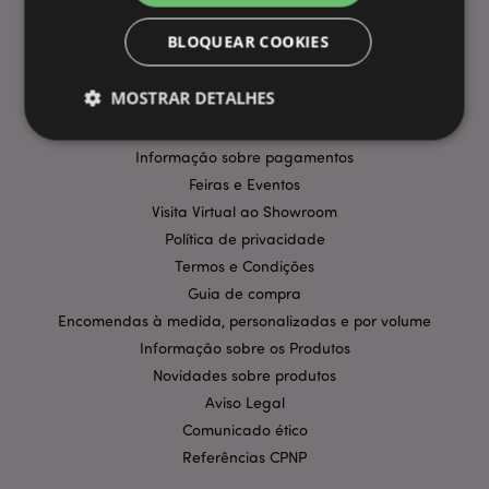
INFORMAÇÃO
BLOQUEAR COOKIES
Perguntas Frequentes
MOSTRAR DETALHES
Entregas e Envios
Promoções
Informação sobre pagamentos
Feiras e Eventos
Estritamente necessários
Desempenho
Visita Virtual ao Showroom
Segmentação
Funcionalidade
Política de privacidade
Os cookies estritamente necessários permitem
Termos e Condições
funcionalidades centrais do website, tais como login
de utilizador e gestão de conta. O sítio web não
Guia de compra
pode ser utilizado correctamente sem os cookies
Encomendas à medida, personalizadas e por volume
estritamente necessários.
Informação sobre os Produtos
Provider
/
Nome
Expir
Novidades sobre produtos
Domínio
Aviso Legal
CookieScriptConsent
1 m
CookieScript
.puckator.pt
Comunicado ético
Referências CPNP