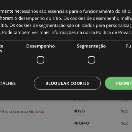
amente necessários são essenciais para o funcionamento do sítio.
oram o desempenho do sítio. Os cookies de desempenho melh
tio. Os cookies de segmentação são utilizados para personalizaç
co. Pode também ver mais informações na nossa
Política de Privac
Caracteristicas do Produ
te
Desempenho
Segmentação
Fu
Mais
s
Dimensões
Altur
Informação
Foodiemals Chá com bolhas
Código de barras
50550
Quantidade do cartão
48
TALHES
BLOQUEAR COOKIES
PERMIT
Peso (kg)
0.164
SALDOS
Não
NOVO
or?
Não
leia a nossa
Guia de
Estritamente necessários
Desempenho
Segmentação
Funcionalidade
PROMO
Não
te necessários permitem funcionalidades centrais do website, tais como login de utili
o pode ser utilizado correctamente sem os cookies estritamente necessários.