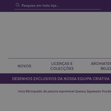
LICENÇAS E
AROMATER
NOVOS
COLECÇÕES
BELE
DESENHOS EXCLUSIVOS DA NOSSA EQUIPA CRIATIVA
›
Início
Brinquedo de pelúcia espremível Queasy Squeezies Food
Pular
Saltar
para
para
o
o