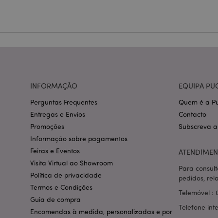
Nome
CookieScriptConse
mage-cache-storage
invalidation
INFORMAÇÃO
EQUIPA PU
PHPSESSID
Perguntas Frequentes
Quem é a Pu
Entregas e Envios
Contacto
Promoções
Subscreva a
Informação sobre pagamentos
Feiras e Eventos
ATENDIMEN
section_data_ids
Visita Virtual ao Showroom
Para consult
Política de privacidade
pedidos, rel
Termos e Condições
Telemóvel : 
mage-messages
Guia de compra
Telefone int
Encomendas à medida, personalizadas e por