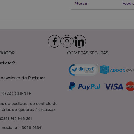
Marca
Foodi
Provider
/
Expiração
Descrição
Domínio
nt
1 mês
Este cookie é usado pelo servi
CookieScript
Script.com para lembrar as pre
.puckator.pt
consentimento do cookie do vis
necessário que o banner do co
Script.com funcione corretame
-section-
1 dia
Este cookie é usado para facili
Adobe Inc.
conteúdo no navegador para fa
www.puckator.pt
carregarem mais rápido.
CKATOR
COMPRAS SEGURAS
Política de Privacidade da Google
1 dia 16
Cookie gerado por aplicativos
PHP.net
ckator?
horas
linguagem PHP. Este é um iden
.www.puckator.pt
propósito geral usado para man
sessão do usuário. Normalme
gerado aleatoriamente, como e
 newsletter da Puckator
específico para o site, mas u
manter o status de logado de 
páginas.
TO AO CLIENTE
1 dia
Armazena informações específi
Adobe Inc.
relacionadas a ações iniciadas
www.puckator.pt
as de pedidos , de controle de
como exibir lista de desejos, 
atórios de quebras / escassez
checkout, etc.
00351 912 946 361
1 dia 16
Rastreia mensagens de erro e o
Adobe Inc.
horas
que são mostradas ao usuári
www.puckator.pt
ernacional : 3088 03341
de consentimento do cookie e
de erro. A mensagem é excluíd