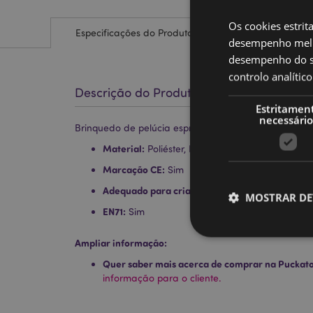
Os cookies estrit
Especificações do Produto
desempenho melh
desempenho do sí
controlo analíti
Descrição do Produto
Estritamen
necessário
Brinquedo de pelúcia espremível Queasy Squeezies 
Material:
Poliéster, Poliacrilato Contas
Marcação CE:
Sim
Adequado para crianças:
0+
MOSTRAR DE
EN71:
Sim
Ampliar informação:
Quer saber mais acerca de comprar na Puckat
informação para o cliente.
Os cookies estritamen
conta. O sítio web nã