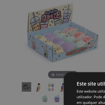
final
início
da
da
Galeria
Galeria
de
de
imagens
imagens
Hover to zoom
Este site uti
Este website util
utilizador. Pode 
em qualquer altur