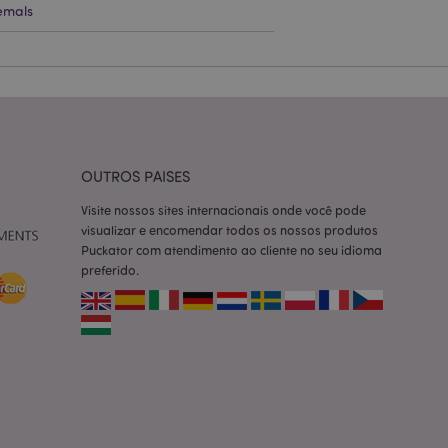
emals
ço Cookie-
ferências de
itante. É
okie Cookie-
nte.
tar o cache de
zer as páginas
OUTROS PAISES
 baseados na
Visite nossos sites internacionais onde você pode
tificador de
visualizar e encomendar todos os nossos produtos
ter variáveis de
nte é um número
Puckator com atendimento ao cliente no seu idioma
le é usado pode ser
preferido.
m bom exemplo é
um usuário entre as
cas do cliente
 pelo comprador,
informações de
utras notificações
o, como a mensagem
 várias mensagens
a do cookie após