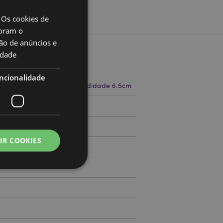
 Os cookies de
oram o
ão de anúncios e
idade
to
ncionalidade
a 8.5cm Largura 7cm Profundidade 6.5cm
71797033
IR COOKIES
000
zador e gestão de