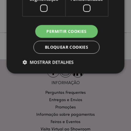
Não
Não
Adoramals
PERMITIR COOKIES
BLOQUEAR COOKIES
MOSTRAR DETALHES
INFORMAÇÃO
Estritamente necessários
Desempenho
Perguntas Frequentes
Segmentação
Funcionalidade
Entregas e Envios
Os cookies estritamente necessários permitem
Promoções
funcionalidades centrais do website, tais como login
de utilizador e gestão de conta. O sítio web não
Informação sobre pagamentos
pode ser utilizado correctamente sem os cookies
Feiras e Eventos
estritamente necessários.
Visita Virtual ao Showroom