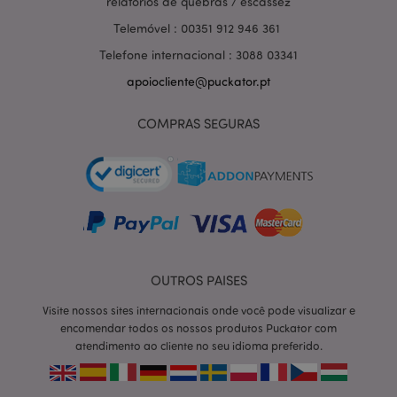
relatórios de quebras / escassez
Telemóvel : 00351 912 946 361
Telefone internacional : 3088 03341
apoiocliente@puckator.pt
COMPRAS SEGURAS
OUTROS PAISES
section_data_ids
1 d
Adobe Inc.
www.puckator.pt
Visite nossos sites internacionais onde você pode visualizar e
encomendar todos os nossos produtos Puckator com
atendimento ao cliente no seu idioma preferido.