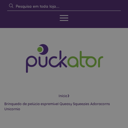
›
Início
Brinquedo de pelúcia espremível Queasy Squeezies Adoracorns
Unicornio
Pular
Saltar
para
para