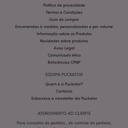
Provider
/
Nome
Expir
Política de privacidade
Domínio
Termos e Condições
CookieScriptConsent
1 m
CookieScript
.puckator.pt
Guia de compra
Encomendas à medida, personalizadas e por volume
Informação sobre os Produtos
Novidades sobre produtos
Aviso Legal
Comunicado ético
Referências CPNP
Política de Privacidade da
EQUIPA PUCKATOR
Google
mage-cache-storage-section-
1 d
Adobe Inc.
invalidation
www.puckator.pt
Quem é a Puckator?
Contacto
Subscreva a newsletter da Puckator
ATENDIMENTO AO CLIENTE
PHPSESSID
1 di
PHP.net
hor
.www.puckator.pt
Para consultas de pedidos , de controle de pedidos,