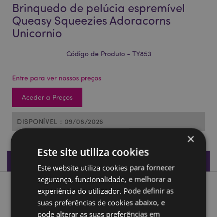
Brinquedo de pelúcia espremível
Queasy Squeezies Adoracorns
Unicornio
Código de Produto - TY853
Entre para ver nossos preços
Aceder a Preços
DISPONÍVEL : 09/08/2026
×
Este site utiliza cookies
Especificações do Produto
Este website utiliza cookies para fornecer
segurança, funcionalidade, e melhorar a
Descrição do Produto
experiência do utilizador. Pode definir as
suas preferências de cookies abaixo, e
pode alterar as suas preferências em
Brinquedo de pelúcia espremível Queasy Squeezies