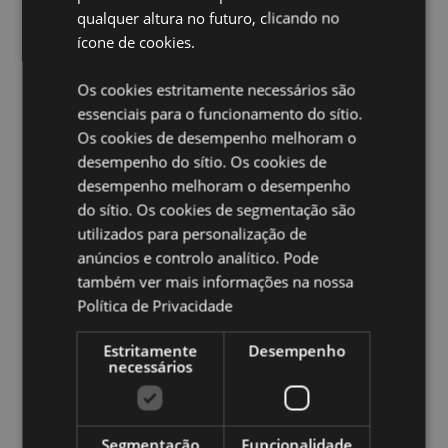
Adoracorns Unicornio
qualquer altura no futuro, clicando no
ícone de cookies.
Material:
Poliéster, Poliacrilato Contas
Marcação CE:
Sim
Os cookies estritamente necessários são
Adequado para crianças:
0+
essenciais para o funcionamento do sítio.
EN71:
Sim
Os cookies de desempenho melhoram o
desempenho do sítio. Os cookies de
Ampliar informação:
desempenho melhoram o desempenho
do sítio. Os cookies de segmentação são
Quer saber mais acerca de comprar na Puckator?
leia
a nossa
Guia de informação para o cliente.
utilizados para personalização de
anúncios e controlo analítico. Pode
também ver mais informações na nossa
Caracteristicas do Produto
Política de Privacidade
Mais
Altura 10cm Largura 8cm Profundidade 10cm
Informação
Estritamente
Desempenho
5055071781940
necessários
48
0.166000
Não
Segmentação
Funcionalidade