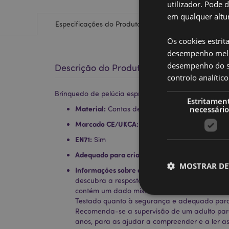
utilizador. Pode 
em qualquer altur
Especificações do Produto
Os cookies estrit
desempenho melh
desempenho do sí
Descrição do Produto
controlo analíti
Brinquedo de pelúcia espremível Queasy Squeezies B
Estritamen
necessário
Material:
Contas de poliéster e poliacrilato
Marcado CE/UKCA:
Sim
EN71:
Sim
Adequado para crianças:
0+
MOSTRAR DE
Informações sobre o produto:
Aperte o biscoit
descubra a resposta que se esconde lá dentro! 
contém um dado misterioso que revela respost
Testado quanto à segurança e adequado para
Recomenda-se a supervisão de um adulto par
anos, para as ajudar a compreender e a ler a