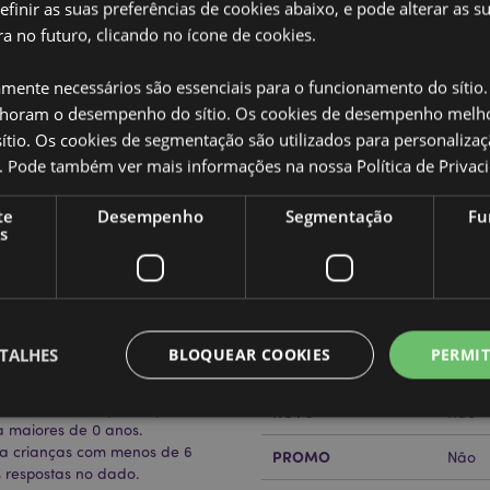
definir as suas preferências de cookies abaixo, e pode alterar as s
a no futuro, clicando no ícone de cookies.
amente necessários são essenciais para o funcionamento do sítio.
oram o desempenho do sítio. Os cookies de desempenho melh
tio. Os cookies de segmentação são utilizados para personalizaç
Caracteristicas do Produ
co. Pode também ver mais informações na nossa
Política de Privac
Mais
Dimensões
Altur
Informação
iscoito com dado da sorte
te
Desempenho
Segmentação
Fu
s
Código de barras
50550
Quantidade do cartão
48
Peso (kg)
0.204
TALHES
BLOQUEAR COOKIES
PERMIT
o adivinho «Ask Me Anything» e
SALDOS
Não
Este biscoito macio e fofinho
as a cada vez que é apertado.
NOVO
Não
 maiores de 0 anos.
a crianças com menos de 6
PROMO
Não
Estritamente necessários
Desempenho
Segmentação
Funcionalidade
s respostas no dado.