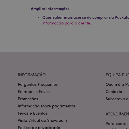
Os cookies estritamen
conta. O sítio web nã
Ampliar informação:
Quer saber mais acerca de comprar na Puckat
Nome
informação para o cliente.
CookieScriptConse
mage-cache-storage
invalidation
PHPSESSID
INFORMAÇÃO
EQUIPA PU
Perguntas Frequentes
Quem é a Pu
Entregas e Envios
Contacto
Promoções
Subscreva a
Informação sobre pagamentos
section_data_ids
Feiras e Eventos
ATENDIMEN
Visita Virtual ao Showroom
Para consult
mage-messages
Política de privacidade