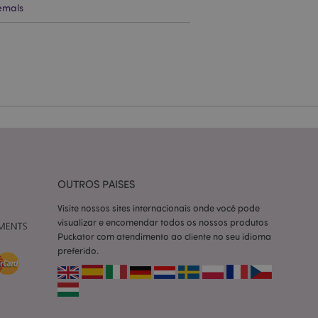
emals
zador e gestão de
ço Cookie-
ferências de
itante. É
okie Cookie-
nte.
tar o cache de
zer as páginas
 baseados na
tificador de
OUTROS PAISES
ter variáveis de
nte é um número
Visite nossos sites internacionais onde você pode
le é usado pode ser
visualizar e encomendar todos os nossos produtos
m bom exemplo é
um usuário entre as
Puckator com atendimento ao cliente no seu idioma
preferido.
cas do cliente
 pelo comprador,
informações de
utras notificações