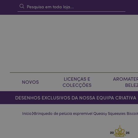
LICENÇAS E
AROMATER
NOVOS
COLECÇÕES
BELE
DESENHOS EXCLUSIVOS DA NOSSA EQUIPA CRIATIVA
›
Início
Brinquedo de pelúcia espremível Queasy Squeezies Bisco
Pular
Saltar
para
para
o
o