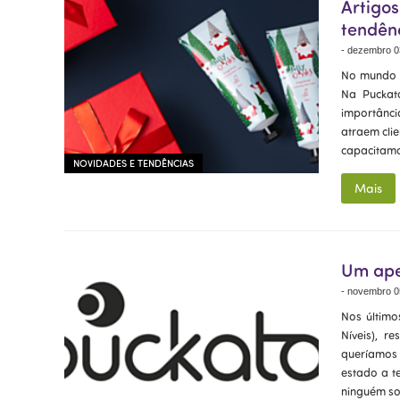
Artigo
tendênc
-
dezembro 0
No mundo e
Na Puckat
importânci
atraem cli
capacitamo
NOVIDADES E TENDÊNCIAS
Mais
Um ape
-
novembro 0
Nos último
Níveis), r
queríamos 
estado a t
ninguém so