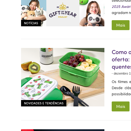
selecionad
2025 Awar
agradam ta
NOTÍCIAS
Mais
Como o
oferta:
quente
-
dezembro 1
Os filmes 
Desde clás
possibilid
NOVIDADES E TENDÊNCIAS
Mais