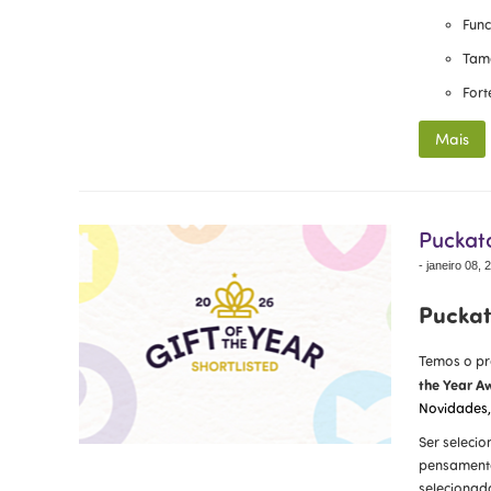
Func
Tama
Fort
Mais
Puckato
-
janeiro 08, 
Puckat
Temos o pra
the Year A
Novidades,
Ser seleci
pensamento
selecionada