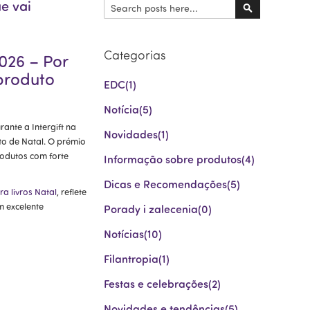
e vai
Procurar
Procurar
Categorias
026 – Por
produto
EDC
(1)
Notícia
(5)
ante a Intergift na
Novidades
(1)
o de Natal. O prémio
rodutos com forte
Informação sobre produtos
(4)
Dicas e Recomendações
(5)
a livros Natal
, reflete
m excelente
Porady i zalecenia
(0)
Notícias
(10)
Filantropia
(1)
Festas e celebrações
(2)
Novidades e tendências
(5)