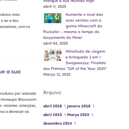
Marque a sua reunião hoje!
abril 11, 2025
Aumente o nível das
rodutos mais
suas vendas com a
o lar e dos
gama Minecraft da
ecialistas, com os
Puckator - mesmo a tempo do
lançamento do filme!
abril 04, 2025
Almofada de viagem
e brinquedo 2 em 1
Swapseazzz: Finalista
dos Prémios “Gift of the Year 2025"
ue a sua
Março 12, 2025
Arquivo
produtos por atacado
r o Homexpo Showroom
 recentes colecções,
abril 2026
janeiro 2026
sa a destacar-se.
abril 2025
Março 2025
dezembro 2024