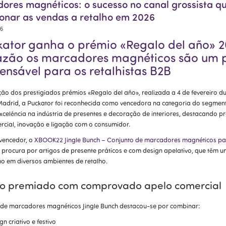
ores magnéticos: o sucesso no canal grossista qu
ionar as vendas a retalho em 2026
26
kator ganha o prémio «Regalo del año» 2
azão os marcadores magnéticos são um 
ensável para os retalhistas B2B
ção dos prestigiados prémios «Regalo del año», realizada a 4 de fevereiro dur
adrid, a Puckator foi reconhecida como vencedora na categoria do segment
xcelência na indústria de presentes e decoração de interiores, destacando p
rcial, inovação e ligação com o consumidor.
vencedor, o
XBOOK22 Jingle Bunch – Conjunto de marcadores magnéticos par
 procura por artigos de presente práticos e com design apelativo, que têm u
 em diversos ambientes de retalho.
o premiado com comprovado apelo comercial
 de marcadores magnéticos Jingle Bunch destacou-se por combinar:
gn criativo e festivo