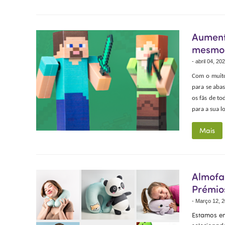
Aument
mesmo 
-
abril 04, 20
Com o muito
para se aba
os fãs de to
para a sua l
Mais
Almofa
Prémios
-
Março 12, 
Estamos en