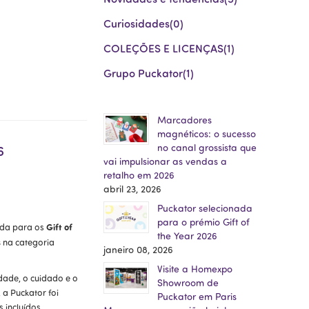
Curiosidades
(0)
COLEÇÕES E LICENÇAS
(1)
Grupo Puckator
(1)
Marcadores
magnéticos: o sucesso
6
no canal grossista que
vai impulsionar as vendas a
retalho em 2026
abril 23, 2026
Puckator selecionada
para o prémio Gift of
Gift of
ada para os
the Year 2026
s
na categoria
janeiro 08, 2026
Visite a Homexpo
dade, o cuidado e o
Showroom de
a Puckator foi
Puckator em Paris
s incluídos