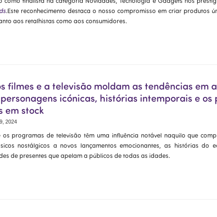
o como finalista na categoria Novidades, Tecnologia e Gadgets nos presti
ds
.Este reconhecimento destaca o nosso compromisso em criar produtos ún
nto aos retalhistas como aos consumidores.
s filmes e a televisão moldam as tendências em a
 personagens icónicas, histórias intemporais e os
s em stock
9, 2024
e os programas de televisão têm uma influência notável naquilo que com
sicos nostálgicos a novos lançamentos emocionantes, as histórias do ecr
ades de presentes que apelam a públicos de todas as idades.