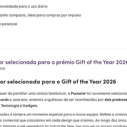
ionalidade para o uso diário
nho compacto, ideal para compras por impulso
e potencial
r selecionada para o prémio Gift of the Year 202
2026
or selecionada para o Gift of the Year 2026
Puckator
zer de partilhar uma notícia fantástica!: a
foi novamente selecion
wards
dois produto
e, este ano, estamos orgulhosos de ser reconhecidos por
 Tecnologia e Gadgets
.
onados é sempre um momento especial para a nossa equipa. Reflete a criativi
 comercial que colocamos em cada design que criamos. Ao longo dos anos, 
, finalista e até vencedora no Gift of the Year, por isso ver os nossos produto