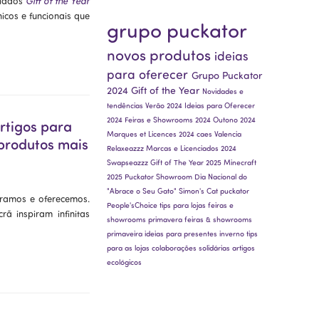
giados
Gift of the Year
icos e funcionais que
grupo puckator
novos produtos
ideias
para oferecer
Grupo Puckator
2024
Gift of the Year
Novidades e
tendências
Verão 2024
Ideias para Oferecer
2024
Feiras e Showrooms 2024
Outono 2024
rtigos para
Marques et Licences 2024
caes
Valencia
 produtos mais
Relaxeazzz
Marcas e Licenciados 2024
Swapseazzz
Gift of The Year 2025
Minecraft
2025
Puckator Showroom
Dia Nacional do
"Abrace o Seu Gato"
Simon's Cat
puckator
pramos e oferecemos.
People'sChoice
tips para lojas
feiras e
ã inspiram infinitas
showrooms
primavera
feiras & showrooms
primaveira
ideias para presentes
inverno
tips
para as lojas
colaborações solidárias
artigos
ecológicos