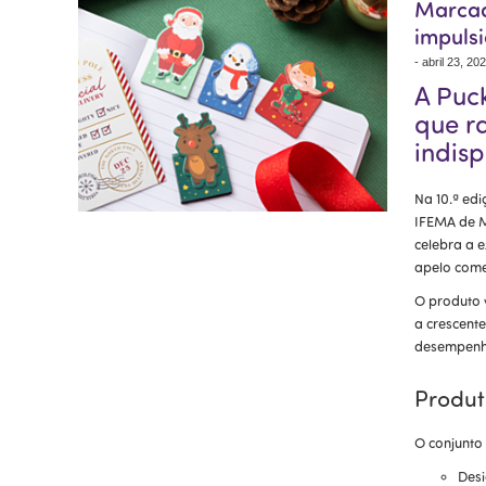
Marcad
impuls
-
abril 23, 20
A Puc
que r
indisp
Na 10.ª edi
IFEMA de M
celebra a e
apelo come
O produto 
a crescente
desempenho
Produt
O conjunto
Desi