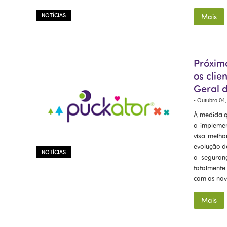
NOTÍCIAS
Mais
Próxim
os cli
Geral 
-
Outubro 04,
À medida q
a implemen
visa melho
evolução d
NOTÍCIAS
a seguran
totalmente
com os nov
Mais