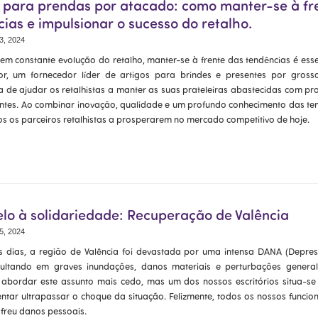
s para prendas por atacado: como manter-se à fr
ias e impulsionar o sucesso do retalho.
3, 2024
m constante evolução do retalho, manter-se à frente das tendências é esse
or, um fornecedor líder de artigos para brindes e presentes por gros
a de ajudar os retalhistas a manter as suas prateleiras abastecidas com pr
entes. Ao combinar inovação, qualidade e um profundo conhecimento das t
s os parceiros retalhistas a prosperarem no mercado competitivo de hoje.
lo à solidariedade: Recuperação de Valência
5, 2024
s dias, a região de Valência foi devastada por uma intensa DANA (Depres
esultando em graves inundações, danos materiais e perturbações general
abordar este assunto mais cedo, mas um dos nossos escritórios situa-se
entar ultrapassar o choque da situação. Felizmente, todos os nossos funcion
freu danos pessoais.