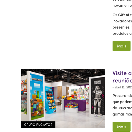
novamente 
Gift of
Os
inovadores
presentes.
produtos a
Mais
Visite
reunião
-
abril 11, 20
Procurando
que podem 
da Puckato
gamas mais
GRUPO PUCKATOR
Mais