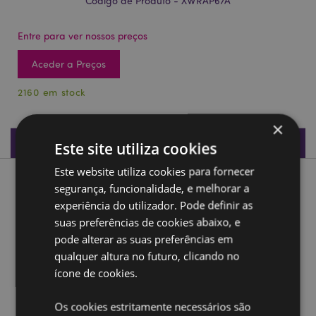
Código de Produto - XWRAP67A
Entre para ver nossos preços
Aceder a Preços
2160 em stock
×
Especificações do Produto
Este site utiliza cookies
Este website utiliza cookies para fornecer
Descrição do Produto
segurança, funcionalidade, e melhorar a
experiência do utilizador. Pode definir as
suas preferências de cookies abaixo, e
Rolo de papel de embrulho Jingle Bunch Natal
pode alterar as suas preferências em
Material:
Papel reciclado
qualquer altura no futuro, clicando no
Comprimento do rolo:
3m
ícone de cookies.
Feriado Sazonal/Ocasião Festiva:
Natal
Os cookies estritamente necessários são