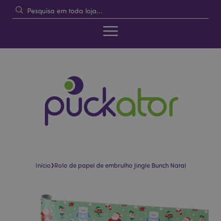
›
Início
Rolo de papel de embrulho Jingle Bunch Natal
Pular
Saltar
para
para
o
o
final
início