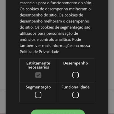
Ampliar informação:
essenciais para o funcionamento do sítio.
Quer saber mais acerca de comprar na Puckator?
leia
Os cookies de desempenho melhoram o
a nossa
Guia de informação para o cliente.
desempenho do sítio. Os cookies de
desempenho melhoram o desempenho
do sítio. Os cookies de segmentação são
Caracteristicas do Produto
utilizados para personalização de
Mais
Altura 70cm Comprimento 3m Rolo 70x3x3cm
anúncios e controlo analítico. Pode
Informação
5055071512742
também ver mais informações na nossa
48
Política de Privacidade
0.213000
Estritamente
Desempenho
Não
necessários
Não
Não
Segmentação
Funcionalidade