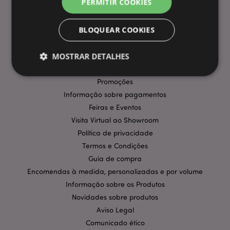
PERMITIR COOKIES
BLOQUEAR COOKIES
INFORMAÇÃO
MOSTRAR DETALHES
Perguntas Frequentes
Entregas e Envios
Promoções
Informação sobre pagamentos
Estritamente necessários
Desempenho
Feiras e Eventos
Segmentação
Funcionalidade
Visita Virtual ao Showroom
Os cookies estritamente necessários permitem
Política de privacidade
funcionalidades centrais do website, tais como login
Termos e Condições
de utilizador e gestão de conta. O sítio web não
pode ser utilizado correctamente sem os cookies
Guia de compra
estritamente necessários.
Encomendas à medida, personalizadas e por volume
Provider
/
Nome
Expir
Informação sobre os Produtos
Domínio
Novidades sobre produtos
CookieScriptConsent
1 m
CookieScript
Aviso Legal
.puckator.pt
Comunicado ético