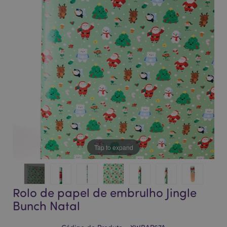
da
da
Galeria
Galeria
de
de
imagens
imagens
Tap to expand
Rolo de papel de embrulho Jingle
Bunch Natal