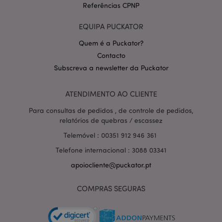
Referências CPNP
EQUIPA PUCKATOR
Quem é a Puckator?
Contacto
Subscreva a newsletter da Puckator
Política de Privacidade da
Google
mage-cache-storage-section-
1 d
Adobe Inc.
invalidation
www.puckator.pt
ATENDIMENTO AO CLIENTE
Para consultas de pedidos , de controle de pedidos,
relatórios de quebras / escassez
Telemóvel : 00351 912 946 361
PHPSESSID
1 di
PHP.net
Telefone internacional : 3088 03341
hor
.www.puckator.pt
apoiocliente@puckator.pt
COMPRAS SEGURAS