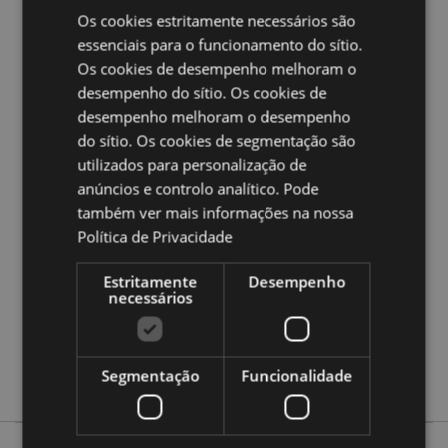
Os cookies estritamente necessários são
Ampliar informação:
essenciais para o funcionamento do sítio.
Quer saber mais acerca de comprar na Puckator?
leia
Os cookies de desempenho melhoram o
a nossa
Guia de informação para o cliente.
desempenho do sítio. Os cookies de
desempenho melhoram o desempenho
Caracteristicas do Produto
do sítio. Os cookies de segmentação são
utilizados para personalização de
Mais
Altura 8.5cm Largura 6cm Profundidade 0.1cm
Informação
Pacote 9x6.5x2.5cm
anúncios e controlo analítico. Pode
também ver mais informações na nossa
5055071758638
Política de Privacidade
120
0.113000
Estritamente
Desempenho
Não
necessários
Não
Não
Segmentação
Funcionalidade
Natal Botánico