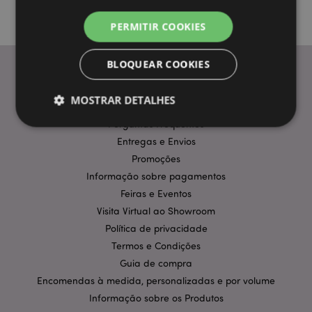
PERMITIR COOKIES
BLOQUEAR COOKIES
MOSTRAR DETALHES
INFORMAÇÃO
Perguntas Frequentes
Entregas e Envios
Estritamente necessários
Desempenho
Promoções
Segmentação
Funcionalidade
Informação sobre pagamentos
Feiras e Eventos
Os cookies estritamente necessários permitem
Visita Virtual ao Showroom
funcionalidades centrais do website, tais como login
de utilizador e gestão de conta. O sítio web não
Política de privacidade
pode ser utilizado correctamente sem os cookies
Termos e Condições
estritamente necessários.
Guia de compra
Provider
/
Nome
Expir
Domínio
Encomendas à medida, personalizadas e por volume
Informação sobre os Produtos
CookieScriptConsent
1 m
CookieScript
.puckator.pt