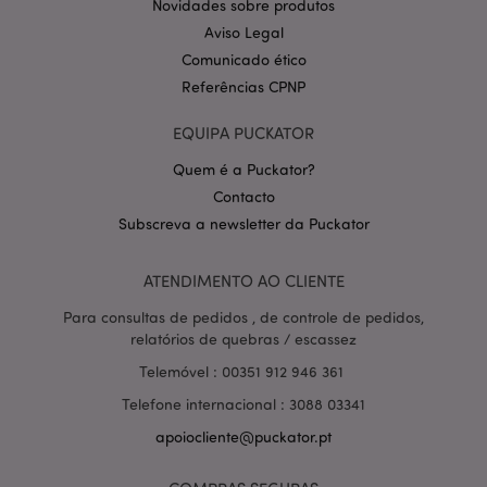
Novidades sobre produtos
Aviso Legal
Comunicado ético
Referências CPNP
EQUIPA PUCKATOR
Quem é a Puckator?
Contacto
Política de Privacidade da
Google
mage-cache-storage-section-
1 d
Subscreva a newsletter da Puckator
Adobe Inc.
invalidation
www.puckator.pt
ATENDIMENTO AO CLIENTE
Para consultas de pedidos , de controle de pedidos,
relatórios de quebras / escassez
PHPSESSID
1 di
PHP.net
Telemóvel : 00351 912 946 361
hor
.www.puckator.pt
Telefone internacional : 3088 03341
apoiocliente@puckator.pt