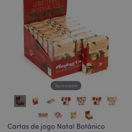
da
da
Galeria
Galeria
de
de
imagens
imagens
Tap to expand
Cartas de jogo Natal Botánico