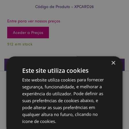
Código de Produto - XPCARD26
Entre para ver nossos preços
Aceder a Preços
912 em stock
×
Especificações do Produto
Este site utiliza cookies
Este website utiliza cookies para fornecer
Descrição do Produto
segurança, funcionalidade, e melhorar a
experiência do utilizador. Pode definir as
Cartas de jogo Natal Botánico
suas preferências de cookies abaixo, e
Material:
Cartão e Papel
pode alterar as suas preferências em
Número de cartas na baralha:
qualquer altura no futuro, clicando no
52 mais 2 Jokers
ícone de cookies.
Feriado Sazonal/Ocasião Festiva:
Natal