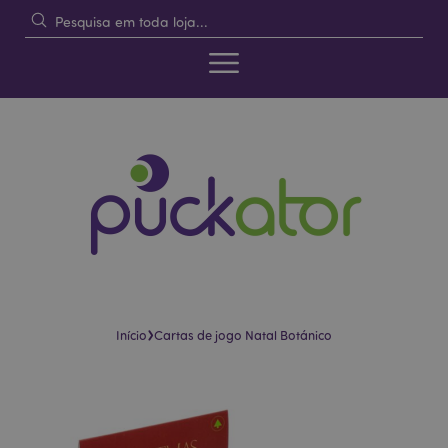
›
Início
Cartas de jogo Natal Botánico
Pular
Saltar
para
para
o
o
final
início