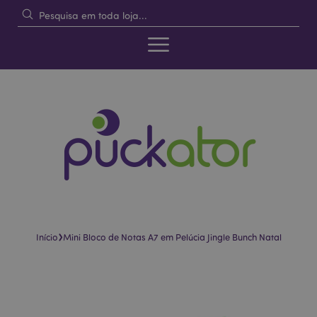
›
Início
Mini Bloco de Notas A7 em Pelúcia Jingle Bunch Natal
Pular
Saltar
para
para
o
o
final
início