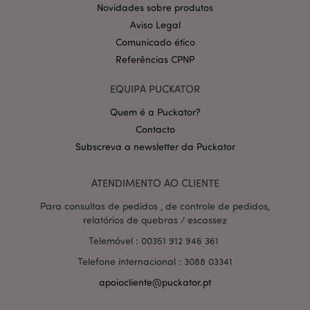
Novidades sobre produtos
Aviso Legal
Comunicado ético
Referências CPNP
EQUIPA PUCKATOR
Quem é a Puckator?
Contacto
Política de Privacidade da
Google
mage-cache-storage-section-
1 d
Adobe Inc.
Subscreva a newsletter da Puckator
invalidation
www.puckator.pt
ATENDIMENTO AO CLIENTE
Para consultas de pedidos , de controle de pedidos,
relatórios de quebras / escassez
PHPSESSID
1 di
PHP.net
Telemóvel : 00351 912 946 361
hor
.www.puckator.pt
Telefone internacional : 3088 03341
apoiocliente@puckator.pt