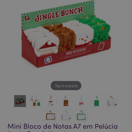
da
da
Galeria
Galeria
de
de
imagens
imagens
Tap to expand
Mini Bloco de Notas A7 em Pelúcia