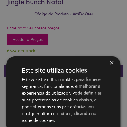
Jingle Bunch Natal
Código de Produto - XMEMO141
Entre para ver nossos preços
Aceder a Preços
6624 em stock
×
Este site utiliza cookies
Especificações do Produto
Este website utiliza cookies para fornecer
segurança, funcionalidade, e melhorar a
Descrição do Produto
experiência do utilizador. Pode definir as
suas preferências de cookies abaixo, e
Mini Bloco de Notas A7 em Pelúcia Jingle Bunch Natal
pode alterar as suas preferências em
Material:
Poliéster, papel, metal, plástico e cartão
qualquer altura no futuro, clicando no
Tipo de livro:
A7 - 60 Páginas
ícone de cookies.