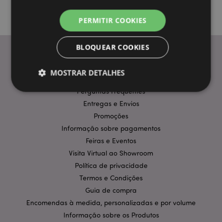
PERMITIR COOKIES
BLOQUEAR COOKIES
MOSTRAR DETALHES
INFORMAÇÃO
Perguntas Frequentes
Entregas e Envios
Estritamente necessários
Desempenho
Promoções
Segmentação
Funcionalidade
Informação sobre pagamentos
Feiras e Eventos
Os cookies estritamente necessários permitem
funcionalidades centrais do website, tais como login
Visita Virtual ao Showroom
de utilizador e gestão de conta. O sítio web não
Política de privacidade
pode ser utilizado correctamente sem os cookies
estritamente necessários.
Termos e Condições
Guia de compra
Provider
/
Nome
Expir
Domínio
Encomendas à medida, personalizadas e por volume
CookieScriptConsent
1 m
CookieScript
Informação sobre os Produtos
.puckator.pt