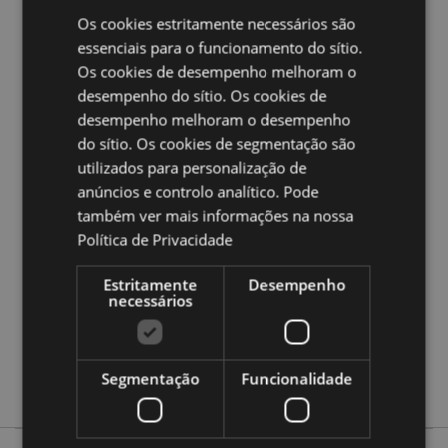
Feriado Sazonal/Ocasião Festiva:
Natal
Os cookies estritamente necessários são
essenciais para o funcionamento do sítio.
Ampliar informação:
Os cookies de desempenho melhoram o
Quer saber mais acerca de comprar na Puckator?
leia
desempenho do sítio. Os cookies de
a nossa
Guia de informação para o cliente.
desempenho melhoram o desempenho
do sítio. Os cookies de segmentação são
Caracteristicas do Produto
utilizados para personalização de
anúncios e controlo analítico. Pode
Mais
Altura 9cm Largura 6.5cm Profundidade 1.5cm
Informação
também ver mais informações na nossa
5055071513107
Política de Privacidade
64
0.075000
Estritamente
Desempenho
necessários
Não
Não
Não
Segmentação
Funcionalidade
Jingle Bunch