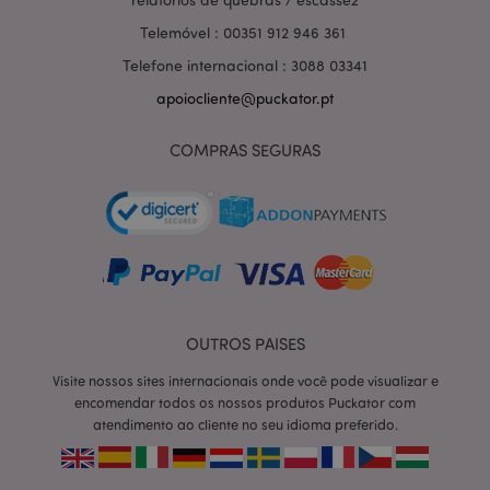
Telemóvel : 00351 912 946 361
Telefone internacional : 3088 03341
apoiocliente@puckator.pt
COMPRAS SEGURAS
OUTROS PAISES
section_data_ids
1 d
Adobe Inc.
www.puckator.pt
Visite nossos sites internacionais onde você pode visualizar e
encomendar todos os nossos produtos Puckator com
atendimento ao cliente no seu idioma preferido.