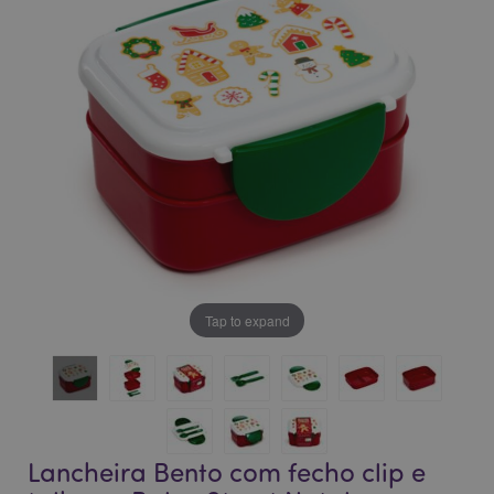
da
da
Galeria
Galeria
de
de
imagens
imagens
Tap to expand
Lancheira Bento com fecho clip e