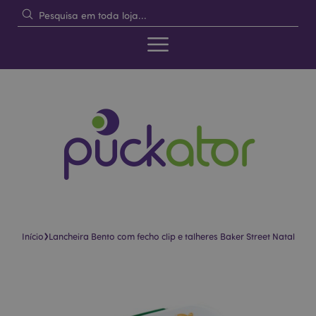
›
Início
Lancheira Bento com fecho clip e talheres Baker Street Natal
Pular
Saltar
para
para
o
o
final
início