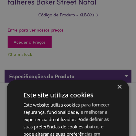
talheres Baker Street Natal
Código de Produto - XLBOX113
Entre para ver nossos preços
Aceder a Preços
73 em stock
Especificações do Produto
×
Este site utiliza cookies
Descrição do Produto
Este website utiliza cookies para fornecer
Lancheira Bento com fecho clip e talheres Baker Street
segurança, funcionalidade, e melhorar a
Natal
experiência do utilizador. Pode definir as
Material:
Polipropileno
suas preferências de cookies abaixo, e
pode alterar as suas preferências em
Apto para Comida:
Sim