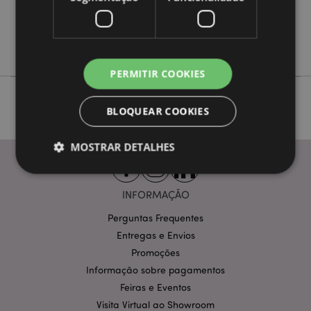
Não
Não
Baker Street
PERMITIR COOKIES
BLOQUEAR COOKIES
MOSTRAR DETALHES
INFORMAÇÃO
Estritamente necessários
Desempenho
Perguntas Frequentes
Segmentação
Funcionalidade
Entregas e Envios
Os cookies estritamente necessários permitem
Promoções
funcionalidades centrais do website, tais como login
Informação sobre pagamentos
de utilizador e gestão de conta. O sítio web não
pode ser utilizado correctamente sem os cookies
Feiras e Eventos
estritamente necessários.
Visita Virtual ao Showroom