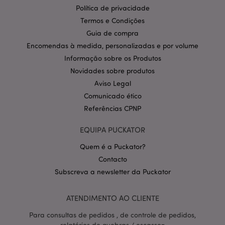
Provider
/
Nome
Expir
Política de privacidade
Domínio
Termos e Condições
CookieScriptConsent
1 m
CookieScript
.puckator.pt
Guia de compra
Encomendas à medida, personalizadas e por volume
Informação sobre os Produtos
Novidades sobre produtos
Aviso Legal
Comunicado ético
Referências CPNP
Política de Privacidade da
EQUIPA PUCKATOR
Google
mage-cache-storage-section-
1 d
Adobe Inc.
invalidation
www.puckator.pt
Quem é a Puckator?
Contacto
Subscreva a newsletter da Puckator
ATENDIMENTO AO CLIENTE
PHPSESSID
1 di
PHP.net
hor
.www.puckator.pt
Para consultas de pedidos , de controle de pedidos,
relatórios de quebras / escassez