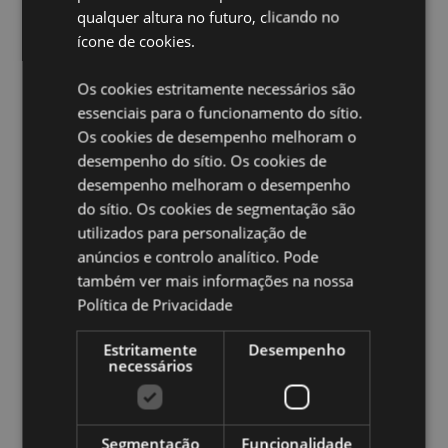
qualquer altura no futuro, clicando no
Apto para Microondas:
Não
ícone de cookies.
Apto para Máquina de lavar loiça:
Não
Sem BPA:
Sim
Os cookies estritamente necessários são
essenciais para o funcionamento do sítio.
Volume:
TBC
Os cookies de desempenho melhoram o
Ampliar informação:
desempenho do sítio. Os cookies de
desempenho melhoram o desempenho
Quer saber mais acerca de comprar na Puckator?
leia
do sítio. Os cookies de segmentação são
a nossa
Guia de informação para o cliente.
utilizados para personalização de
anúncios e controlo analítico. Pode
Caracteristicas do Produto
também ver mais informações na nossa
Mais
Altura 8.5cm Largura 15.5cm Profundidade
Política de Privacidade
Informação
14cm Talheres 12.5cm
Estritamente
Desempenho
5055071797446
necessários
48
0.212000
Sim
Segmentação
Funcionalidade