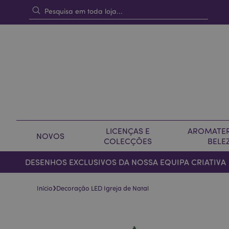
LICENÇAS E
AROMATER
NOVOS
COLECÇÕES
BELE
DESENHOS EXCLUSIVOS DA NOSSA EQUIPA CRIATIVA
›
Início
Decoração LED Igreja de Natal
Pular
Saltar
para
para
o
o