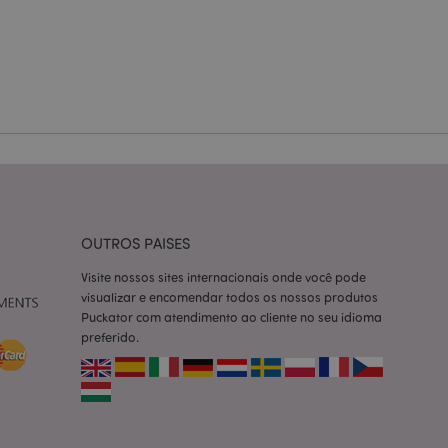
zador e gestão de
ço Cookie-
ferências de
itante. É
okie Cookie-
nte.
tar o cache de
zer as páginas
 baseados na
OUTROS PAISES
tificador de
ter variáveis de
Visite nossos sites internacionais onde você pode
nte é um número
le é usado pode ser
visualizar e encomendar todos os nossos produtos
m bom exemplo é
Puckator com atendimento ao cliente no seu idioma
um usuário entre as
preferido.
cas do cliente
 pelo comprador,
informações de
utras notificações
o, como a mensagem