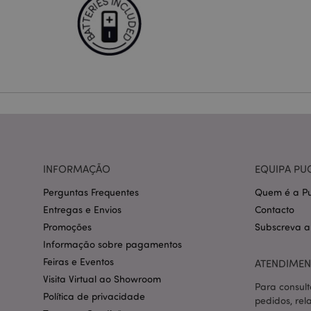
Os cookies estritamen
conta. O sítio web nã
Nome
CookieScriptConse
mage-cache-storage
invalidation
PHPSESSID
INFORMAÇÃO
EQUIPA PU
Perguntas Frequentes
Quem é a Pu
Entregas e Envios
Contacto
Promoções
Subscreva a
Informação sobre pagamentos
section_data_ids
Feiras e Eventos
ATENDIMEN
Visita Virtual ao Showroom
Para consult
Política de privacidade
pedidos, rel
mage-messages