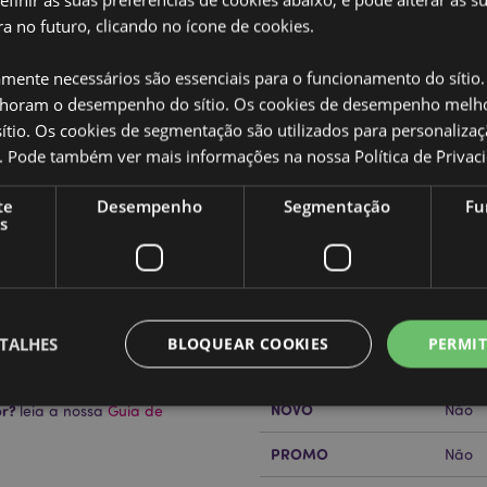
a no futuro, clicando no ícone de cookies.
amente necessários são essenciais para o funcionamento do sítio.
oram o desempenho do sítio. Os cookies de desempenho melh
tio. Os cookies de segmentação são utilizados para personalizaç
Caracteristicas do Produ
co. Pode também ver mais informações na nossa
Política de Privac
Mais
Dimensões
Altur
Informação
te
Desempenho
Segmentação
Fu
s
Código de barras
, plástico e metal
50550
Quantidade do cartão
12
Peso (kg)
0.223
TALHES
BLOQUEAR COOKIES
PERMIT
SALDOS
Sim
NOVO
or?
Não
leia a nossa
Guia de
Estritamente necessários
Desempenho
Segmentação
Funcionalidade
PROMO
Não