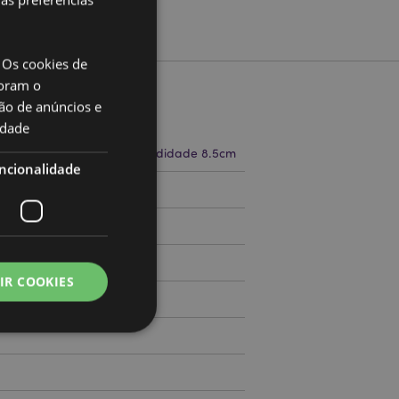
 Os cookies de
oram o
ão de anúncios e
to
idade
a 25cm Largura 16cm Profundidade 8.5cm
ncionalidade
71797880
000
IR COOKIES