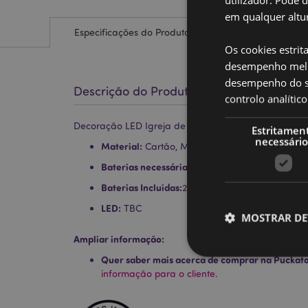
em qualquer altur
Especificações do Produto
Os cookies estrit
desempenho melh
desempenho do sí
Descrição do Produto
controlo analíti
Decoração LED Igreja de Natal
Estritamen
necessário
Material:
Cartão, MDF, purpurina biodegradável
Baterias necessárias:
Sim
Baterias Incluidas:
2 x LR44
LED:
TBC
MOSTRAR DE
Ampliar informação:
Quer saber mais acerca de comprar na Puckat
informação para o cliente.