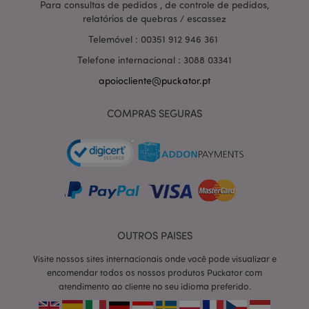
Para consultas de pedidos , de controle de pedidos,
relatórios de quebras / escassez
Telemóvel : 00351 912 946 361
Telefone internacional : 3088 03341
apoiocliente@puckator.pt
COMPRAS SEGURAS
OUTROS PAISES
section_data_ids
1 d
Adobe Inc.
www.puckator.pt
Visite nossos sites internacionais onde você pode visualizar e
encomendar todos os nossos produtos Puckator com
atendimento ao cliente no seu idioma preferido.