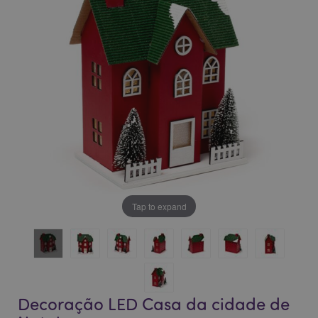
da
da
Galeria
Galeria
de
de
imagens
imagens
Tap to expand
Decoração LED Casa da cidade de