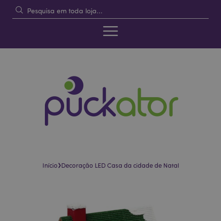
›
Início
Decoração LED Casa da cidade de Natal
Pular
Saltar
para
para
o
o
final
início