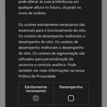
pode alterar as suas preferências em
Baterias Incluidas:
2 x LR44
qualquer altura no futuro, clicando no
LED:
ícone de cookies.
TBC
Ampliar informação:
Os cookies estritamente necessários são
essenciais para o funcionamento do sítio.
Quer saber mais acerca de comprar na Puckator?
leia
a nossa
Os cookies de desempenho melhoram o
Guia de informação para o cliente.
desempenho do sítio. Os cookies de
desempenho melhoram o desempenho
do sítio. Os cookies de segmentação são
utilizados para personalização de
anúncios e controlo analítico. Pode
também ver mais informações na nossa
Política de Privacidade
Caracteristicas do Produto
Mais
Altura 20cm Largura 15.5cm Profundidade
Estritamente
Desempenho
Informação
11cm
necessários
5055071797873
12