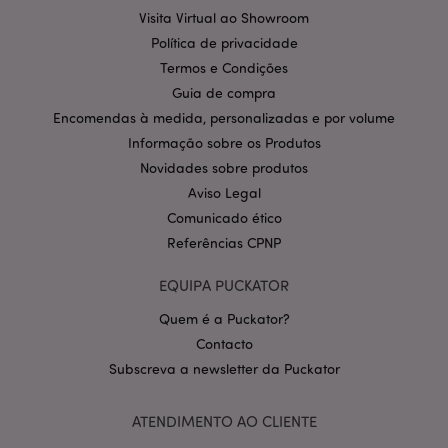
Provider
/
Visita Virtual ao Showroom
Nome
Expir
Domínio
Política de privacidade
CookieScriptConsent
1 m
CookieScript
Termos e Condições
.puckator.pt
Guia de compra
Encomendas à medida, personalizadas e por volume
Informação sobre os Produtos
Novidades sobre produtos
Aviso Legal
Comunicado ético
Referências CPNP
Política de Privacidade da
EQUIPA PUCKATOR
Google
mage-cache-storage-section-
1 d
Adobe Inc.
invalidation
www.puckator.pt
Quem é a Puckator?
Contacto
Subscreva a newsletter da Puckator
PHPSESSID
1 di
PHP.net
ATENDIMENTO AO CLIENTE
hor
.www.puckator.pt