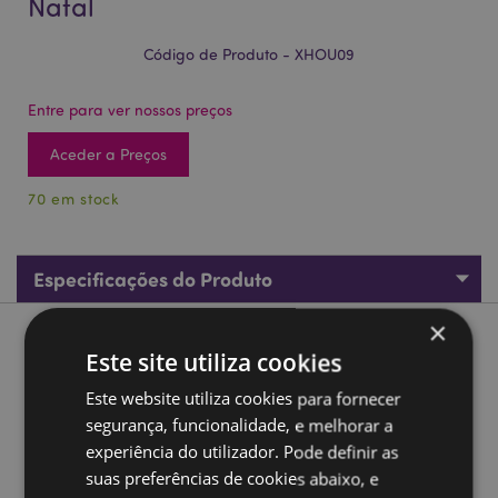
Natal
Código de Produto - XHOU09
Entre para ver nossos preços
Aceder a Preços
70 em stock
Especificações do Produto
×
Descrição do Produto
Este site utiliza cookies
Este website utiliza cookies para fornecer
Decoração LED Casa da cidade de Natal
segurança, funcionalidade, e melhorar a
Material:
Cartão, MDF, purpurina biodegradável,
experiência do utilizador. Pode definir as
plástico e metal
suas preferências de cookies abaixo, e
Baterias necessárias:
Sim