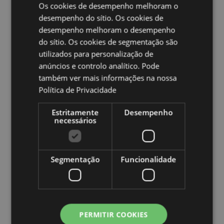
de Man (Reino Unido), Itália (Continental), Jersey (Ilhas
Os cookies de desempenho melhoram o
do Canal), Kosovo, Letônia, Liechtenstein, Lituânia,
desempenho do sítio. Os cookies de
Luxemburgo, Macedônia do Norte, Madeira
desempenho melhoram o desempenho
(Portugal), Malta, Martinica, Mayotte, Moldávia,
do sítio. Os cookies de segmentação são
Montenegro, Países Baixos, Noruega, Polônia,
utilizados para personalização de
Portugal (Continental), Reunião, Romênia, Rússia, São
Martinho (parte francesa), Sérvia, Sicília (Itália),
anúncios e controlo analítico. Pode
Eslováquia, Eslovênia, Espanha (Continental), Suécia,
também ver mais informações na nossa
Suíça, Turquia, Ucrânia, Reino Unido (Continental),
Política de Privacidade
Reino Unido (Irlanda do Norte, Terras Altas e Ilhas)
Feriado Sazonal/Ocasião Festiva:
Natal
Estritamente
Desempenho
necessários
Ampliar informação:
Quer saber mais acerca de comprar na Puckator?
leia
a nossa
Guia de informação para o cliente.
Segmentação
Funcionalidade
PERMITIR COOKIES