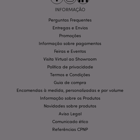
INFORMAÇÃO
Perguntas Frequentes
Entregas e Envios
Promoções
Política de Privacidade da
Informação sobre pagamentos
Google
mage-cache-storage-section-
1 d
Adobe Inc.
invalidation
www.puckator.pt
Feiras e Eventos
Visita Virtual ao Showroom
Política de privacidade
Termos e Condições
Guia de compra
PHPSESSID
1 di
PHP.net
Encomendas à medida, personalizadas e por volume
hor
.www.puckator.pt
Informação sobre os Produtos
Novidades sobre produtos
Aviso Legal
Comunicado ético
Referências CPNP