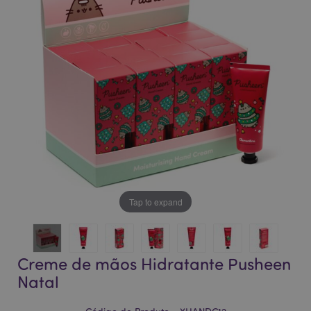
da
da
Galeria
Galeria
de
de
imagens
imagens
Tap to expand
Creme de mãos Hidratante Pusheen
Natal