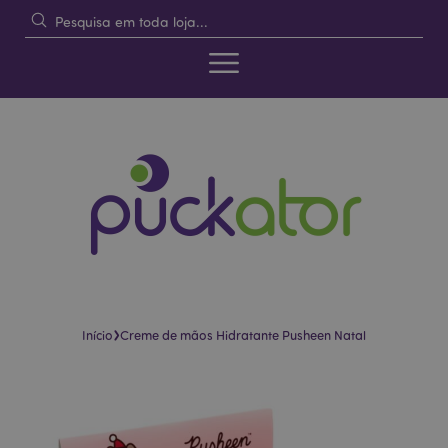
›
Início
Creme de mãos Hidratante Pusheen Natal
Pular
Saltar
para
para
o
o
final
início