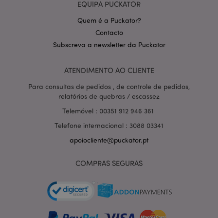
EQUIPA PUCKATOR
Quem é a Puckator?
Contacto
Subscreva a newsletter da Puckator
ATENDIMENTO AO CLIENTE
Para consultas de pedidos , de controle de pedidos,
relatórios de quebras / escassez
section_data_ids
1 d
Adobe Inc.
www.puckator.pt
Telemóvel : 00351 912 946 361
Telefone internacional : 3088 03341
apoiocliente@puckator.pt
COMPRAS SEGURAS
mage-messages
1 di
Adobe Inc.
hor
www.puckator.pt