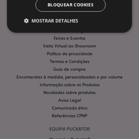
BLOQUEAR COOKIES
Perguntas Frequentes
Entregas e Envios
MOSTRAR DETALHES
Promoções
Informação sobre pagamentos
Feiras e Eventos
Estritamente necessários
Desempenho
Visita Virtual ao Showroom
Política de privacidade
Segmentação
Funcionalidade
Termos e Condições
Os cookies estritamente necessários permitem
Guia de compra
funcionalidades centrais do website, tais como login
de utilizador e gestão de conta. O sítio web não
Encomendas à medida, personalizadas e por volume
pode ser utilizado correctamente sem os cookies
Informação sobre os Produtos
estritamente necessários.
Novidades sobre produtos
Provider
/
Nome
Expir
Domínio
Aviso Legal
Comunicado ético
CookieScriptConsent
1 m
CookieScript
.puckator.pt
Referências CPNP
EQUIPA PUCKATOR