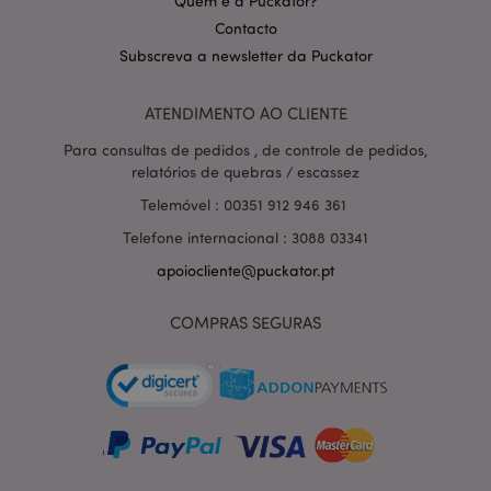
Quem é a Puckator?
Contacto
Subscreva a newsletter da Puckator
ATENDIMENTO AO CLIENTE
Política de Privacidade da
Google
mage-cache-storage-section-
1 d
Adobe Inc.
Para consultas de pedidos , de controle de pedidos,
invalidation
www.puckator.pt
relatórios de quebras / escassez
Telemóvel : 00351 912 946 361
Telefone internacional : 3088 03341
apoiocliente@puckator.pt
PHPSESSID
1 di
PHP.net
hor
.www.puckator.pt
COMPRAS SEGURAS