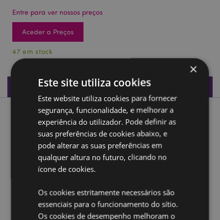
Entre para ver nossos preços
Aceder a Preços
47 em stock
×
Este site utiliza cookies
Especificações do Produto
Este website utiliza cookies para fornecer
segurança, funcionalidade, e melhorar a
Descrição do Produto
experiência do utilizador. Pode definir as
suas preferências de cookies abaixo, e
Base Mundial das Fadas Florais
pode alterar as suas preferências em
Material:
qualquer altura no futuro, clicando no
Resina
ícone de cookies.
Ampliar informação:
Os cookies estritamente necessários são
Quer saber mais acerca de comprar na Puckator?
leia
a nossa
Guia de informação para o cliente.
essenciais para o funcionamento do sítio.
Os cookies de desempenho melhoram o