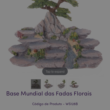
da
da
Galeria
Galeria
de
de
imagens
imagens
Tap to expand
Base Mundial das Fadas Florais
Código de Produto - WS128B