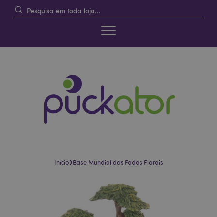
›
Início
Base Mundial das Fadas Florais
Pular
Saltar
para
para
o
o
final
início