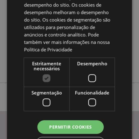
desempenho do sítio. Os cookies de
Caracteristicas do Produto
desempenho melhoram o desempenho
Mais
Altura 16cm Largura 22cm Profundidade 16cm
do sítio. Os cookies de segmentação são
Informação
utilizados para personalização de
5055071605628
anúncios e controlo analítico. Pode
8
também ver mais informações na nossa
1.080000
Política de Privacidade
Não
Não
Estritamente
Desempenho
necessários
Não
Segmentação
Funcionalidade
PERMITIR COOKIES
INFORMAÇÃO