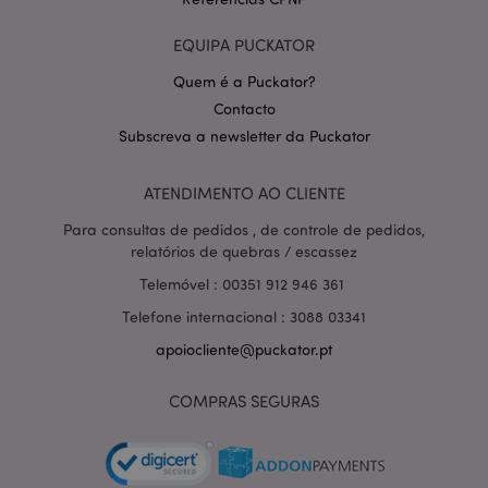
EQUIPA PUCKATOR
Quem é a Puckator?
Contacto
Subscreva a newsletter da Puckator
Política de Privacidade da
Google
mage-cache-storage-section-
1 d
Adobe Inc.
ATENDIMENTO AO CLIENTE
invalidation
www.puckator.pt
Para consultas de pedidos , de controle de pedidos,
relatórios de quebras / escassez
Telemóvel : 00351 912 946 361
Telefone internacional : 3088 03341
PHPSESSID
1 di
PHP.net
hor
.www.puckator.pt
apoiocliente@puckator.pt
COMPRAS SEGURAS