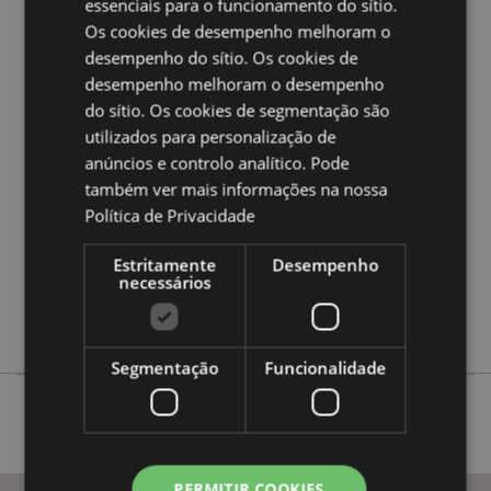
essenciais para o funcionamento do sítio.
Quer saber mais acerca de comprar na Puckator?
leia
Os cookies de desempenho melhoram o
a nossa
Guia de informação para o cliente.
desempenho do sítio. Os cookies de
desempenho melhoram o desempenho
do sítio. Os cookies de segmentação são
Caracteristicas do Produto
utilizados para personalização de
Mais
Altura 12cm Largura 25cm Profundidade 5.5cm
anúncios e controlo analítico. Pode
Informação
5055071506840
também ver mais informações na nossa
12
Política de Privacidade
0.567000
Estritamente
Desempenho
Não
necessários
Não
Não
Segmentação
Funcionalidade
PERMITIR COOKIES