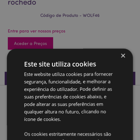
rochedo
Código de Produto - WOLF46
Entre para ver nossos preços
Aceder a Preços
×
122 em stock
Este site utiliza cookies
Este website utiliza cookies para fornecer
Especificações do Produto
segurança, funcionalidade, e melhorar a
experiência do utilizador. Pode definir as
suas preferências de cookies abaixo, e
Descrição do Produto
pode alterar as suas preferências em
qualquer altura no futuro, clicando no
Filhotes de lobo brincando no rochedo
ícone de cookies.
Material:
Resina
Os cookies estritamente necessários são
Ampliar informação: