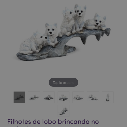
da
da
Galeria
Galeria
de
de
imagens
imagens
Tap to expand
Filhotes de lobo brincando no