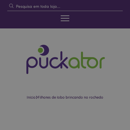
›
Início
Filhotes de lobo brincando no rochedo
Pular
Saltar
para
para
o
o
final
início