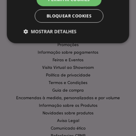
BLOQUEAR COOKIES
INFORMAÇÃO
Perguntas Frequentes
MOSTRAR DETALHES
Entregas e Envios
Promoções
Informação sobre pagamentos
Estritamente necessários
Desempenho
Feiras e Eventos
Segmentação
Funcionalidade
Visita Virtual ao Showroom
Política de privacidade
Os cookies estritamente necessários permitem
funcionalidades centrais do website, tais como login
Termos e Condições
de utilizador e gestão de conta. O sítio web não
pode ser utilizado correctamente sem os cookies
Guia de compra
estritamente necessários.
Encomendas à medida, personalizadas e por volume
Provider
/
Informação sobre os Produtos
Nome
Expir
Domínio
Novidades sobre produtos
CookieScriptConsent
1 m
CookieScript
Aviso Legal
.puckator.pt
Comunicado ético
Referências CPNP