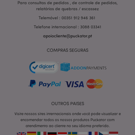
Para consultas de pedidos , de controle de pedidos,
Provider
/
Nome
Expir
relatórios de quebras / escassez
Domínio
Telemóvel : 00351 912 946 361
CookieScriptConsent
1 m
CookieScript
.puckator.pt
Telefone internacional : 3088 03341
apoiocliente@puckator.pt
COMPRAS SEGURAS
Política de Privacidade da
Google
mage-cache-storage-section-
1 d
Adobe Inc.
invalidation
www.puckator.pt
OUTROS PAISES
Visite nossos sites internacionais onde você pode visualizar e
encomendar todos os nossos produtos Puckator com
PHPSESSID
1 di
PHP.net
atendimento ao cliente no seu idioma preferido.
hor
.www.puckator.pt