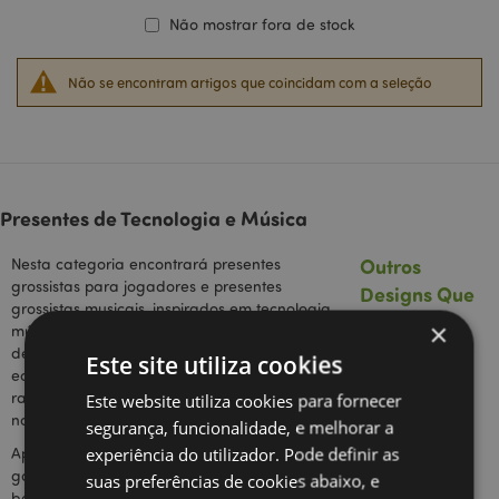
Não mostrar fora de stock
Não se encontram artigos que coincidam com a seleção
Presentes de Tecnologia e Música
Outros
Nesta categoria encontrará presentes
grossistas para jogadores e presentes
Designs Que
grossistas musicais, inspirados em tecnologia,
Poderá
×
música e jogos. Esta linha exclusiva e peculiar
Gostar:
de presentes e gadgets oferece uma coleção
Este site utiliza cookies
eclética e versátil de produtos que
Presentes
rapidamente se está a tornar numa das
Este website utiliza cookies para fornecer
Masculinos
nossas categorias mais vendidas.
segurança, funcionalidade, e melhorar a
Submarino
experiência do utilizador. Pode definir as
Apresentando algumas das nossas novas
Amarelo
gamas mais quentes - alto-falantes portáteis,
Desporto &
suas preferências de cookies abaixo, e
bancos de potência e carregadores, esta
Atividades Ar