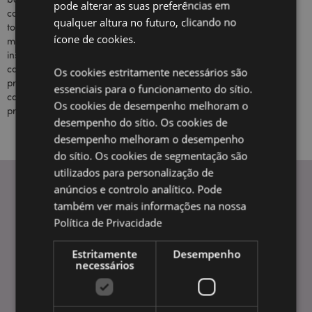
pode alterar as suas preferências em
coleção tem presentes e acessórios para
Livre
qualquer altura no futuro, clicando no
todos, de velhos roqueiros a adolescentes
ícone de cookies.
mais experientes em tecnologia! Se toca um
instrumento musical, passa a noite numa
consola de jogos ou simplesmente gosta de
Os cookies estritamente necessários são
produtos com um toque criativo, a nossa
essenciais para o funcionamento do sítio.
categoria de presentes para jogadores e
Os cookies de desempenho melhoram o
presentes musicais é a melhor para si!
desempenho do sítio. Os cookies de
desempenho melhoram o desempenho
do sítio. Os cookies de segmentação são
utilizados para personalização de
anúncios e controlo analítico. Pode
também ver mais informações na nossa
INFORMAÇÃO
Política de Privacidade
Perguntas Frequentes
Estritamente
Desempenho
Entregas e Envios
necessários
Promoções
Informação sobre pagamentos
Feiras e Eventos