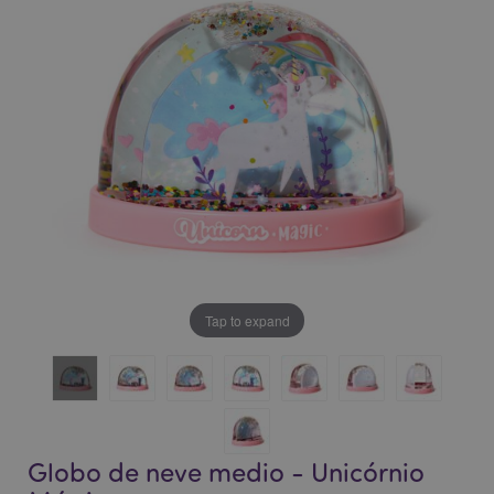
da
da
Galeria
Galeria
de
de
imagens
imagens
Tap to expand
Globo de neve medio - Unicórnio