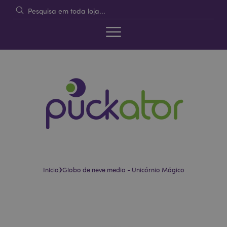
›
Início
Globo de neve medio - Unicórnio Mágico
Pular
Saltar
para
para
o
o
final
início