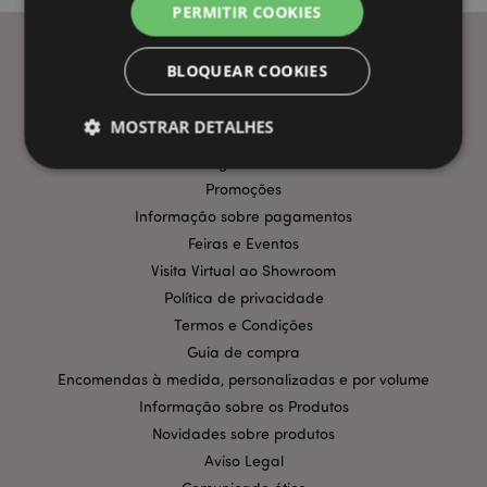
PERMITIR COOKIES
BLOQUEAR COOKIES
INFORMAÇÃO
MOSTRAR DETALHES
Perguntas Frequentes
Entregas e Envios
Promoções
Estritamente necessários
Desempenho
Informação sobre pagamentos
Feiras e Eventos
Segmentação
Funcionalidade
Visita Virtual ao Showroom
Os cookies estritamente necessários permitem
Política de privacidade
funcionalidades centrais do website, tais como login
de utilizador e gestão de conta. O sítio web não
Termos e Condições
pode ser utilizado correctamente sem os cookies
Guia de compra
estritamente necessários.
Encomendas à medida, personalizadas e por volume
Provider
/
Nome
Expir
Domínio
Informação sobre os Produtos
Novidades sobre produtos
CookieScriptConsent
1 m
CookieScript
.puckator.pt
Aviso Legal