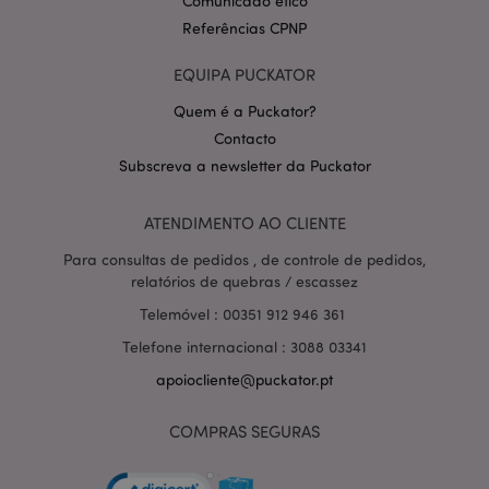
Comunicado ético
Referências CPNP
EQUIPA PUCKATOR
Quem é a Puckator?
Contacto
Subscreva a newsletter da Puckator
Política de Privacidade da
Google
mage-cache-storage-section-
1 d
Adobe Inc.
invalidation
www.puckator.pt
ATENDIMENTO AO CLIENTE
Para consultas de pedidos , de controle de pedidos,
relatórios de quebras / escassez
Telemóvel : 00351 912 946 361
PHPSESSID
1 di
PHP.net
Telefone internacional : 3088 03341
hor
.www.puckator.pt
apoiocliente@puckator.pt
COMPRAS SEGURAS