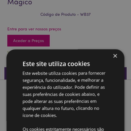
Mágico
Código de Produto - WB37
Entre para ver nossos preços
Aceder a Preços
159 em stock
×
Este site utiliza cookies
Especificações do Produto
Este website utiliza cookies para fornecer
segurança, funcionalidade, e melhorar a
experiência do utilizador. Pode definir as
Descrição do Produto
suas preferências de cookies abaixo, e
pode alterar as suas preferências em
Globo de neve medio - Unicórnio Mágico
qualquer altura no futuro, clicando no
Material:
Plástico e Brilhante
ícone de cookies.
Ampliar informação:
Os cookies estritamente necessários são