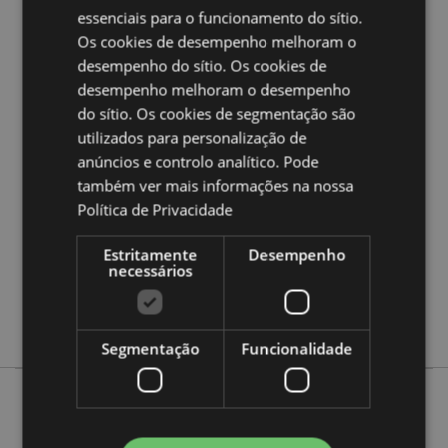
essenciais para o funcionamento do sítio.
Quer saber mais acerca de comprar na Puckator?
leia
a nossa
Guia de informação para o cliente.
Os cookies de desempenho melhoram o
desempenho do sítio. Os cookies de
desempenho melhoram o desempenho
Caracteristicas do Produto
do sítio. Os cookies de segmentação são
Mais
Altura 5cm Largura 7cm Profundidade 5cm
utilizados para personalização de
Informação
5055071506024
anúncios e controlo analítico. Pode
também ver mais informações na nossa
60
Política de Privacidade
0.115000
Sim
Estritamente
Desempenho
Não
necessários
Não
Unicórnios
Segmentação
Funcionalidade