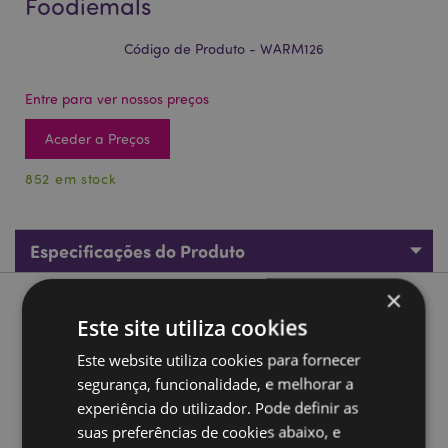
Foodiemals
Código de Produto - WARM126
Entre para ver nossos preços
Aceder a Preços
852 em stock
Especificações do Produto
×
Descrição do Produto
Este site utiliza cookies
Este website utiliza cookies para fornecer
Aquecedor de mãos com pelúcia Foodiemals
segurança, funcionalidade, e melhorar a
Material:
Capa 100% Poliéster - Plástico interior, metal
experiência do utilizador. Pode definir as
Marcação CE:
Sim
suas preferências de cookies abaixo, e