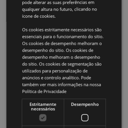
Não Apto Para:
0 - 3 Anos
pode alterar as suas preferências em
qualquer altura no futuro, clicando no
Informações de Segurança:
Conforme padrões
Ingleses BS 8433
ícone de cookies.
Informações do Produto:
Este item vem com instruções
Os cookies estritamente necessários são
completas de uso. Estale o disco metálico para ativar
o aquecedor, que se manterá quente durante cerca
essenciais para o funcionamento do sítio.
de 30 minutos. Este produto é reutilizável
Os cookies de desempenho melhoram o
desempenho do sítio. Os cookies de
Ampliar informação:
desempenho melhoram o desempenho
Quer saber mais acerca de comprar na Puckator?
leia
do sítio. Os cookies de segmentação são
a nossa
Guia de informação para o cliente.
utilizados para personalização de
anúncios e controlo analítico. Pode
também ver mais informações na nossa
Caracteristicas do Produto
Política de Privacidade
Mais
Altura 10-12cm Largura 8-10cm Profundidade
Informação
1cm
Estritamente
Desempenho
necessários
5055071512193
48
0.100000