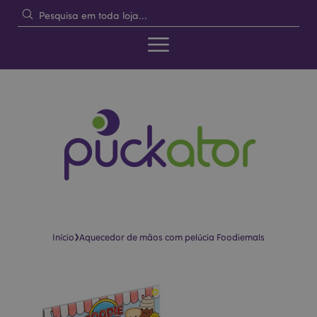
›
Início
Aquecedor de mãos com pelúcia Foodiemals
Pular
Saltar
para
para
o
o
final
início