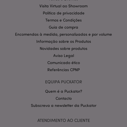
Provider
/
Visita Virtual ao Showroom
Nome
Expir
Domínio
Política de privacidade
CookieScriptConsent
1 m
CookieScript
Termos e Condições
.puckator.pt
Guia de compra
Encomendas à medida, personalizadas e por volume
Informação sobre os Produtos
Novidades sobre produtos
Aviso Legal
Comunicado ético
Referências CPNP
Política de Privacidade da
EQUIPA PUCKATOR
Google
mage-cache-storage-section-
1 d
Adobe Inc.
invalidation
www.puckator.pt
Quem é a Puckator?
Contacto
Subscreva a newsletter da Puckator
PHPSESSID
1 di
PHP.net
ATENDIMENTO AO CLIENTE
hor
.www.puckator.pt