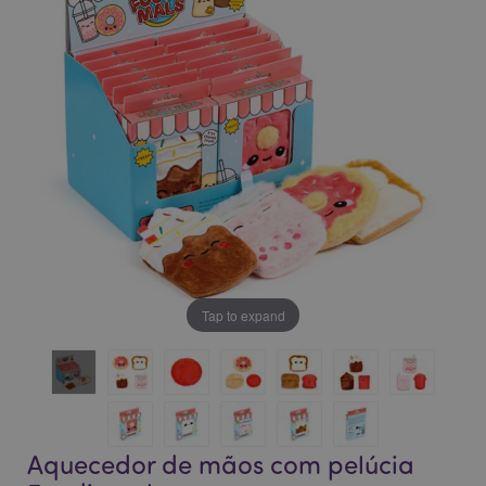
da
da
Galeria
Galeria
de
de
imagens
imagens
Tap to expand
Aquecedor de mãos com pelúcia