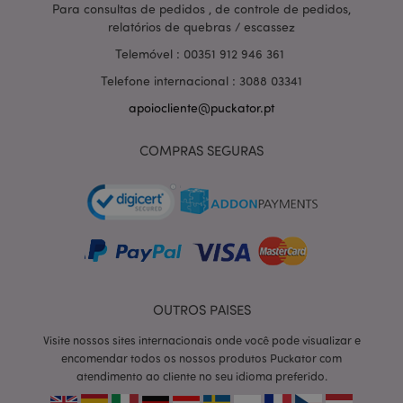
Para consultas de pedidos , de controle de pedidos,
relatórios de quebras / escassez
Telemóvel : 00351 912 946 361
Telefone internacional : 3088 03341
apoiocliente@puckator.pt
COMPRAS SEGURAS
OUTROS PAISES
section_data_ids
1 d
Adobe Inc.
www.puckator.pt
Visite nossos sites internacionais onde você pode visualizar e
encomendar todos os nossos produtos Puckator com
atendimento ao cliente no seu idioma preferido.