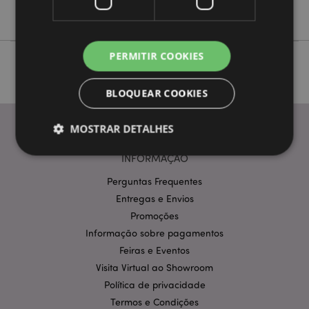
Não
PERMITIR COOKIES
BLOQUEAR COOKIES
MOSTRAR DETALHES
INFORMAÇÃO
Perguntas Frequentes
Estritamente necessários
Desempenho
Entregas e Envios
Segmentação
Funcionalidade
Promoções
Os cookies estritamente necessários permitem
Informação sobre pagamentos
funcionalidades centrais do website, tais como login
Feiras e Eventos
de utilizador e gestão de conta. O sítio web não
pode ser utilizado correctamente sem os cookies
Visita Virtual ao Showroom
estritamente necessários.
Política de privacidade
Provider
/
Nome
Expir
Termos e Condições
Domínio