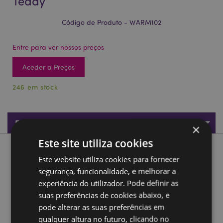
Teddy
Código de Produto - WARM102
Entre para ver nossos preços
Aceder a Preços
246 em stock
Especificações do Produto
×
Este site utiliza cookies
Descrição do Produto
Este website utiliza cookies para fornecer
segurança, funcionalidade, e melhorar a
Saco para microondas com sementes de Lavanda e Trigo -
experiência do utilizador. Pode definir as
Urso Teddy
suas preferências de cookies abaixo, e
Material:
Capa 100% Poliéster - Algodão Interno com
pode alterar as suas preferências em
Sementes de Trigo e Lavanda
qualquer altura no futuro, clicando no