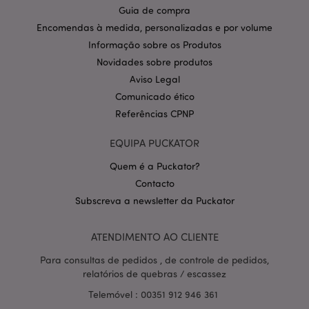
Guia de compra
CookieScriptConsent
1 m
CookieScript
.puckator.pt
Encomendas à medida, personalizadas e por volume
Informação sobre os Produtos
Novidades sobre produtos
Aviso Legal
Comunicado ético
Referências CPNP
EQUIPA PUCKATOR
Política de Privacidade da
Quem é a Puckator?
Google
mage-cache-storage-section-
1 d
Adobe Inc.
invalidation
www.puckator.pt
Contacto
Subscreva a newsletter da Puckator
ATENDIMENTO AO CLIENTE
PHPSESSID
1 di
PHP.net
Para consultas de pedidos , de controle de pedidos,
hor
.www.puckator.pt
relatórios de quebras / escassez
Telemóvel : 00351 912 946 361