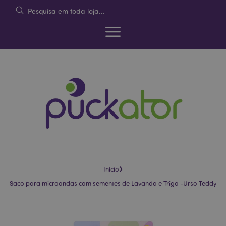
›
Início
Saco para microondas com sementes de Lavanda e Trigo -Urso Teddy
Pular
Saltar
para
para
o
o