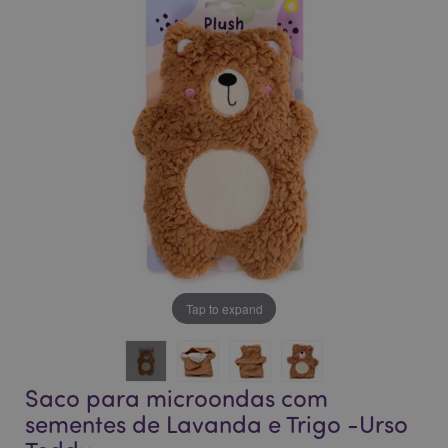
final
início
da
da
Galeria
Galeria
de
de
imagens
imagens
Tap to expand
Saco para microondas com
sementes de Lavanda e Trigo -Urso