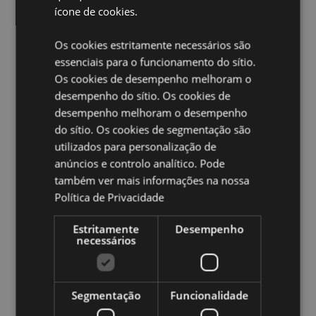
Não Apto Para:
0 - 3 Anos
ícone de cookies.
Informações de Segurança:
Conforme padrões
Ingleses BS 8433
Os cookies estritamente necessários são
essenciais para o funcionamento do sítio.
Informações do Produto:
Este item vem com instruções
completas de uso.
Os cookies de desempenho melhoram o
desempenho do sítio. Os cookies de
Ampliar informação:
desempenho melhoram o desempenho
do sítio. Os cookies de segmentação são
Quer saber mais acerca de comprar na Puckator?
leia
a nossa
Guia de informação para o cliente.
utilizados para personalização de
anúncios e controlo analítico. Pode
também ver mais informações na nossa
Caracteristicas do Produto
Política de Privacidade
Mais
Altura 22cm Largura 18cm Profundidade 2.5cm
Informação
Estritamente
Desempenho
5055071790256
necessários
24
0.337000
Sim
Segmentação
Funcionalidade
Não