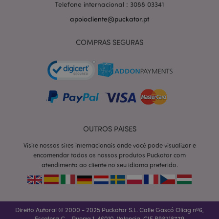
Telefone internacional : 3088 03341
apoiocliente@puckator.pt
COMPRAS SEGURAS
OUTROS PAISES
Visite nossos sites internacionais onde você pode visualizar e
section_data_ids
1 d
Adobe Inc.
encomendar todos os nossos produtos Puckator com
www.puckator.pt
atendimento ao cliente no seu idioma preferido.
Direito Autoral © 2000 - 2025 Puckator S.L. Calle Gascó Oliag nº6,
Escalera C – Puerta 1, 46010, Valencia. CIF B98218779