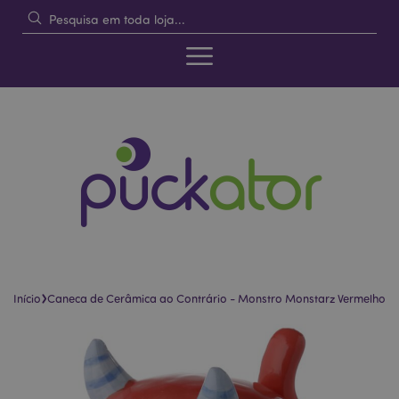
›
Início
Caneca de Cerâmica ao Contrário - Monstro Monstarz Vermelho
Pular
Saltar
para
para
o
o
final
início