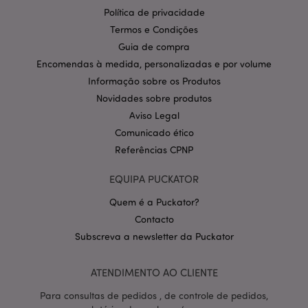
Política de privacidade
Política de Privacidade da
Termos e Condições
Google
mage-cache-storage-section-
1 d
Adobe Inc.
invalidation
www.puckator.pt
Guia de compra
Encomendas à medida, personalizadas e por volume
Informação sobre os Produtos
Novidades sobre produtos
Aviso Legal
PHPSESSID
1 di
PHP.net
hor
.www.puckator.pt
Comunicado ético
Referências CPNP
EQUIPA PUCKATOR
Quem é a Puckator?
Contacto
Subscreva a newsletter da Puckator
ATENDIMENTO AO CLIENTE
Para consultas de pedidos , de controle de pedidos,