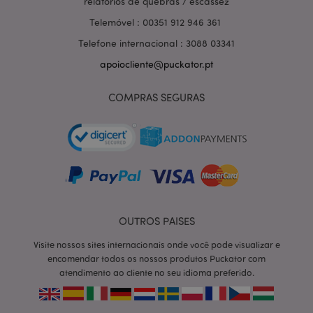
relatórios de quebras / escassez
Telemóvel : 00351 912 946 361
Telefone internacional : 3088 03341
apoiocliente@puckator.pt
section_data_ids
1 d
Adobe Inc.
www.puckator.pt
COMPRAS SEGURAS
mage-messages
1 di
Adobe Inc.
hor
www.puckator.pt
OUTROS PAISES
Visite nossos sites internacionais onde você pode visualizar e
encomendar todos os nossos produtos Puckator com
atendimento ao cliente no seu idioma preferido.