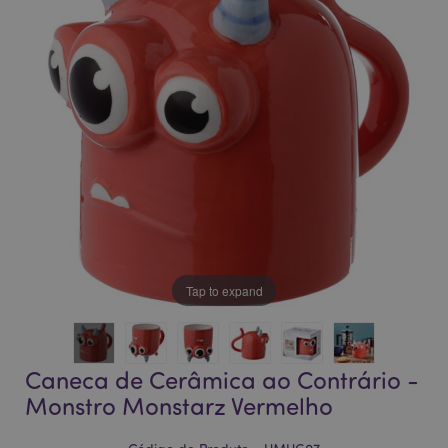
da
da
Galeria
Galeria
de
de
imagens
imagens
Tap to expand
Caneca de Cerâmica ao Contrário -
Monstro Monstarz Vermelho