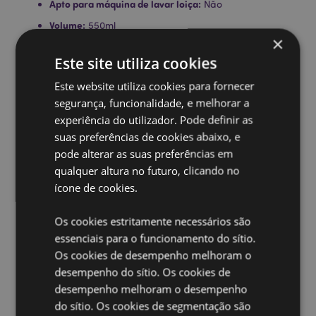
Apto para máquina de lavar loiça:
Não
Volume:
550ml
×
Ampliar informação:
Este site utiliza cookies
Quer saber mais acerca de comprar na Puckator?
leia
Este website utiliza cookies para fornecer
a nossa
Guia de informação para o cliente.
segurança, funcionalidade, e melhorar a
experiência do utilizador. Pode definir as
suas preferências de cookies abaixo, e
Caracteristicas do Produto
pode alterar as suas preferências em
Mais
Altura 12cm Largura 14.5cm Profundidade
qualquer altura no futuro, clicando no
Informação
10.5cm
ícone de cookies.
5055071763052
24
Os cookies estritamente necessários são
0.470000
essenciais para o funcionamento do sítio.
Não
Os cookies de desempenho melhoram o
Não
desempenho do sítio. Os cookies de
Não
desempenho melhoram o desempenho
do sítio. Os cookies de segmentação são
Monstarz