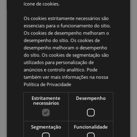
ícone de cookies.
Apto para comida:
Sim
Apto para microondas:
Não
Os cookies estritamente necessários são
Apto para máquina de lavar loiça:
Não
essenciais para o funcionamento do sítio.
Volume:
500ml
Os cookies de desempenho melhoram o
desempenho do sítio. Os cookies de
Ampliar informação:
desempenho melhoram o desempenho
Quer saber mais acerca de comprar na Puckator?
leia
do sítio. Os cookies de segmentação são
a nossa
Guia de informação para o cliente.
utilizados para personalização de
anúncios e controlo analítico. Pode
também ver mais informações na nossa
Caracteristicas do Produto
Política de Privacidade
Mais
Altura 11.5cm Largura 14cm Profundidade 10cm
Informação
5055071762994
Estritamente
Desempenho
necessários
24
0.420000
Não
Segmentação
Funcionalidade
Não