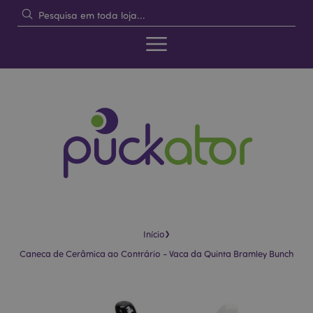
›
Início
Caneca de Cerâmica ao Contrário - Vaca da Quinta Bramley Bunch
Pular
Saltar
para
para
o
o