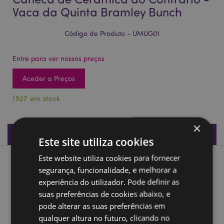
Vaca da Quinta Bramley Bunch
Código de Produto - UMUG01
Entre para ver nossos preços
Aceder a Preços
1927 em stock
×
Especificações do Produto
Este site utiliza cookies
Este website utiliza cookies para fornecer
Descrição do Produto
segurança, funcionalidade, e melhorar a
experiência do utilizador. Pode definir as
Caneca de Cerâmica ao Contrário - Vaca da Quinta
suas preferências de cookies abaixo, e
Bramley Bunch
pode alterar as suas preferências em
Material:
Dolomita Cerámica
qualquer altura no futuro, clicando no