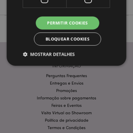
Não
PERMITIR COOKIES
BLOQUEAR COOKIES
MOSTRAR DETALHES
INFORMAÇÃO
Perguntas Frequentes
Estritamente necessários
Desempenho
Entregas e Envios
Segmentação
Funcionalidade
Promoções
Os cookies estritamente necessários permitem
Informação sobre pagamentos
funcionalidades centrais do website, tais como login
Feiras e Eventos
de utilizador e gestão de conta. O sítio web não
pode ser utilizado correctamente sem os cookies
Visita Virtual ao Showroom
estritamente necessários.
Política de privacidade
Provider
/
Nome
Termos e Condições
Expir
Domínio