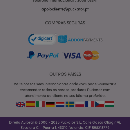
Telefone internacional : 3088 03341
apoiocliente@puckator.pt
COMPRAS SEGURAS
OUTROS PAISES
Visite nossos sites internacionais onde você pode visualizar e
section_data_ids
1 d
Adobe Inc.
encomendar todos os nossos produtos Puckator com
www.puckator.pt
atendimento ao cliente no seu idioma preferido.
Direito Autoral © 2000 - 2025 Puckator S.L. Calle Gascó Oliag nº6,
Escalera C – Puerta 1, 46010, Valencia. CIF B98218779