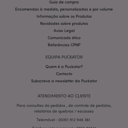
Guia de compra
CookieScriptConsent
1 m
CookieScript
Encomendas à medida, personalizadas e por volume
.puckator.pt
Informação sobre os Produtos
Novidades sobre produtos
Aviso Legal
Comunicado ético
Referências CPNP
EQUIPA PUCKATOR
Política de Privacidade da
Quem é a Puckator?
Google
mage-cache-storage-section-
1 d
Adobe Inc.
invalidation
Contacto
www.puckator.pt
Subscreva a newsletter da Puckator
ATENDIMENTO AO CLIENTE
Para consultas de pedidos , de controle de pedidos,
PHPSESSID
1 di
PHP.net
hor
.www.puckator.pt
relatórios de quebras / escassez
Telemóvel : 00351 912 946 361