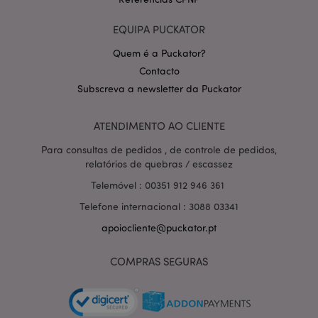
EQUIPA PUCKATOR
Quem é a Puckator?
Contacto
Subscreva a newsletter da Puckator
Política de Privacidade da
Google
mage-cache-storage-section-
1 d
Adobe Inc.
ATENDIMENTO AO CLIENTE
invalidation
www.puckator.pt
Para consultas de pedidos , de controle de pedidos,
relatórios de quebras / escassez
Telemóvel : 00351 912 946 361
Telefone internacional : 3088 03341
PHPSESSID
1 di
PHP.net
hor
.www.puckator.pt
apoiocliente@puckator.pt
COMPRAS SEGURAS