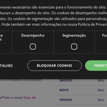
amente necessários são essenciais para o funcionamento do sítio.
oram o desempenho do sítio. Os cookies de desempenho melh
tio. Os cookies de segmentação são utilizados para personalizaç
co. Pode também ver mais informações na nossa
Política de Privac
Caracteristicas do Produ
te
Desempenho
Segmentação
Fu
Mais
s
Dimensões
Altur
Informação
vá
Código de barras
50550
Quantidade do cartão
144
TALHES
BLOQUEAR COOKIES
PERMIT
Peso (kg)
0.129
 e o brinquedo vai avançar.
SALDOS
Não
Estritamente necessários
Desempenho
Segmentação
Funcionalidade
NOVO
Não
or?
leia a nossa
Guia de
te necessários permitem funcionalidades centrais do website, tais como login de utili
PROMO
Não
o pode ser utilizado correctamente sem os cookies estritamente necessários.