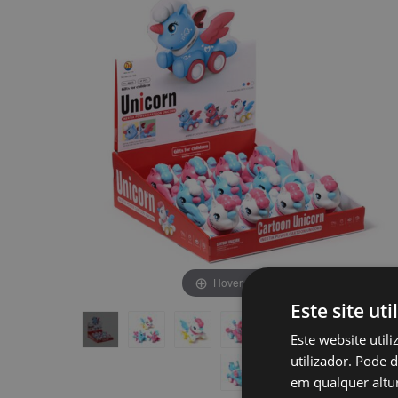
final
início
da
da
Galeria
Galeria
de
de
imagens
imagens
Hover to zoom
Este site uti
Este website util
utilizador. Pode 
em qualquer altur