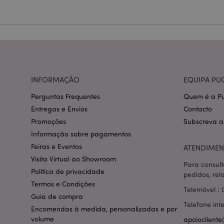
Nome
CookieScriptConse
mage-cache-storage
invalidation
INFORMAÇÃO
EQUIPA PU
Perguntas Frequentes
Quem é a Pu
PHPSESSID
Entregas e Envios
Contacto
Promoções
Subscreva a
Informação sobre pagamentos
Feiras e Eventos
ATENDIMEN
Visita Virtual ao Showroom
section_data_ids
Para consult
Política de privacidade
pedidos, rel
Termos e Condições
Telemóvel : 
mage-messages
Guia de compra
Telefone int
Encomendas à medida, personalizadas e por
volume
apoiocliente