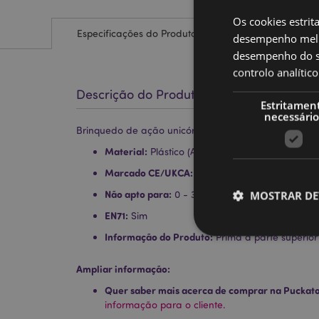
Os cookies estrit
Especificações do Produto
desempenho melh
desempenho do sí
controlo analíti
Descrição do Produto
Estritamen
necessário
Brinquedo de ação unicórnios com asas pressione e 
Material:
Plástico (ABS) e Metal
Marcado CE/UKCA:
Sim
Não apto para:
MOSTRAR DE
0 - 3 Anos
EN71:
Sim
Informação do Produto:
Prima a parte superior
Ampliar informação:
Quer saber mais acerca de comprar na Puckat
Os cookies estritamen
conta. O sítio web nã
informação para o cliente.