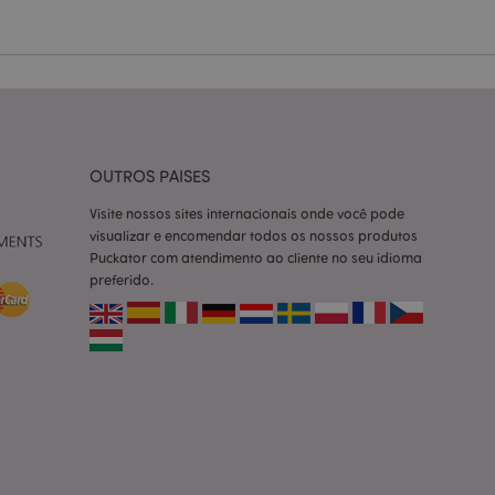
ço Cookie-
ferências de
itante. É
okie Cookie-
nte.
tar o cache de
zer as páginas
OUTROS PAISES
Visite nossos sites internacionais onde você pode
 baseados na
tificador de
visualizar e encomendar todos os nossos produtos
ter variáveis de
Puckator com atendimento ao cliente no seu idioma
nte é um número
le é usado pode ser
preferido.
m bom exemplo é
um usuário entre as
cas do cliente
 pelo comprador,
informações de
utras notificações
o, como a mensagem
 várias mensagens
a do cookie após