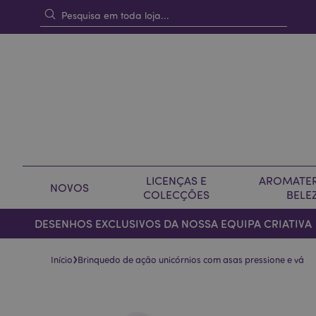
LICENÇAS E
AROMATER
NOVOS
COLECÇÕES
BELE
DESENHOS EXCLUSIVOS DA NOSSA EQUIPA CRIATIVA
›
Início
Brinquedo de ação unicórnios com asas pressione e vá
Pular
Saltar
para
para
o
o