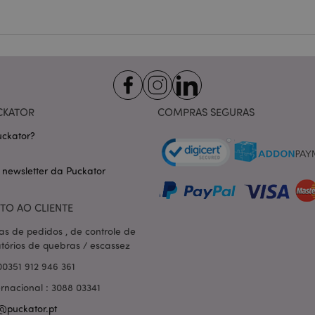
Provider
/
Expiração
Descrição
Domínio
nt
1 mês
Este cookie é usado pelo servi
CookieScript
Script.com para lembrar as pre
.puckator.pt
consentimento do cookie do vis
necessário que o banner do co
Script.com funcione corretame
-section-
1 dia
Este cookie é usado para facili
Adobe Inc.
conteúdo no navegador para fa
www.puckator.pt
CKATOR
COMPRAS SEGURAS
carregarem mais rápido.
Política de Privacidade da Google
ckator?
1 dia 16
Cookie gerado por aplicativos
PHP.net
horas
linguagem PHP. Este é um iden
.www.puckator.pt
propósito geral usado para man
sessão do usuário. Normalme
 newsletter da Puckator
gerado aleatoriamente, como e
específico para o site, mas u
manter o status de logado de 
páginas.
TO AO CLIENTE
1 dia
Armazena informações específi
Adobe Inc.
as de pedidos , de controle de
relacionadas a ações iniciadas
www.puckator.pt
atórios de quebras / escassez
como exibir lista de desejos, 
checkout, etc.
00351 912 946 361
1 dia 16
Rastreia mensagens de erro e o
Adobe Inc.
horas
que são mostradas ao usuári
www.puckator.pt
ernacional : 3088 03341
de consentimento do cookie e
de erro. A mensagem é excluíd
@puckator.pt
ser exibida ao comprador.