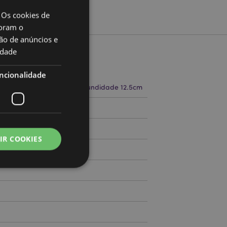
 Os cookies de
oram o
ão de anúncios e
idade
to
ncionalidade
a 9.5cm Largura 6.5cm Profundidade 12.5cm
71798443
IR COOKIES
000
zador e gestão de